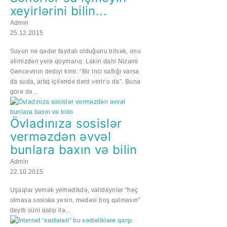
xeyirlərini bilin...
Admin
25.12.2015
Suyun nə qədər faydalı olduğunu bilsək, onu
əlimizdən yerə qoymarıq. Lakin dahi Nizami
Gəncəvinin dediyi kimi: “Bir inci saflığı varsa
da suda, artıq içiləndə dərd verir o da”. Buna
görə də...
Övladınıza sosislər
verməzdən əvvəl
bunlara baxın və bilin
Admin
22.10.2015
Uşaqlar yemək yemədikdə, valideynlər "heç
olmasa sosiska yesin, mədəsi boş qalmasın"
deyib süni qatqı ilə...