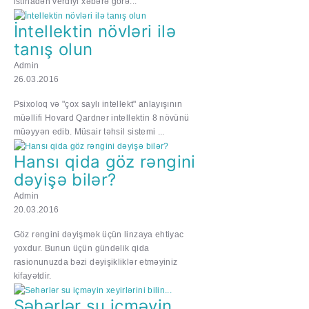
istinadən verdiyi xəbərə görə...
İntellektin növləri ilə
tanış olun
Admin
26.03.2016
Psixoloq və "çox saylı intellekt" anlayışının
müəllifi Hovard Qardner intellektin 8 növünü
müəyyən edib. Müsair təhsil sistemi ...
Hansı qida göz rəngini
dəyişə bilər?
Admin
20.03.2016
Göz rəngini dəyişmək üçün linzaya ehtiyac
yoxdur. Bunun üçün gündəlik qida
rasionunuzda bəzi dəyişikliklər etməyiniz
kifayətdir.
Səhərlər su içməyin