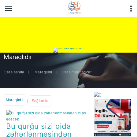
Maraqlıdır
Əsas səhifə
Maraqlıdır
Əsas mündəricat
Maraqlıdır
|
Sağlamlıq
Bu qurğu sizi qida
https://wa.me/994552244
zəhərlənməsindən