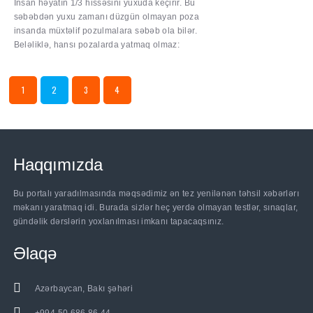
İnsan həyatın 1/3 hissəsini yuxuda keçirir. Bu
səbəbdən yuxu zamanı düzgün olmayan poza
insanda müxtəlif pozulmalara səbəb ola bilər.
Beləliklə, hansı pozalarda yatmaq olmaz:
1
2
3
4
Haqqımızda
Bu portalı yaradılmasında məqsədimiz ən tez yenilənən təhsil xəbərlərı
məkanı yaratmaq idi. Burada sizlər heç yerdə olmayan testlər, sınaqlar,
gündəlik dərslərin yoxlanılması imkanı tapacaqsınız.
Əlaqə
Azərbaycan, Bakı şəhəri