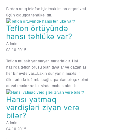
Birdən artıq telefon işlətmək insan orqanizmi
üçün olduqca təhlükəlidir.
Teflon örtüyündə
hansı təhlükə var?
Admin
08.10.2015
Teflon müasir yanmayan materialdır. Hal
hazırda teflon örüsü olan tavalar və qazanlar
hər bir evdə var...Lakin dünyanın müxtəlif
ölkələrində teflonla bağlı aparılan bir çox elmi
araşdırmalar nəticəsində məlum oldu ki...
Hansı yatmaq
vərdişləri ziyan verə
bilər?
Admin
04.10.2015