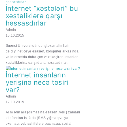
İnternet “xəstələri” bu
xəstəliklərə qarşı
həssasdırlar
Admin
15.10.2015
Suonsi Universitetində işləyən alimlərin
gəldiyi nəticəyə əsasən, kompüter arxasında
və internetdə daha çox vaxt keçirən insanlar ...
xəstəliklərinə qarşı daha həssasdırlar.
İnternet insanların
yerişinə necə təsiri
var?
Admin
12.10.2015
Alimlərin araşdırmasına əsasən, yeriş zamanı
telefondan istifadə (SMS yığmaq və ya
oxumaq, veb səhifələrə baxmaqa, sosial