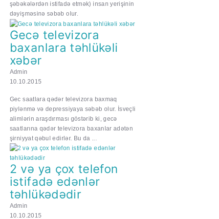
şəbəkələrdən istifadə etmək) insan yerişinin
dəyişməsinə səbəb olur.
Gecə televizora
baxanlara təhlükəli
xəbər
Admin
10.10.2015
Gec saatlara qədər televizora baxmaq
piylənmə və depressiyaya səbəb olur. İsveçli
alimlərin araşdırması göstərib ki, gecə
saatlarına qədər televizora baxanlar adətən
şirniyyat qəbul edirlər. Bu da ...
2 və ya çox telefon
istifadə edənlər
təhlükədədir
Admin
10.10.2015