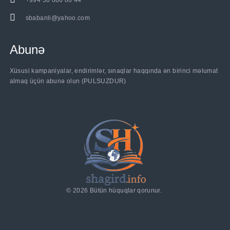
+994 50 686 86 44
sbabanli@yahoo.com
Abunə
Xüsusi kampaniyalar, endirimlər, sınaqlar haqqında ən birinci məlumat
almaq üçün abunə olun (PULSUZDUR)
©
2026
Bütün hüquqlar qorunur.