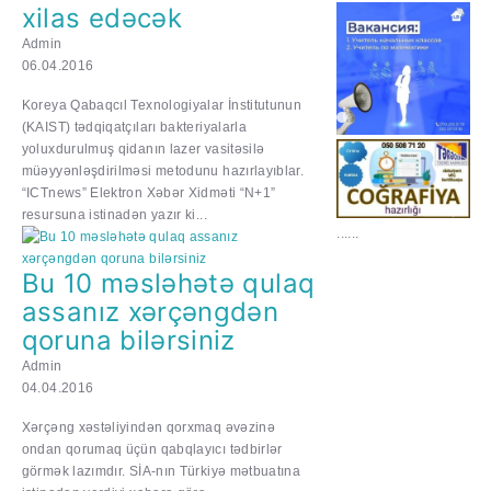
xilas edəcək
Admin
06.04.2016
Koreya Qabaqcıl Texnologiyalar İnstitutunun
(KAIST) tədqiqatçıları bakteriyalarla
yoluxdurulmuş qidanın lazer vasitəsilə
müəyyənləşdirilməsi metodunu hazırlayıblar.
“ICTnews” Elektron Xəbər Xidməti “N+1”
resursuna istinadən yazır ki...
......
Bu 10 məsləhətə qulaq
assanız xərçəngdən
qoruna bilərsiniz
Admin
04.04.2016
Xərçəng xəstəliyindən qorxmaq əvəzinə
ondan qorumaq üçün qabqlayıcı tədbirlər
görmək lazımdır. SİA-nın Türkiyə mətbuatına