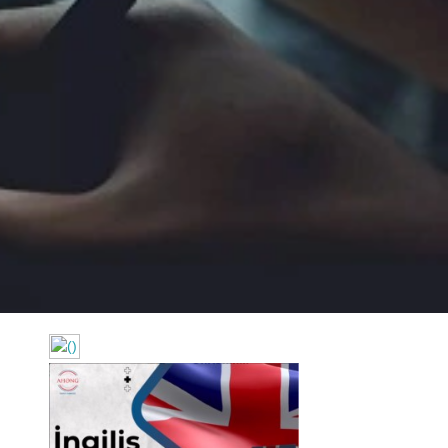
https://wa.me/994552244433