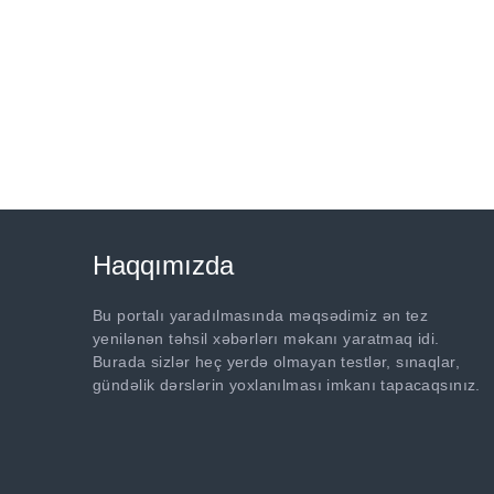
Haqqımızda
Bu portalı yaradılmasında məqsədimiz ən tez
yenilənən təhsil xəbərlərı məkanı yaratmaq idi.
Burada sizlər heç yerdə olmayan testlər, sınaqlar,