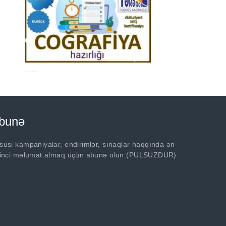
......
bunə
susi kampaniyalar, endirimlər, sınaqlar haqqında ən
rinci məlumat almaq üçün abunə olun (PULSUZDUR)