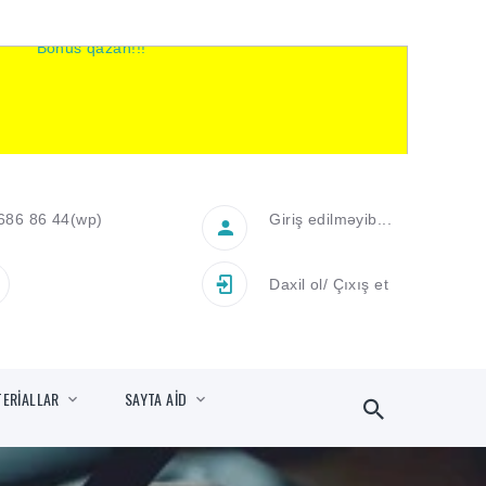
686 86 44
(wp)
Giriş edilməyib...
Daxil ol
/
Çıxış et
TERİALLAR
SAYTA AİD