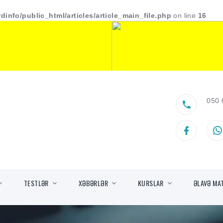
dinfo/public_html/articles/article_main_file.php
on line
16
050 
TESTLƏR
XƏBƏRLƏR
KURSLAR
ƏLAVƏ MA