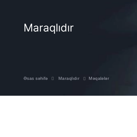
Maraqlıdır
Əsas səhifə
Maraqlıdır
Məqalələr