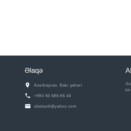
Əlaqə
A
Xü
Azərbaycan, Bakı şəhəri
bi
+994 50 686 86 44