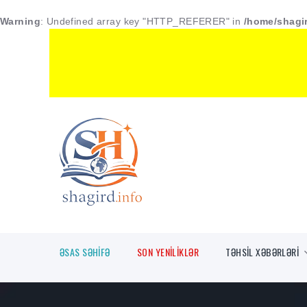
Warning
: Undefined array key "HTTP_REFERER" in
/home/shagir
ƏSAS SƏHİFƏ
SON YENİLİKLƏR
TƏHSİL XƏBƏRLƏRİ