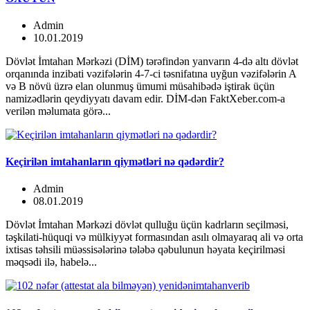
Admin
10.01.2019
Dövlət İmtahan Mərkəzi (DİM) tərəfindən yanvarın 4-də altı dövlət
orqanında inzibati vəzifələrin 4-7-ci təsnifatına uyğun vəzifələrin A
və B növü üzrə elan olunmuş ümumi müsahibədə iştirak üçün
namizədlərin qeydiyyatı davam edir. DİM-dən FaktXeber.com-a
verilən məlumata görə...
Keçirilən imtahanların qiymətləri nə qədərdir?
Admin
08.01.2019
Dövlət İmtahan Mərkəzi dövlət qulluğu üçün kadrların seçilməsi,
təşkilati-hüquqi və mülkiyyət formasından asılı olmayaraq ali və orta
ixtisas təhsili müəssisələrinə tələbə qəbulunun həyata keçirilməsi
məqsədi ilə, habelə...