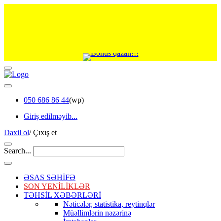
050 686 86 44
(wp)
Giriş edilməyib...
Daxil ol
/
Çıxış et
Search...
ƏSAS SƏHİFƏ
SON YENİLİKLƏR
TƏHSİL XƏBƏRLƏRİ
Nəticələr, statistika, reytinqlər
Müəllimlərin nəzərinə