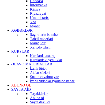
Həndəsə
İnformatika
Kimya
Riyaziyyat
Ümumi tarix
Yös
Məntiq
XƏBƏRLƏR
Şagirdlərin istirahəti
Təhsil xəbərləri
Maraqlıdır
Xaricdə təhsil
KURSLAR
Kurslarda axtarış
Kurslardakı yeniliklər
ƏLAVƏ MATERİALLAR
İzahlı lügət
Atalar sözləri
Sualın cavabını yaz
İzahlı videolar (youtube kanal)
ABUNƏ OL
SAYTA AİD
Təşəkkürlər
Abunə ol
Sayta daxil ol