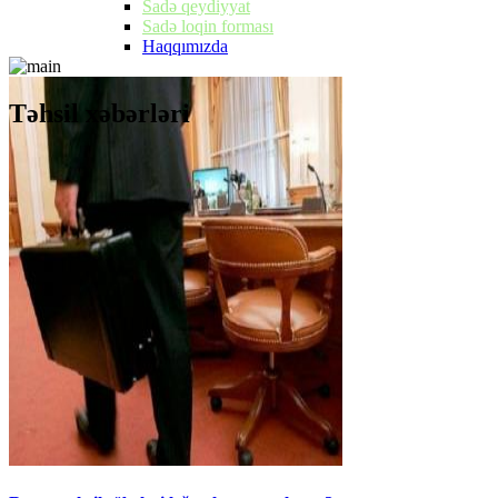
Sadə qeydiyyat
Sadə loqin forması
Haqqımızda
Təhsil xəbərləri