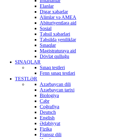
İmtahanlar
Elanlar
Digər xəbərlər
Alimlər və AMEA
Abituriyentlərə aid
Sosial
Təhsil xəbərləri
Təhsildə yeniliklər
Sınaqlar
Magistraturaya aid
Dövlət qulluğu
SINAQLAR
Sınaq testleri
Fenn sınaq testləri
TESTLƏR
Azərbaycan dili
Azərbaycan tarixi
Biologiya
Cəbr
Coğrafiya
Deutsch
English
Ədəbiyyat
Fizika
Fransız dili