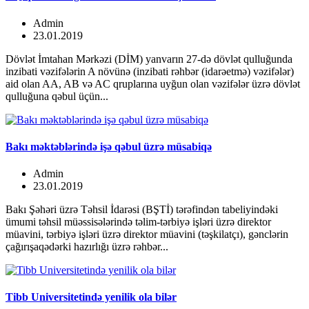
Admin
23.01.2019
Dövlət İmtahan Mərkəzi (DİM) yanvarın 27-də dövlət qulluğunda
inzibati vəzifələrin A növünə (inzibati rəhbər (idarəetmə) vəzifələr)
aid olan AA, AB və AC qruplarına uyğun olan vəzifələr üzrə dövlət
qulluğuna qəbul üçün...
Bakı məktəblərində işə qəbul üzrə müsabiqə
Admin
23.01.2019
Bakı Şəhəri üzrə Təhsil İdarəsi (BŞTİ) tərəfindən tabeliyindəki
ümumi təhsil müəssisələrində təlim-tərbiyə işləri üzrə direktor
müavini, tərbiyə işləri üzrə direktor müavini (təşkilatçı), gənclərin
çağırışaqədərki hazırlığı üzrə rəhbər...
Tibb Universitetində yenilik ola bilər