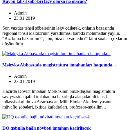
Rayon təhsil şöbələri ləğv olarsa nə olacaq?
Admin
23.01.2019
Son vaxtlar təhsil şöbələrinin ləğv edilərək, onların bazasında
regional təhsil idarələrinin yaradılması barədə məlumatlar yayılır.
“Biz buna hazırıqmı?”, “bu, bizə nə vəd edir?” kimi suallar çoxlarını
düşündürür...
Məleykə Abbaszadə magistratura imtahanları haqqında...
Admin
23.01.2019
Hazırda Dövlət İmtahan Mərkəzinin əməkdaşları magistratura
səviyyəsinə qəbul imtahanına hazırlıqla əlaqədar ali təhsil
müəssisələrinin və Azərbaycan Milli Elmlər Akademiyasının
müvafiq şöbələri, ixtisas kafedraları, professor-müəllim...
DQ qəbulla bağlı növbəti imtahan keçiriləcək