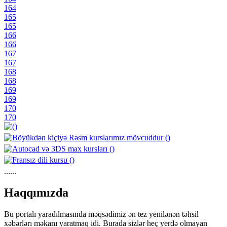
164
165
165
166
166
167
167
168
168
169
169
170
170
......
https://wa.me/994552244433
Haqqımızda
Bu portalı yaradılmasında məqsədimiz ən tez yenilənən təhsil
xəbərlərı məkanı yaratmaq idi. Burada sizlər heç yerdə olmayan