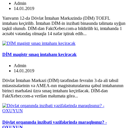
Admin
14.01.2019
Yanvarın 12-də Dövlət İmtahan Mərkəzində (DİM) TOEFL
imtahanı keçirilib. İmtahan DİM-in inzibati binasında təlimata uyğun
təşkil olunub. DİM-dən FaktXeber.com-a bildirilib ki, imtahanda 1
əcnəbi vətəndaş olmaqla 14 nəfər iştirak edib...
DİM magistr sınaq imtahanı keçirəcək
Admin
14.01.2019
Dövlət İmtahan Mərkəzi (DİM) tərəfindən fevralın 3-də ali təhsil
müəssisələrinin və AMEA-nın magistraturalarına qəbul imtahanının
birinci mərhələsi üzrə sınaq imtahanı keçiriləcək. DİM-dən
FaktXeber.com-a verilən məlumata görə...
Dövlət orqanında inzibati vəzifələrində maraqlısınız? -
OXUYUN