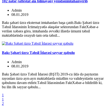
102 nəfər (attestat ala bilməyən) yenidənimtahanverib
Admin
08.01.2019
Bakı şəhəri üzrə eksternat imtahanları başa çatıb.Bakı Şəhəri üzrə
Təhsil İdarəsinin İctimaiyyətlə əlaqələr sektorundan FaktXəbər-ə
verilən xəbərə görə, imtahanda əvvəlki illərdə ümumi təhsil
məktəblərində oxuyub tam orta təhsil...
Bakı Şəhəri üzrə Təhsil İdarəsi səyyar qəbulu
Admin
08.01.2019
Bakı Şəhəri üzrə Təhsil İdarəsi (BŞTİ) 2019-cu ildə də paytaxtın
rayonları üzrə ayrı-ayrı məktəblərdə müəllim və valideynlərin səyyar
qəbulunu davam etdirir.Təhsil İdarəsindən FaktXəbər-ə bildirilib ki,
bu ilin ilk səyyar qəbulu...
1
1
2