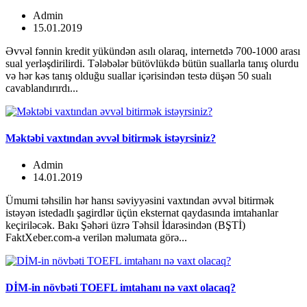
Admin
15.01.2019
Əvvəl fənnin kredit yükündən asılı olaraq, internetdə 700-1000 arası
sual yerləşdirilirdi. Tələbələr bütövlükdə bütün suallarla tanış olurdu
və hər kəs tanış olduğu suallar içərisindən testə düşən 50 sualı
cavablandırırdı...
Məktəbi vaxtından əvvəl bitirmək istəyrsiniz?
Admin
14.01.2019
Ümumi təhsilin hər hansı səviyyəsini vaхtından əvvəl bitirmək
istəyən istedadlı şagirdlər üçün eksternat qaydasında imtahanlar
keçiriləcək. Bakı Şəhəri üzrə Təhsil İdarəsindən (BŞTİ)
FaktXeber.com-a verilən məlumata görə...
DİM-in növbəti TOEFL imtahanı nə vaxt olacaq?