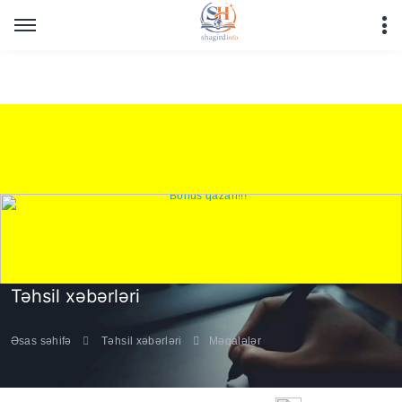
Warning
: Undefined array key "HTTP_REFERER" in
/home/shagirdinfo/public_html/articles/article_main_file.php
on line
16
Təhsil xəbərləri
Əsas səhifə
Təhsil xəbərləri
Məqalələr