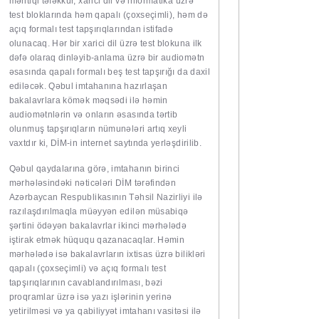
məntiqi təfəkkür, xarici dil və informatika üzrə
test bloklarında həm qapalı (çoxseçimli), həm də
açıq formalı test tapşırıqlarından istifadə
olunacaq. Hər bir xarici dil üzrə test blokuna ilk
dəfə olaraq dinləyib-anlama üzrə bir audiomətn
əsasında qapalı formalı beş test tapşırığı da daxil
ediləcək. Qəbul imtahanına hazırlaşan
bakalavrlara kömək məqsədi ilə həmin
audiomətnlərin və onların əsasında tərtib
olunmuş tapşırıqların nümunələri artıq xeyli
vaxtdır ki, DİM-in internet saytında yerləşdirilib.
Qəbul qaydalarına görə, imtahanın birinci
mərhələsindəki nəticələri DİM tərəfindən
Azərbaycan Respublikasının Təhsil Nazirliyi ilə
razılaşdırılmaqla müəyyən edilən müsabiqə
şərtini ödəyən bakalavrlar ikinci mərhələdə
iştirak etmək hüququ qazanacaqlar. Həmin
mərhələdə isə bakalavrların ixtisas üzrə bilikləri
qapalı (çoxseçimli) və açıq formalı test
tapşırıqlarının cavablandırılması, bəzi
proqramlar üzrə isə yazı işlərinin yerinə
yetirilməsi və ya qabiliyyət imtahanı vasitəsi ilə