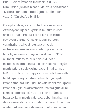
Bunu Dövlət İmtahan Mərkəzinin (DİM)
Direktorlar Şurasının sədri Məleykə Abbaszadə
“Magistr” jurnalının bu il üçün ilk nömrəsinə
yazdığı “Ön söz”də bildirib.
O qeyd edib ki, ali təhsil biliklərə əsaslanan
Azərbaycan iqtisadiyyatının mühüm inkişaf
amilidir, magistratura isə ali təhsilin ikinci
səviyyəsi olaraq yüksəkixtisaslı, sərbəst
yaradıcılıq fəaliyyəti göstərə biləcək
mütəxəssislərin və elmi-pedaqoji kadrların
hazırlığını təmin etməyi nəzərdə tutur: "DİM-də
ali təhsil müəssisələrinin və AMEA nın
mütəxəssislərinin iştirakı ilə cari tədris ili üçün
magistratura səviyyəsinə qəbul imtahanında
istifadə edilmiş test tapşırıqlarının elmi-metodik
təhlili aparılmış, növbəti tədris ili üçün qəbul
imtahanına hazırlıq işləri həyata keçirilmiş, qəbul
imtahanı üçün proqramları və test tapşırıqlarını
təkmilləşdirmək üçün zəruri işlər görülmüş,
bakalavrların magistraturaya qəbul imtahanına
daha səmərəli hazırlaşmalarına metodiki yardım
göstərmək məqsədi ilə məntiq, informatika və