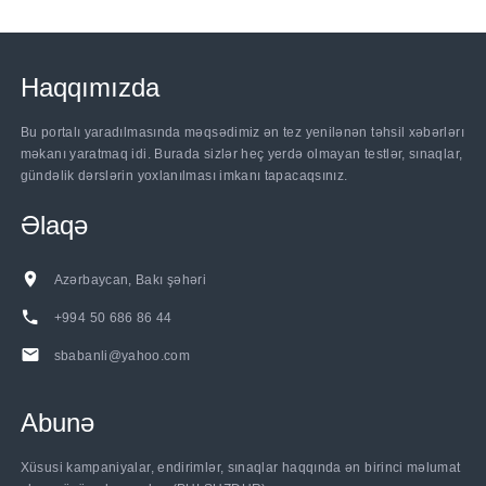
Haqqımızda
Bu portalı yaradılmasında məqsədimiz ən tez yenilənən təhsil xəbərlərı
məkanı yaratmaq idi. Burada sizlər heç yerdə olmayan testlər, sınaqlar,
gündəlik dərslərin yoxlanılması imkanı tapacaqsınız.
Əlaqə
Azərbaycan, Bakı şəhəri
+994 50 686 86 44
sbabanli@yahoo.com
Abunə
......
Xüsusi kampaniyalar, endirimlər, sınaqlar haqqında ən birinci məlumat