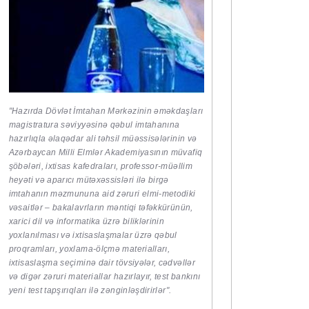
"Hazırda Dövlət İmtahan Mərkəzinin əməkdaşları
magistratura səviyyəsinə qəbul imtahanına
hazırlıqla əlaqədar ali təhsil müəssisələrinin və
Azərbaycan Milli Elmlər Akademiyasının müvafiq
şöbələri, ixtisas kafedraları, professor-müəllim
heyəti və aparıcı mütəxəssisləri ilə birgə
imtahanın məzmununa aid zəruri elmi-metodiki
vəsaitlər – bakalavrların məntiqi təfəkkürünün,
xarici dil və informatika üzrə biliklərinin
yoxlanılması və ixtisaslaşmalar üzrə qəbul
proqramları, yoxlama-ölçmə materialları,
ixtisaslaşma seçiminə dair tövsiyələr, cədvəllər
və digər zəruri materiallar hazırlayır, test bankını
yeni test tapşırıqları ilə zənginləşdirirlər".