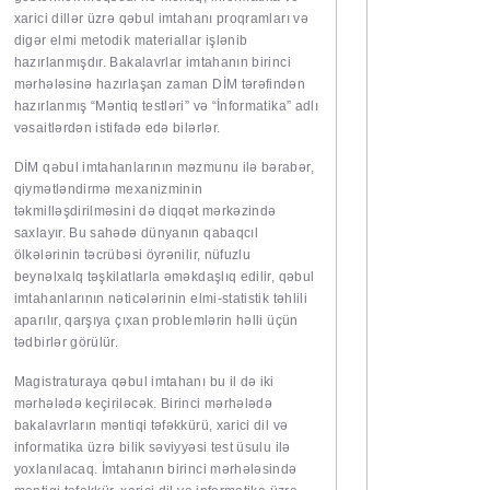
xarici dillər üzrə qəbul imtahanı proqramları və
digər elmi metodik materiallar işlənib
hazırlanmışdır. Bakalavrlar imtahanın birinci
mərhələsinə hazırlaşan zaman DİM tərəfindən
hazırlanmış “Məntiq testləri” və “İnformatika” adlı
vəsaitlərdən istifadə edə bilərlər.
DİM qəbul imtahanlarının məzmunu ilə bərabər,
qiymətləndirmə mexanizminin
təkmilləşdirilməsini də diqqət mərkəzində
saxlayır. Bu sahədə dünyanın qabaqcıl
ölkələrinin təcrübəsi öyrənilir, nüfuzlu
beynəlxalq təşkilatlarla əməkdaşlıq edilir, qəbul
imtahanlarının nəticələrinin elmi-statistik təhlili
aparılır, qarşıya çıxan problemlərin həlli üçün
tədbirlər görülür.
Magistraturaya qəbul imtahanı bu il də iki
mərhələdə keçiriləcək. Birinci mərhələdə
bakalavrların məntiqi təfəkkürü, xarici dil və
informatika üzrə bilik səviyyəsi test üsulu ilə
yoxlanılacaq. İmtahanın birinci mərhələsində