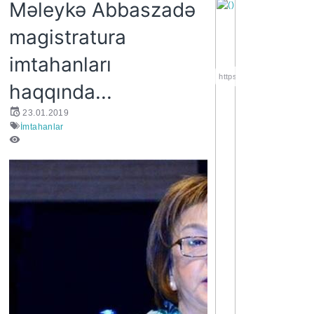
Məleykə Abbaszadə
magistratura
imtahanları
https://wa.me/994552244
haqqında...
23.01.2019
İmtahanlar