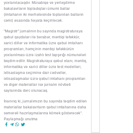
yoxlanılacaqdır. Müsabiqə və yerləşdirmə
bakalavrların topladıqları ümumi ballar
(imtahanın iki mərhələsində toplanılan balların
cəmi) əsasında həyata keçiriləcək.
"Magistr" jurnalının bu sayında magistraturaya
qəbul qaydaları ilə bərabər, məntiqi təfəkkür,
xarici dillər və informatika üzrə qəbul imtahanı
proqramları, həmçinin məntiqi təfəkkürün
yoxlanılması üzrə izahlı test tapşırığı nümunələri
təqdim edilir. Magistraturaya qəbul elanı, məntiq,
informatika və xarici dillər üzrə test modelləri,
ixtisaslaşma seçiminə dair cədvəllər,
ixtisaslaşmalar üzrə qəbul imtahanı proqramları
və digər materiallar isə jurnalın növbəti
saylarında dərc olunacaq.
İnanırıq ki, jurnalımızın bu sayında təqdim edilən
materiallar bakalavrların qəbul imtahanına daha
səmərəli hazırlaşmalarına kömək göstərəcək".
Paylaşmağı unutma