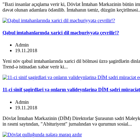
"Bəzi insanlar açıqlama verir ki, Dövlət İmtahan Mərkəzinin bütün i
dəvət olunan adamlara ödənilib. İmtahanın təmiz, düzgün keçirilməsi..
Qəbul imtahanlarında xarici dil məcburiyyətə çevrilir!?
Admin
19.11.2018
Yeni növ qəbul imtahanlarında xarici dil bölməsi üzrə şagirdlərin dinlə
Trend-ə istinadən xəbər verir ki...
11-ci sinif şagirdləri və onların valideynlərinə DİM sədri müraciə
Admin
19.11.2018
Dövlət İmtahan Mərkəzinin (DİM) Direktorlar Şurasının sədri Məleykə A
in rəsmi saytından, "Abituriyent" jurnalından və qurumun sosial...