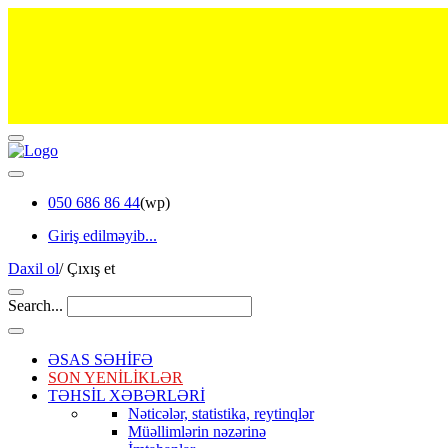
050 686 86 44
(wp)
Giriş edilməyib...
Daxil ol
/
Çıxış et
Search...
ƏSAS SƏHİFƏ
SON YENİLİKLƏR
TƏHSİL XƏBƏRLƏRİ
Nəticələr, statistika, reytinqlər
Müəllimlərin nəzərinə