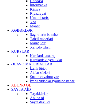
Həndəsə
İnformatika
Kimya
Riyaziyyat
Ümumi tarix
Yös
Məntiq
XƏBƏRLƏR
Şagirdlərin istirahəti
Təhsil xəbərləri
Maraqlıdır
Xaricdə təhsil
KURSLAR
Kurslarda axtarış
Kurslardakı yeniliklər
ƏLAVƏ MATERİALLAR
İzahlı lügət
Atalar sözləri
Sualın cavabını yaz
İzahlı videolar (youtube kanal)
ABUNƏ OL
SAYTA AİD
Təşəkkürlər
Abunə ol
Sayta daxil ol