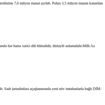
ərəfindən 7,6 milyon manat ayrılıb. Pulun 3,5 milyon manatı kənardan
də hər hansı xarici dili bilməlidir, dinləyib anlamalıdır.Milli.Az
b. Sədr jurnalistlərə açıqlamasında yeni növ imtahanlarla bağlı DİM-