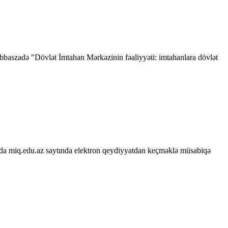
bbaszadə "Dövlət İmtahan Mərkəzinin fəaliyyəti: imtahanlara dövlət
ydada miq.edu.az saytında elektron qeydiyyatdan keçməklə müsabiqə