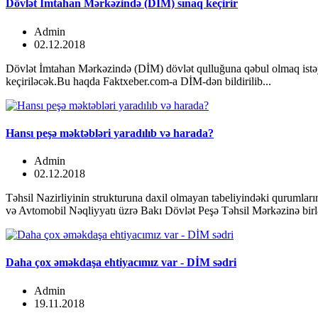
Dövlət İmtahan Mərkəzində (DİM) sınaq keçirir
Admin
02.12.2018
Dövlət İmtahan Mərkəzində (DİM) dövlət qulluğuna qəbul olmaq istəyə
keçiriləcək.Bu haqda Faktxeber.com-a DİM-dən bildirilib...
Hansı peşə məktəbləri yaradılıb və harada?
Admin
02.12.2018
Təhsil Nazirliyinin strukturuna daxil olmayan tabeliyindəki qurumlar
və Avtomobil Nəqliyyatı üzrə Bakı Dövlət Peşə Təhsil Mərkəzinə birlə
Daha çox əməkdaşa ehtiyacımız var - DİM sədri
Admin
19.11.2018