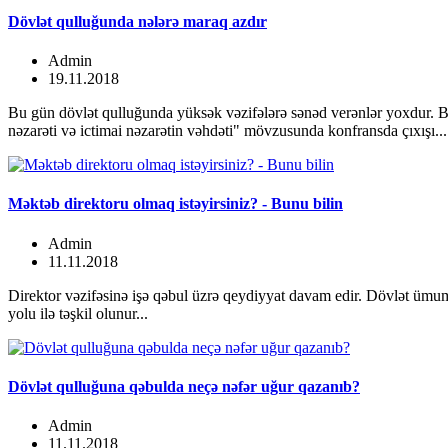
Dövlət qulluğunda nələrə maraq azdır
Admin
19.11.2018
Bu gün dövlət qulluğunda yüksək vəzifələrə sənəd verənlər yoxdur. 
nəzarəti və ictimai nəzarətin vəhdəti" mövzusunda konfransda çıxışı...
Məktəb direktoru olmaq istəyirsiniz? - Bunu bilin
Admin
11.11.2018
Direktor vəzifəsinə işə qəbul üzrə qeydiyyat davam edir. Dövlət ümum
yolu ilə təşkil olunur...
Dövlət qulluğuna qəbulda neçə nəfər uğur qazanıb?
Admin
11.11.2018