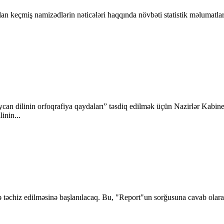
an keçmiş namizədlərin nəticələri haqqında növbəti statistik məlumatl
can dilinin orfoqrafiya qaydaları” təsdiq edilmək üçün Nazirlər Kabine
inin...
 təchiz edilməsinə başlanılacaq. Bu, "Report"un sorğusuna cavab olaraq