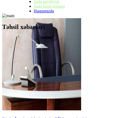
Sadə qeydiyyat
Sadə loqin forması
Haqqımızda
Təhsil xəbərləri