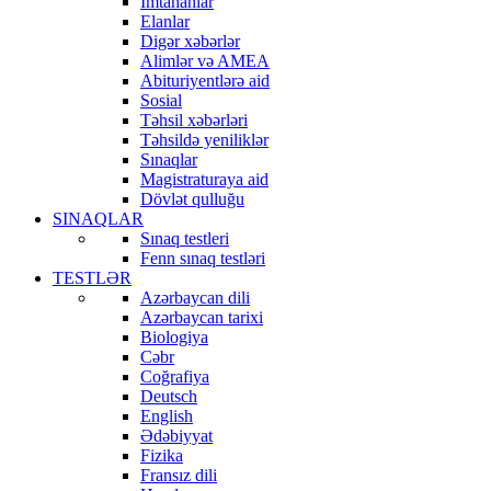
İmtahanlar
Elanlar
Digər xəbərlər
Alimlər və AMEA
Abituriyentlərə aid
Sosial
Təhsil xəbərləri
Təhsildə yeniliklər
Sınaqlar
Magistraturaya aid
Dövlət qulluğu
SINAQLAR
Sınaq testleri
Fenn sınaq testləri
TESTLƏR
Azərbaycan dili
Azərbaycan tarixi
Biologiya
Cəbr
Coğrafiya
Deutsch
English
Ədəbiyyat
Fizika
Fransız dili