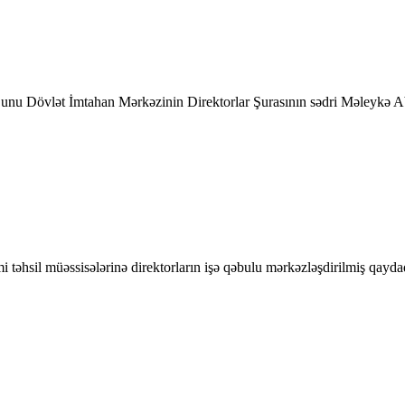
Bunu Dövlət İmtahan Mərkəzinin Direktorlar Şurasının sədri Məleykə A
i təhsil müəssisələrinə direktorların işə qəbulu mərkəzləşdirilmiş qa