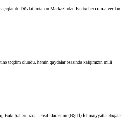
ar açıqlanıb. Dövlət İmtahan Mərkəzindən Faktxeber.com-a verilən
tinə təqdim olundu, həmin qaydalar əsasında xalqımızın milli
, Bakı Şəhəri üzrə Təhsil İdarəsinin (BŞTİ) İctimaiyyətlə əlaqələr