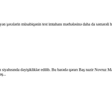
n şəxslərin müsabiqənin test imtahanı mərhələsinə daha da səmərəli h
ın siyahısında dəyişikliklər edilib. Bu barədə qərarı Baş nazir Novru
ş...