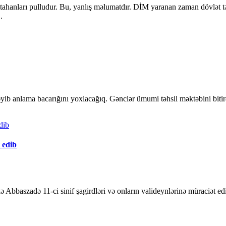
mtahanları pulludur. Bu, yanlış məlumatdır. DİM yaranan zaman dövlət t
.
yib anlama bacarığını yoxlacağıq. Gənclər ümumi təhsil məktəbini bitirən
t edib
bbaszadə 11-ci sinif şagirdləri və onların valideynlərinə müraciət edi