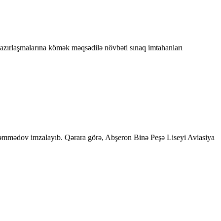
azırlaşmalarına kömək məqsədilə növbəti sınaq imtahanları
z Məmmədov imzalayıb. Qərara görə, Abşeron Binə Peşə Liseyi Aviasiya