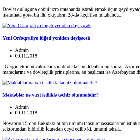
Dövlət qulluğuna qəbul üzrə imtahanda iştirak etmək üçün qeydiyyatd
məlumata görə, bu ilin oktyabrın 28-də keçirilən imtahanda...
Yeni Orfoqrafiya lüğəti yenidən dəyişəcək
Admin
09.11.2018
"Gərgin elmi müzakirələr şəraitində keçən debatlardan sonra "Azərbay
maraqlarına və dövlətçilik prinsiplərinə, ən başlıcası isə Azərbaycan dil
Məktəblər nə vaxt istiliklə təchiz olunmalıdır?
Admin
09.11.2018
Noyabrın 15-dən Bakıdakı bütün ümumi təhsil müəssisələrinin istiliklə
sektorundan bildirilib.İdarədən qeyd edilib ki, ümumi təhsil...