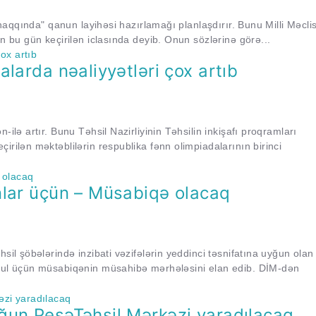
i haqqında" qanun layihəsi hazırlamağı planlaşdırır. Bunu Milli Məcli
in bu gün keçirilən iclasında deyib. Onun sözlərinə görə...
larda nəaliyyətləri çox artıb
ilə artır. Bunu Təhsil Nazirliyinin Təhsilin inkişafı proqramları
irilən məktəblilərin respublika fənn olimpiadalarının birinci
nlar üçün – Müsabiqə olacaq
sil şöbələrində inzibati vəzifələrin yeddinci təsnifatına uyğun olan
əbul üçün müsabiqənin müsahibə mərhələsini elan edib. DİM-dən
ğun PeşəTəhsil Mərkəzi yaradılacaq