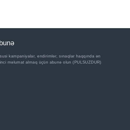
bunə
susi kampaniyalar, endirimlər, sınaqlar haqqında ən
rinci məlumat almaq üçün abunə olun (PULSUZDUR)