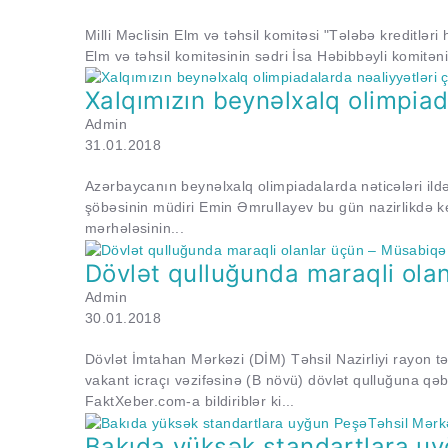
Milli Məclisin Elm və təhsil komitəsi "Tələbə kreditlər
Elm və təhsil komitəsinin sədri İsa Həbibbəyli komitən
Xalqımızın beynəlxalq olimpiada
Admin
31.01.2018
Azərbaycanın beynəlxalq olimpiadalarda nəticələri ildən-
şöbəsinin müdiri Emin Əmrullayev bu gün nazirlikdə keç
mərhələsinin...
Dövlət qulluğunda maraqli ola
Admin
30.01.2018
Dövlət İmtahan Mərkəzi (DİM) Təhsil Nazirliyi rayon təh
vakant icraçı vəzifəsinə (B növü) dövlət qulluğuna q
FaktXeber.com-a bildiriblər ki...
Bakıda yüksək standartlara uy