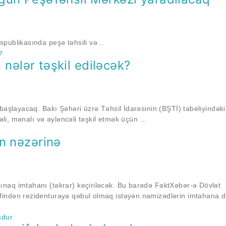
publikasında peşə təhsili və...
n nələr təşkil ediləcək?
başlayacaq. Bakı Şəhəri üzrə Təhsil İdarəsinin (BŞTİ) tabeliyindəki
əli, mənalı və əyləncəli təşkil etmək üçün ...
n nəzərinə
naq imtahanı (təkrar) keçiriləcək. Bu barədə FaktXəbər-ə Dövlət
findən rezidenturaya qəbul olmaq istəyən namizədlərin imtahana 