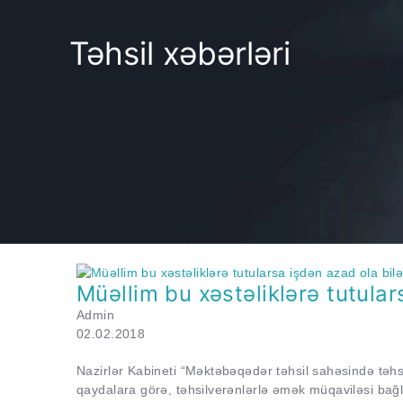
Təhsil xəbərləri
Müəllim bu xəstəliklərə tutular
Admin
02.02.2018
Nazirlər Kabineti “Məktəbəqədər təhsil sahəsində təhs
qaydalara görə, təhsilverənlərlə əmək müqaviləsi bağl