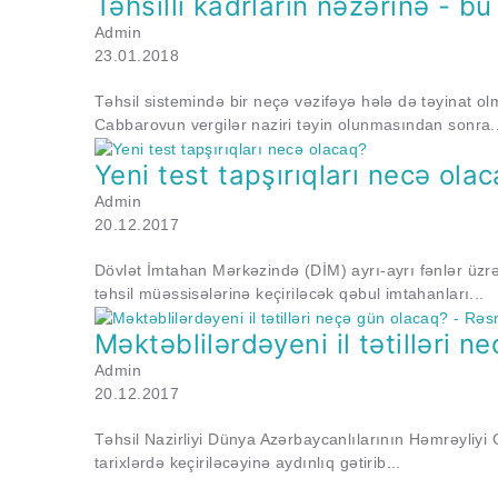
Təhsilli kadrların nəzərinə - b
Admin
23.01.2018
Təhsil sistemində bir neçə vəzifəyə hələ də təyinat olm
Cabbarovun vergilər naziri təyin olunmasından sonra..
Yeni test tapşırıqları necə ola
Admin
20.12.2017
Dövlət İmtahan Mərkəzində (DİM) ayrı-ayrı fənlər üzrə 
təhsil müəssisələrinə keçiriləcək qəbul imtahanları...
Məktəblilərdəyeni il tətilləri 
Admin
20.12.2017
Təhsil Nazirliyi Dünya Azərbaycanlılarının Həmrəyliyi 
tarixlərdə keçiriləcəyinə aydınlıq gətirib...