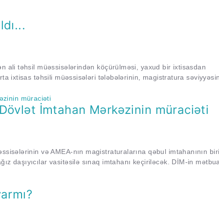
dı...
n ali təhsil müəssisələrindən köçürülməsi, yaxud bir ixtisasdan
ta ixtisas təhsili müəssisələri tələbələrinin, magistratura səviyyəsi
 Dövlət İmtahan Mərkəzinin müraciəti
əssisələrinin və AMEA-nın magistraturalarına qəbul imtahanının bir
ız daşıyıcılar vasitəsilə sınaq imtahanı keçiriləcək. DİM-in mətbu
varmı?