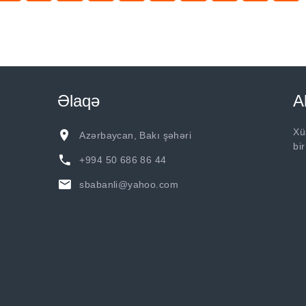
Əlaqə
A
Xü
Azərbaycan, Bakı şəhəri
bi
+994 50 686 86 44
sbabanli@yahoo.com