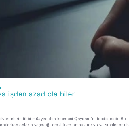
sa işdən azad ola bilər
ilverənlərin tibbi müayinədən keçməsi Qaydası”nı təsdiq edib. Bu
anılarkən onların yaşadığı ərazi üzrə ambulator və ya stasionar tib