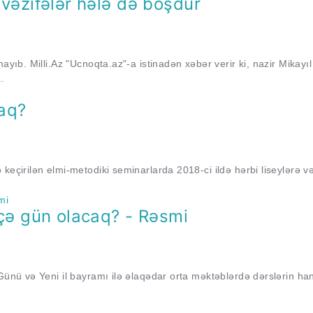
u vəzifələr hələ də boşdur
ayıb. Milli.Az "Ucnoqta.az"-a istinadən xəbər verir ki, nazir Mikayıl
.
caq?
keçirilən elmi-metodiki seminarlarda 2018-ci ildə hərbi liseylərə və
neçə gün olacaq? - Rəsmi
Günü və Yeni il bayramı ilə əlaqədar orta məktəblərdə dərslərin ha