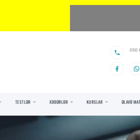
050 
TESTLƏR
XƏBƏRLƏR
KURSLAR
ƏLAVƏ MA