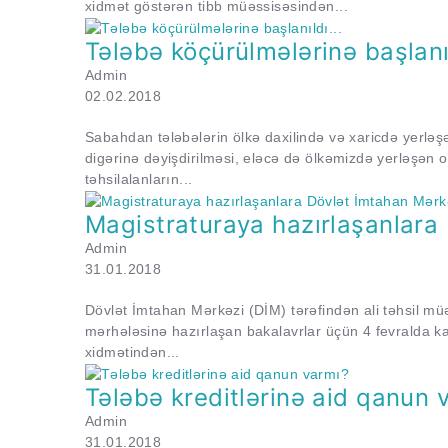
xidmət göstərən tibb müəssisəsindən...
Tələbə köçürülmələrinə başlanıl
Admin
02.02.2018
Sabahdan tələbələrin ölkə daxilində və xaricdə yerləşə
digərinə dəyişdirilməsi, eləcə də ölkəmizdə yerləşən or
təhsilalanların...
Magistraturaya hazırlaşanlara
Admin
31.01.2018
Dövlət İmtahan Mərkəzi (DİM) tərəfindən ali təhsil mü
mərhələsinə hazırlaşan bakalavrlar üçün 4 fevralda kağ
xidmətindən...
Tələbə kreditlərinə aid qanun 
Admin
31.01.2018