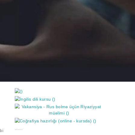
https://wa.me/994552244433
......
bi