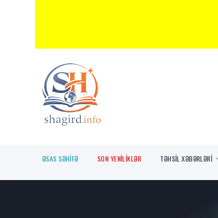
ƏSAS SƏHİFƏ
SON YENİLİKLƏR
TƏHSİL XƏBƏRLƏRİ