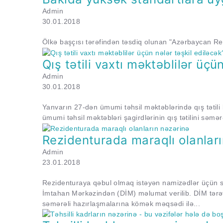
Admin
30.01.2018
Ölkə başçısı tərəfindən təsdiq olunan "Azərbaycan Res
Qış tətili vaxtı məktəblilər üçü
Admin
30.01.2018
Yanvarın 27-dən ümumi təhsil məktəblərində qış tətili 
ümumi təhsil məktəbləri şagirdlərinin qış tətilini səmər
Rezidenturada maraqlı olanları
Admin
23.01.2018
Rezidenturaya qəbul olmaq istəyən namizədlər üçün sı
İmtahan Mərkəzindən (DİM) məlumat verilib. DİM tərə
səmərəli hazırlaşmalarına kömək məqsədi ilə...