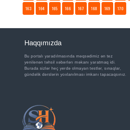
163
164
165
166
167
168
169
170
Haqqımızda
Bu portalı yaradılmasında məqsədimiz ən tez
yenilənən təhsil xəbərlərı məkanı yaratmaq idi.
Burada sizlər heç yerdə olmayan testlər, sınaqlar,
gündəlik dərslərin yoxlanılması imkanı tapacaqsınız.