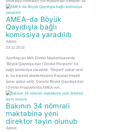
orfoepiya normaları”nın mübahisəli bəndləri ilə...
AMEA-da Böyük
Qayıdışla bağlı
komissiya yaradılıb
Admin
23.11.2022
Azərbaycan Milli Elmlər Akademiyasında
"Böyük Qayıdışa dair I Dövlət Proqramı" ilə
bağlı komissiya yaradılıb. "Report" xəbər verir
ki, bu barədə akademiyanın Rəyasət Heyəti
qərar qəbul edib. Qərarla Böyük Qayıdışa dair
I Dövlət Proqramında AMEA-nın...
Bakının 34 nömrəli
məktəbinə yeni
direktor təyin olunub
Admin