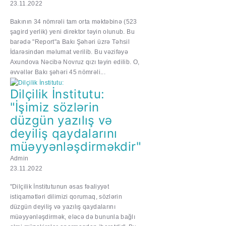
23.11.2022
Bakının 34 nömrəli tam orta məktəbinə (523
şagird yerlik) yeni direktor təyin olunub. Bu
barədə "Report"a Bakı Şəhəri üzrə Təhsil
İdarəsindən məlumat verilib. Bu vəzifəyə
Axundova Nəcibə Novruz qızı təyin edilib. O,
əvvəllər Bakı şəhəri 45 nömrəli...
Dilçilik İnstitutu:
"İşimiz sözlərin
düzgün yazılış və
deyiliş qaydalarını
müəyyənləşdirməkdir"
Admin
23.11.2022
"Dilçilik İnstitutunun əsas fəaliyyət
istiqamətləri dilimizi qorumaq, sözlərin
düzgün deyiliş və yazılış qaydalarını
müəyyənləşdirmək, eləcə də bununla bağlı