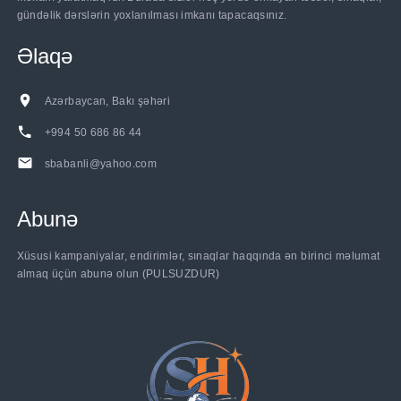
gündəlik dərslərin yoxlanılması imkanı tapacaqsınız.
Əlaqə
Azərbaycan, Bakı şəhəri
+994 50 686 86 44
sbabanli@yahoo.com
Abunə
Xüsusi kampaniyalar, endirimlər, sınaqlar haqqında ən birinci məlumat
almaq üçün abunə olun (PULSUZDUR)