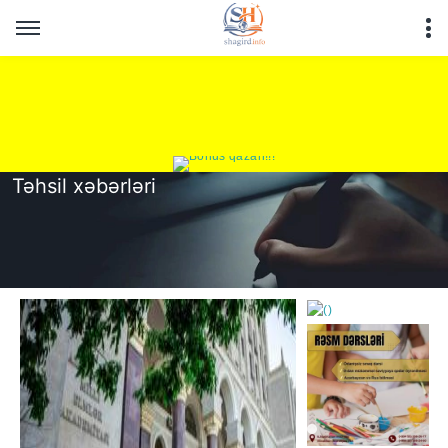
Təhsil xəbərləri
https://wa.me/994552244