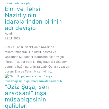
​​​​​​Elm və Təhsil
Nazirliyinin
idarələrindən birinin
adı dəyişib
Admin
22.11.2022
​​​​​​Elm və Təhsil Nazirliyinin nəzdində
təsərrüfathesablı De-institutlaşma və
Uşaqların Müdafiəsi İdarəsinin adı dəyişib.
"Report" xəbər verir ki, Baş nazir Əli Əsədov
bununla bağlı qərar imzalayıb. Qərara əsasən,
qurum Elm və Təhsil Nazirliyinin...
“Əziz Şuşa, sən
azadsan!” inşa
müsabiqəsinin
qalibləri