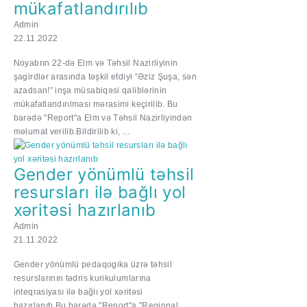
mükafatlandırılıb
Admin
22.11.2022
Noyabrın 22-də Elm və Təhsil Nazirliyinin
şagirdlər arasında təşkil etdiyi “Əziz Şuşa, sən
azadsan!” inşa müsabiqəsi qaliblərinin
mükafatlandırılması mərasimi keçirilib. Bu
barədə "Report"a Elm və Təhsil Nazirliyindən
məlumat verilib.Bildirilib ki, ...
Gender yönümlü təhsil
resursları ilə bağlı yol
xəritəsi hazırlanıb
Admin
21.11.2022
Gender yönümlü pedaqogika üzrə təhsil
resurslarının tədris kurikulumlarına
inteqrasiyası ilə bağlı yol xəritəsi
hazırlanıb.Bu barədə "Report"a "Regional