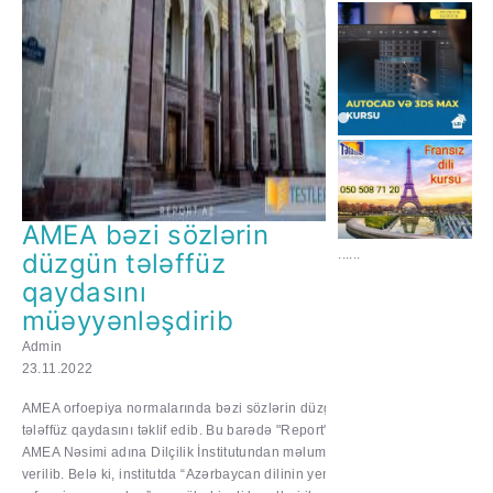
AMEA bəzi sözlərin
......
düzgün tələffüz
qaydasını
müəyyənləşdirib
Admin
23.11.2022
AMEA orfoepiya normalarında bəzi sözlərin düzgün
tələffüz qaydasını təklif edib. Bu barədə "Report"a
AMEA Nəsimi adına Dilçilik İnstitutundan məlumat
verilib. Belə ki, institutda “Azərbaycan dilinin yeni