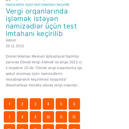
Vergi orqanlarında
işləmək istəyən
namizədlər üçün tеst
imtаhаnı keçirilib
Admin
20.11.2022
Dövlət İmtahan Mərkəzi İqtisadiyyat Nazirliyi
yanında Dövlət Vergi Xidməti ilə birgə 2022-ci
il noyabrın 20-də “Dövlət vergi orqanlarına işə
qəbul olunmaq üçün namizədlərin
musabiqəsinin keçirilməsi haqqında”
Əsasnaməyə müvafiq olaraq vergi orqanlar...
1
2
3
4
5
6
7
8
9
10
11
12