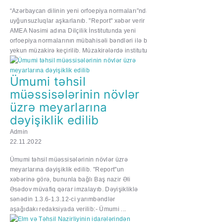
“Azərbaycan dilinin yeni orfoepiya normaları”nda
uyğunsuzluqlar aşkarlanıb. "Report" xəbər verir ki,
AMEA Nəsimi adına Dilçilik İnstitutunda yeni
orfoepiya normalarının mübahisəli bəndləri ilə bağlı
yekun müzakirə keçirilib. Müzakirələrdə institutun...
Ümumi təhsil
müəssisələrinin növlər
üzrə meyarlarına
dəyişiklik edilib
Admin
22.11.2022
Ümumi təhsil müəssisələrinin növlər üzrə
meyarlarına dəyişiklik edilib. "Report"un
xəbərinə görə, bununla bağlı Baş nazir Əli
Əsədov müvafiq qərar imzalayıb. Dəyişikliklə
sənədin 1.3.6-1.3.12-ci yarımbəndlər
aşağıdakı redaksiyada verilib:- Ümumi ...