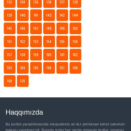
133
134
135
136
137
138
139
140
141
142
143
144
145
146
147
148
149
150
151
152
153
154
155
156
157
158
159
160
161
162
163
164
165
166
167
168
169
170
Haqqımızda
Bu portalı yaradılmasında məqsədimiz ən tez yenilənən təhsil xəbərlərı
məkanı yaratmaq idi. Burada sizlər heç yerdə olmayan testlər, sınaqlar,