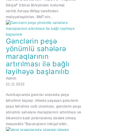
İnkişaf" İctimai Birliyindən məlumat
verilib.Avropa İttifaqı tərəfindən
maliyyələşdirilən, BMT-nin...
Gənclərin peşə
yönümlü sahələrə
maraqlarının
artırılması ilə bağlı
layihəyə başlanılıb
Admin
21.11.2022
Azərbaycanda gənclər arasında peşə
təhsilinin təşviqi, ölkədə yaşayan gənclərin
peşə təhsilinə cəlb olunması, gənclərin peşə
yönümlü sahələrə maraqlarının artırılması və
ölkəmizin kadr potensialına dəstək olmaq
məqsədilə "Bacarıqların inkişaf etdir...