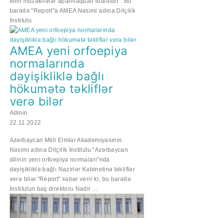
elmi müzakirələr aparmaqdan ibarətdir". Bu
barədə "Report"a AMEA Nəsimi adına Dilçilik
İnstitutu
AMEA yeni orfoepiya
normalarında
dəyişikliklə bağlı
hökumətə təkliflər
verə bilər
Admin
22.11.2022
Azərbaycan Milli Elmlər Akademiyasının
Nəsimi adına Dilçilik İnstitutu "Azərbaycan
dilinin yeni orfoepiya normaları"nda
dəyişikliklə bağlı Nazirlər Kabinetinə təkliflər
verə bilər."Report" xəbər verir ki, bu barədə
İnstitutun baş direktoru Nadir ...