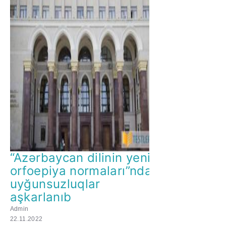
“Azərbaycan dilinin yeni
orfoepiya normaları”nda
uyğunsuzluqlar
aşkarlanıb
Admin
22.11.2022