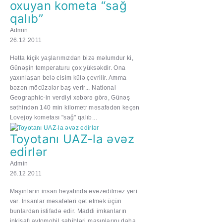
oxuyan kometa “sağ
qalıb”
Admin
26.12.2011
Hətta kiçik yaşlarımızdan bizə məlumdur ki,
Günəşin temperaturu çox yüksəkdir. Ona
yaxınlaşan belə cisim külə çevrilir. Amma
bəzən möcüzələr baş verir... National
Geographic-in verdiyi xəbərə görə, Günəş
səthindən 140 min kilometr məsafədən keçən
Lovejoy kometası "sağ" qalıb...
Toyotanı UAZ-la əvəz
edirlər
Admin
26.12.2011
Maşınların insan həyatında əvəzedilməz yeri
var. İnsanlar məsafələri qət etmək üçün
bunlardan istifadə edir. Maddi imkanların
inkişafı avtomobil sahibləri maşınlarını daha