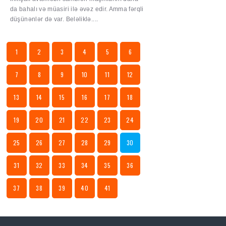
da bahalı və müasiri ilə əvəz edir. Amma fərqli
düşünənlər də var. Beləliklə....
1
2
3
4
5
6
7
8
9
10
11
12
13
14
15
16
17
18
19
20
21
22
23
24
25
26
27
28
29
30
31
32
33
34
35
36
37
38
39
40
41