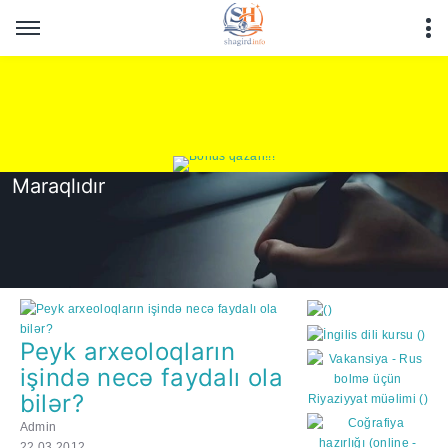
Maraqlıdır
Peyk arxeoloqların
işində necə faydalı ola
bilər?
https://wa.me/994552244
Admin
22.03.2012