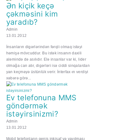
Ən kiçik keçə
çəkməsini kim
yaradıb?
Admin
13.01.2012
İnsanların digərlərindən fərqli olmaq istəyi
həmişə mövcuddur. Bu istək insanın daxili
aləmində də asılıdır. Elə insanlar var ki, lider
olmağa can atır, digərləri isə ciddi sinqalardan
yan keçməyə üstünlük verir. İnterfax-ın verdiyi
xəbərə görə...
Ev telefonuna MMS
göndərmək
istəyirsinizmi?
Admin
13.01.2012
Mobil telefonların geniş inkişaf və yayılması