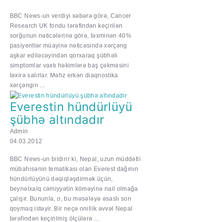
BBC News-un verdiyi xəbərə görə, Cancer
Research UK fondu tərəfindən keçirilən
sorğunun nəticələrinə görə, təxminən 40%
pasiyentlər müayinə nəticəsində xərçəng
aşkar ediləcəyindən qorxaraq şübhəli
simptomlar vaxtı həkimlərə baş çəkməsini
təxirə salırlar. Məhz erkən diaqnostika
xərçəngin ...
Everestin hündürlüyü
şübhə altındadır
Admin
04.03.2012
BBC News-un bildirir ki, Nepal, uzun müddətli
mübahisənin tematikası olan Everest dağının
hündürlüyünü dəqiqləşdirmək üçün,
beynəlxalq cəmiyyətin köməyinə nail olmağa
çalışır. Bununla, o, bu məsələyə əsaslı son
qoymaq istəyir. Bir neçə onillik əvvəl Nepal
tərəfindən keçirilmiş ölçülərə ...