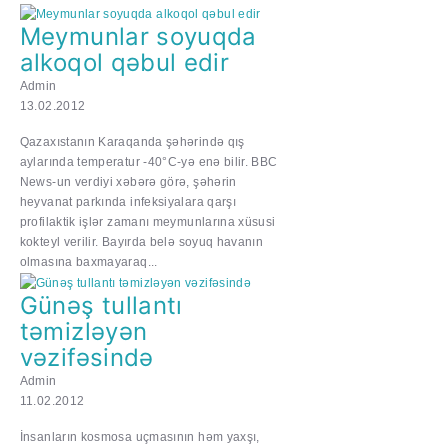
Meymunlar soyuqda
alkoqol qəbul edir
Admin
13.02.2012
Qazaxıstanın Karaqanda şəhərində qış
aylarında temperatur -40°C-yə enə bilir. BBC
News-un verdiyi xəbərə görə, şəhərin
heyvanat parkında infeksiyalara qarşı
profilaktik işlər zamanı meymunlarına xüsusi
kokteyl verilir. Bayırda belə soyuq havanın
olmasına baxmayaraq...
Günəş tullantı
təmizləyən
vəzifəsində
Admin
11.02.2012
İnsanların kosmosa uçmasının həm yaxşı,