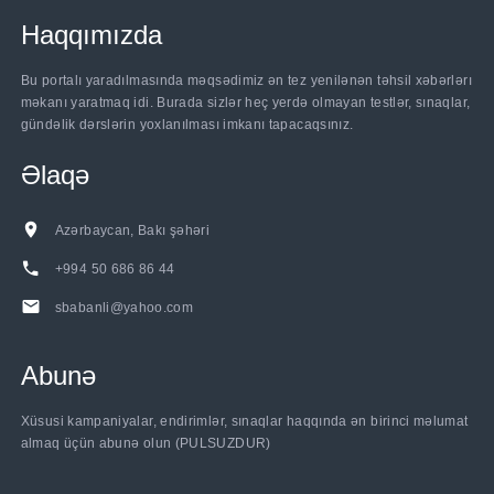
Haqqımızda
Bu portalı yaradılmasında məqsədimiz ən tez yenilənən təhsil xəbərlərı
məkanı yaratmaq idi. Burada sizlər heç yerdə olmayan testlər, sınaqlar,
gündəlik dərslərin yoxlanılması imkanı tapacaqsınız.
Əlaqə
Azərbaycan, Bakı şəhəri
+994 50 686 86 44
sbabanli@yahoo.com
Abunə
Xüsusi kampaniyalar, endirimlər, sınaqlar haqqında ən birinci məlumat
almaq üçün abunə olun (PULSUZDUR)