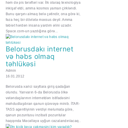
həm də pis tərəfləri var. İlk olaraq texnologiya
inkişaf etdi, amma kosmos yaman çirkləndi.
Bunu qarşını almaq belə çətindir, ona görə ki,
fəza heç bir dövlətə məxsus deyil. Amma
təbiət hərdən insana yardım əlini uzadır.
Space.com-un yazdığına görə...
Belorusdakı internet
və həbs olmaq
təhlükəsi
Admin
16.01.2012
Belorusda xarici saytlara giriş qadağan
olundu. Yanvarın 6-da Belorusda ölkə
vətəndaşlarının internetdən istifadəsini
məhdudlaşdıran qanun qüvvəyə minib. İTAR-
TASS agentliyinin verdiyi məlumata görə,
qanun pozuntusu inzibati pozuntular
haqqında Məcəlləyə uyğun cəzalandırılacaq..