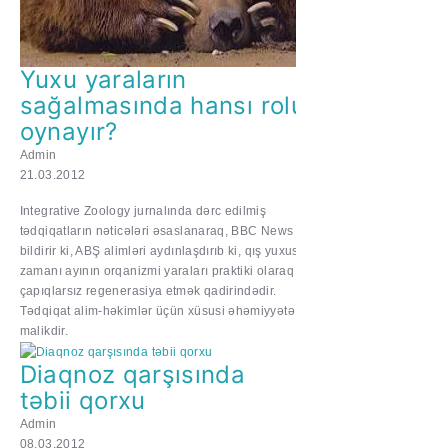
Yuxu yaraların
sağalmasında hansı rolu
oynayır?
Admin
21.03.2012
Integrative Zoology jurnalında dərc edilmiş
tədqiqatların nəticələri əsaslanaraq, BBC News
bildirir ki, ABŞ alimləri aydınlaşdırıb ki, qış yuxusu
zamanı ayının orqanizmi yaraları praktiki olaraq
çapıqlarsız regenerasiya etmək qadirindədir.
Tədqiqat alim-həkimlər üçün xüsusi əhəmiyyətə
malikdir.
Diaqnoz qarşısında
təbii qorxu
Admin
08.03.2012