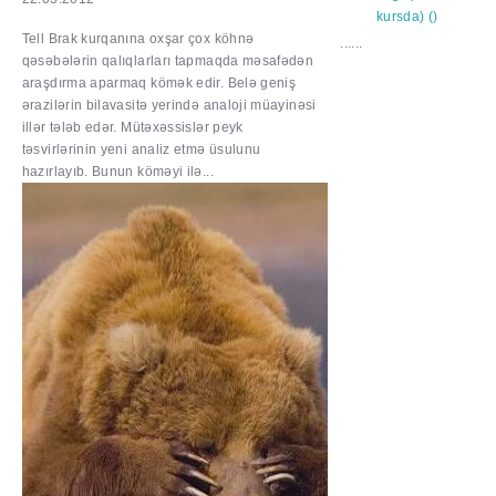
Tell Brak kurqanına oxşar çox köhnə
......
qəsəbələrin qalıqlarları tapmaqda məsafədən
araşdırma aparmaq kömək edir. Belə geniş
ərazilərin bilavasitə yerində analoji müayinəsi
illər tələb edər. Mütəxəssislər peyk
təsvirlərinin yeni analiz etmə üsulunu
hazırlayıb. Bunun köməyi ilə...