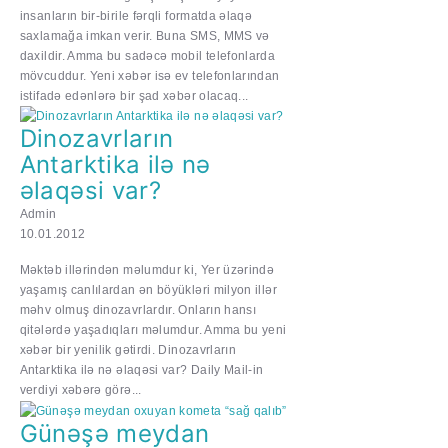
insanların bir-birile fərqli formatda əlaqə
saxlamağa imkan verir. Buna SMS, MMS və
daxildir. Amma bu sadəcə mobil telefonlarda
mövcuddur. Yeni xəbər isə ev telefonlarından
istifadə edənlərə bir şad xəbər olacaq...
Dinozavrların
Antarktika ilə nə
əlaqəsi var?
Admin
10.01.2012
Məktəb illərindən məlumdur ki, Yer üzərində
yaşamış canlılardan ən böyükləri milyon illər
məhv olmuş dinozavrlardır. Onların hansı
qitələrdə yaşadıqları məlumdur. Amma bu yeni
xəbər bir yenilik gətirdi. Dinozavrların
Antarktika ilə nə əlaqəsi var? Daily Mail-in
verdiyi xəbərə görə...
Günəşə meydan