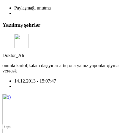
Paylaşmağı unutma
Yazılmış şəhrlər
Doktor_Ali
onunla kartof,kələm daşıyırlar artıq ona yalnız yaponlar qiymət
verəcək
14.12.2013 - 15:07:47
https://wa.me/994552244433