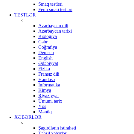
Sınaq testleri
Fenn sınaq testləri
TESTLƏR
Azərbaycan dili
Azərbaycan tarixi
Biologiya
Cəbr
Coğrafiya
Deutsch
English
Ədəbiyyat
Fizika
Fransız dili
Həndəsə
İnformatika
Kimya
Riyaziyyat
Ümumi tarix
Yös
Məntiq
XƏBƏRLƏR
Şagirdlərin istirahəti
Təhsil xəbərləri