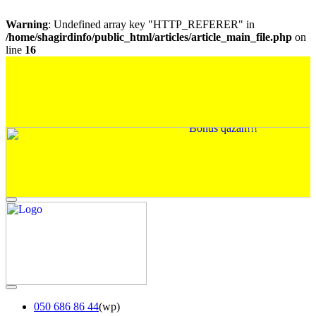
Warning
: Undefined array key "HTTP_REFERER" in
/home/shagirdinfo/public_html/articles/article_main_file.php
on
line
16
050 686 86 44
(wp)