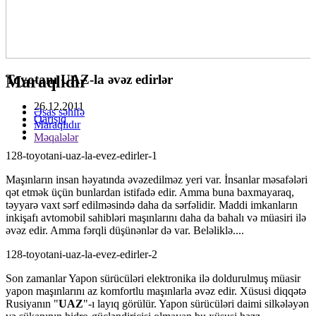
Toyotanı UAZ-la əvəz edirlər
Maraqlıdır
26.12.2011
Əsas səhifə
Qarışıq
Maraqlıdır
Məqalələr
128-toyotani-uaz-la-evez-edirler-1
Maşınların insan həyatında əvəzedilməz yeri var. İnsanlar məsafələri
qət etmək üçün bunlardan istifadə edir. Amma buna baxmayaraq,
təyyarə vaxt sərf edilməsində daha da sərfəlidir. Maddi imkanların
inkişafı avtomobil sahibləri maşınlarını daha da bahalı və müasiri ilə
əvəz edir. Amma fərqli düşünənlər də var. Beləliklə....
128-toyotani-uaz-la-evez-edirler-2
Son zamanlar Yapon sürücüləri elektronika ilə doldurulmuş müasir
yapon maşınlarını az komfortlu maşınlarla əvəz edir. Xüsusi diqqətə
Rusiyanın "
UAZ
"-ı layıq görülür. Yapon sürücüləri daimi silkələyən