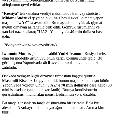
və sükanının hidro-gücləndiricisi olmayan bu xüsusi həzz
aldıqlarının qeyd edirlər.
"
Rossiya
" telekanalına verdiyi müsahibədə tramvay sürücüsü
Mitiomi
Sudzuki
qeyd edib ki, hələ beş il əvvəl, o rahat yapon
maşınını "
UAZ
"-la əvəz edib. Bu maşında onu yüksək qiymət
uyğun olmayan az rahatlıq cəlb edib. Gömrük rüsumlarını və
xərcləri nəzərə alaraq "UAZ" Yaponiyada
40
min dollara
başa
gəlir.
128-toyotani-uaz-la-evez-edirler-3
Iwamoto
Motors
şirkətinin sahibi
Yudzi
İvamoto
Rusiya istehsalı
olan bu modeldə üstünlüyü onun xarici görünüşündə tapıb. Bu
görünüş ona Yaponiyada
40 il
əvvəl buraxılan avtomobilləri
xatırladır.
Osakada yerləşən kiçik dizayner firmasının başçısı qürurla
Masamiti Kise
fəxrlə qeyd edir ki, bunun maşını kimi maşın bütün
Yaponiyada yoxdur. Onun "UAZ"-ı
70 min dollarda
başa gəlib (30
mini isə sadəcə tyunninqə xərclənib). Buraya kondisionerin
quraşdırılması, mühərrikin müasirləşdirilməsi və s. daxildir.
Bu məqalə insanların fərqli düşüncəsinə bir işarədir. Belə bir
əhvalatın Azərbaycanda olmayacağına tam əminəm. Amma kim
bilir?