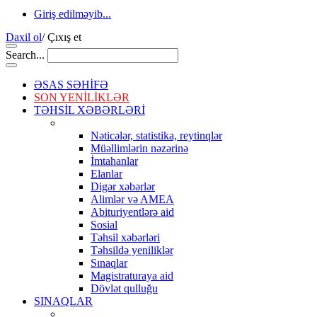
Giriş edilməyib...
Daxil ol
/
Çıxış et
Search...
ƏSAS SƏHİFƏ
SON YENİLİKLƏR
TƏHSİL XƏBƏRLƏRİ
Nəticələr, statistika, reytinqlər
Müəllimlərin nəzərinə
İmtahanlar
Elanlar
Digər xəbərlər
Alimlər və AMEA
Abituriyentlərə aid
Sosial
Təhsil xəbərləri
Təhsildə yeniliklər
Sınaqlar
Magistraturaya aid
Dövlət qulluğu
SINAQLAR