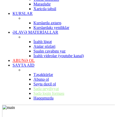
Maraqlıdır
Xaricdə təhsil
KURSLAR
Kurslarda axtarış
Kurslardakı yeniliklər
ƏLAVƏ MATERİALLAR
İzahlı lügət
Atalar sözləri
Sualın cavabını yaz
İzahlı videolar (youtube kanal)
ABUNƏ OL
SAYTA AİD
Təşəkkürlər
Abunə ol
Sayta daxil ol
Sadə qeydiyyat
Sadə loqin forması
Haqqımızda