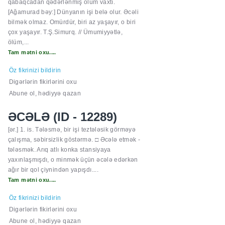
qabaqcadan qədərlənmiş ölüm vaxtı.
[Ağamurad bəy:] Dünyanın işi belə olur. Əcəli
bilmək olmaz. Omürdür, biri az yaşayır, o biri
çox yaşayır. T.Ş.Simurq. // Ümumiyyətlə,
ölüm,...
Tam mətni oxu....
Öz fikrinizi bildirin
Digərlərin fikirlərini oxu
Abune ol, hədiyyə qazan
ƏCƏLƏ (ID - 12289)
[ər.] 1. is. Tələsmə, bir işi teztələsik görməyə
çalışma, səbirsizlik göstərmə. □ Əcələ etmək -
tələsmək. Arıq atlı konka stansiyaya
yaxınlaşmışdı, o minmək üçün əcələ edərkən
ağır bir qol çiynindən yapışdı....
Tam mətni oxu....
Öz fikrinizi bildirin
Digərlərin fikirlərini oxu
Abune ol, hədiyyə qazan