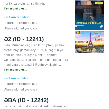
hərflə işarə olunan saitin adı.
Tam mətni oxu....
Öz fikrinizi bildirin
Digərlərin fikirlərini oxu
Abune ol, hədiyyə qazan
Ə2 (ID - 12241)
nida. Müraciət, çağırış bildirir. [Nəbi] pristav
Mehdi bəyi görcək deyir: - Ə, bu fağırı niyə
qəhr edirsən? “Qaçaq Nəbi”. [Ələmdar
Qoltuqçuya:] Ə, kişisən, mən ölüm, bu tufanda
......
məni dara qısnama! S.Rəhimov. [Nəbi:]...
Tam mətni oxu....
Öz fikrinizi bildirin
Digərlərin fikirlərini oxu
Abune ol, hədiyyə qazan
ƏBA (ID - 12242)
bax aba . ..Axund əbasını düzəldib dükandan