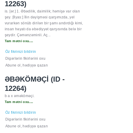
12263)
is. [ər.] 1. Əbədilik, daimilik; həmişə var olan
şey. [İlyas:] İlin dəyişməsi qarşımızda, yel
vurarkən sönüb dirilən bir şamı andırdığı kimi,
insan həyatı da əbədiyyət qarşısında belə bir
şeydir. Çəmənzəminli. Aç...
Tam mətni oxu....
Öz fikrinizi bildirin
Digərlərin fikirlərini oxu
Abune ol, hədiyyə qazan
ƏBƏKÖMƏÇİ (ID -
12264)
b a x əməköməçi.
Tam mətni oxu....
Öz fikrinizi bildirin
Digərlərin fikirlərini oxu
Abune ol, hədiyyə qazan