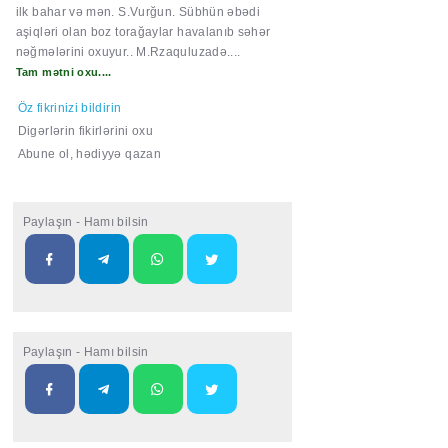
ilk bahar və mən. S.Vurğun. Sübhün əbədi
aşiqləri olan boz torağaylar havalanıb səhər
nəğmələrini oxuyur.. M.Rzaquluzadə....
Tam mətni oxu....
Öz fikrinizi bildirin
Digərlərin fikirlərini oxu
Abune ol, hədiyyə qazan
Paylaşın - Hamı bilsin
Paylaşın - Hamı bilsin