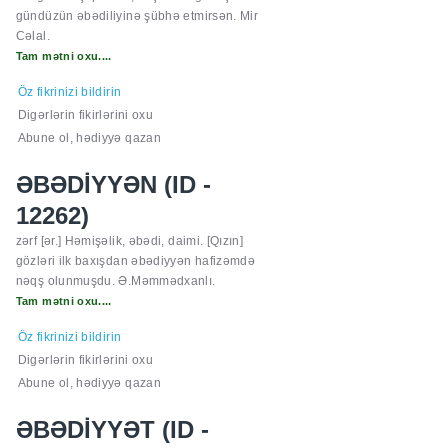
gündüzün əbədiliyinə şübhə etmirsən. Mir
Cəlal.
Tam mətni oxu....
Öz fikrinizi bildirin
Digərlərin fikirlərini oxu
Abune ol, hədiyyə qazan
ƏBƏDİYYƏN (ID -
12262)
zərf [ər.] Həmişəlik, əbədi, daimi. [Qızın]
gözləri ilk baxışdan əbədiyyən hafizəmdə
nəqş olunmuşdu. Ə.Məmmədxanlı.
Tam mətni oxu....
Öz fikrinizi bildirin
Digərlərin fikirlərini oxu
Abune ol, hədiyyə qazan
ƏBƏDİYYƏT (ID -