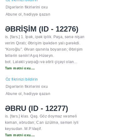
Öz fikrinizi bildirin
Digərlərin fikirlərini oxu
Abune ol, hədiyyə qazan
ƏBRİŞİM (ID - 12276)
is. [fars.] 1. İpək, ipək iplik. Paşa, sənə nişan
verim Qıratı; Əbrişim ipəkdən yalı gərəkdi.
“Koroğlu”. Əlvan qanınla boyansın; Əbrişim
tellərin sənin! Aşıq Hüseyn.
bot. Lələkli yarpağı və ətirli çiçəyi olan...
Tam mətni oxu....
Öz fikrinizi bildirin
Digərlərin fikirlərini oxu
Abune ol, hədiyyə qazan
ƏBRU (ID - 12277)
is. [fars.] klas. Qaş. Göz doymaz vəsməli
kəman, əbrudan; Can üzülmə, səmən iyli
keysudan. M.P.Vaqif.
Tam mətni oxu....