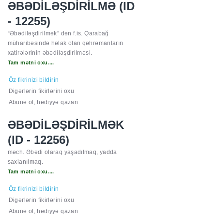
ƏBƏDİLƏŞDİRİLMƏ (ID
- 12255)
“Əbədiləşdirilmək” dən f.is. Qarabağ
müharibəsində həlak olan qəhrəmanların
xatirələrinin əbədiləşdirilməsi.
Tam mətni oxu....
Öz fikrinizi bildirin
Digərlərin fikirlərini oxu
Abune ol, hədiyyə qazan
ƏBƏDİLƏŞDİRİLMƏK
(ID - 12256)
məch. Əbədi olaraq yaşadılmaq, yadda
saxlanılmaq.
Tam mətni oxu....
Öz fikrinizi bildirin
Digərlərin fikirlərini oxu
Abune ol, hədiyyə qazan