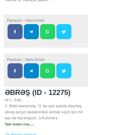
Abune ol, hədiyyə qazan
Paylaşın - Hamı bilsin
Paylaşın - Hamı bilsin
ƏBRƏŞ (ID - 12275)
sif 1. Xallı.
2. Əldə bəslənmiş. O, bu gün palıda düşmüş
əbrəş qoçun kababından yemək üçün ayrı bir
səy ilə hazırlaşırdı. S.Rəhimov.
Tam mətni oxu....