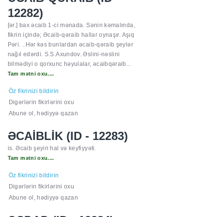
12282)
[ər.] bax əcaib 1-ci mənada. Sənin kəmalında,
fikrin içində; Əcaib-qəraib hallar oynaşır. Aşıq
Pəri. ..Hər kəs bunlardan əcaib-qəraib şeylər
nağıl edərdi. S.S.Axundov. Əslini-nəslini
bilmədiyi o qorxunc həyulalar, əcaibqəraib...
Tam mətni oxu....
Öz fikrinizi bildirin
Digərlərin fikirlərini oxu
Abune ol, hədiyyə qazan
ƏCAİBLİK (ID - 12283)
is. Əcaib şeyin hal və keyfiyyəti.
Tam mətni oxu....
Öz fikrinizi bildirin
Digərlərin fikirlərini oxu
Abune ol, hədiyyə qazan