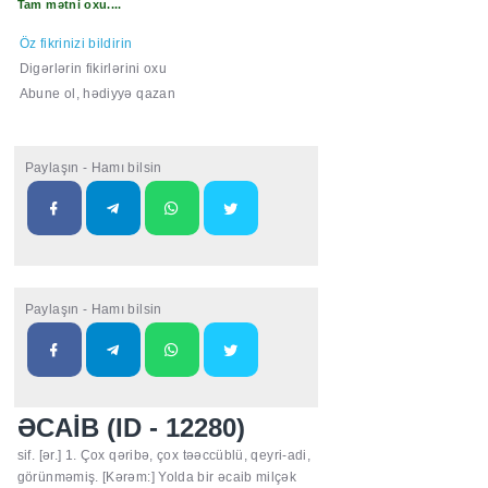
Tam mətni oxu....
Öz fikrinizi bildirin
Digərlərin fikirlərini oxu
Abune ol, hədiyyə qazan
Paylaşın - Hamı bilsin
Paylaşın - Hamı bilsin
ƏCAİB (ID - 12280)
sif. [ər.] 1. Çox qəribə, çox təəccüblü, qeyri-adi,
görünməmiş. [Kərəm:] Yolda bir əcaib milçək