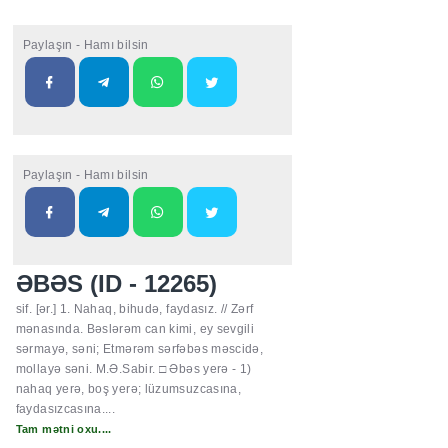
Paylaşın - Hamı bilsin
Paylaşın - Hamı bilsin
ƏBƏS (ID - 12265)
sif. [ər.] 1. Nahaq, bihudə, faydasız. // Zərf
mənasında. Bəslərəm can kimi, ey sevgili
sərmayə, səni; Etmərəm sərfəbəs məscidə,
mollayə səni. M.Ə.Sabir. □ Əbəs yerə - 1)
nahaq yerə, boş yerə; lüzumsuzcasına,
faydasızcasına....
Tam mətni oxu....