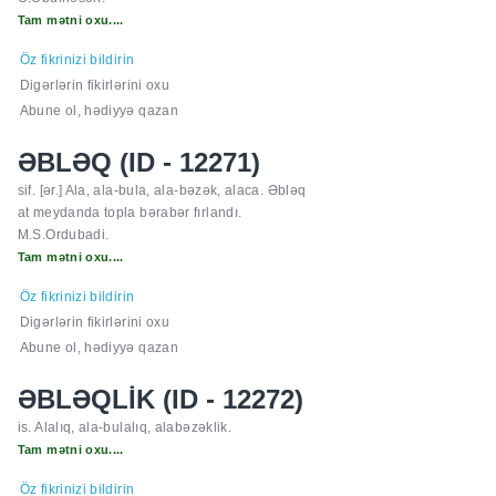
Tam mətni oxu....
Öz fikrinizi bildirin
Digərlərin fikirlərini oxu
Abune ol, hədiyyə qazan
ƏBLƏQ (ID - 12271)
sif. [ər.] Ala, ala-bula, ala-bəzək, alaca. Əbləq
at meydanda topla bərabər fırlandı.
M.S.Ordubadi.
Tam mətni oxu....
Öz fikrinizi bildirin
Digərlərin fikirlərini oxu
Abune ol, hədiyyə qazan
ƏBLƏQLİK (ID - 12272)
is. Alalıq, ala-bulalıq, alabəzəklik.
Tam mətni oxu....
Öz fikrinizi bildirin