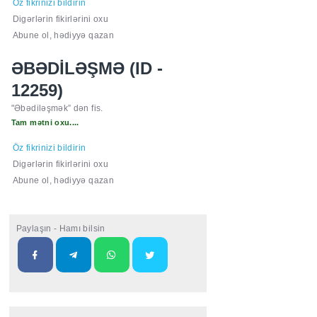
Öz fikrinizi bildirin
Digərlərin fikirlərini oxu
Abune ol, hədiyyə qazan
ƏBƏDİLƏŞMƏ (ID -
12259)
"Əbədiləşmək” dən fis.
Tam mətni oxu....
Öz fikrinizi bildirin
Digərlərin fikirlərini oxu
Abune ol, hədiyyə qazan
Paylaşın - Hamı bilsin