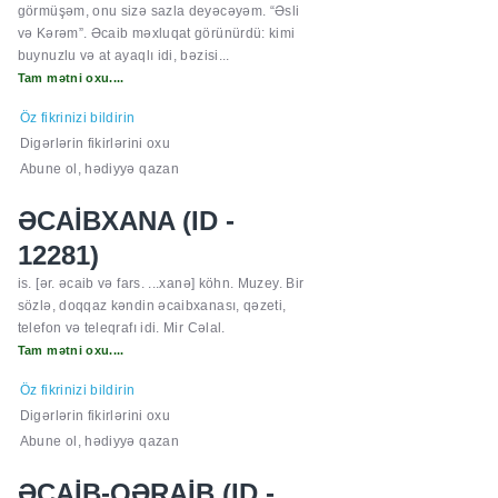
görmüşəm, onu sizə sazla deyəcəyəm. “Əsli
və Kərəm”. Əcaib məxluqat görünürdü: kimi
buynuzlu və at ayaqlı idi, bəzisi...
Tam mətni oxu....
Öz fikrinizi bildirin
Digərlərin fikirlərini oxu
Abune ol, hədiyyə qazan
ƏCAİBXANA (ID -
12281)
is. [ər. əcaib və fars. ...xanə] köhn. Muzey. Bir
sözlə, doqqaz kəndin əcaibxanası, qəzeti,
telefon və teleqrafı idi. Mir Cəlal.
Tam mətni oxu....
Öz fikrinizi bildirin
Digərlərin fikirlərini oxu
Abune ol, hədiyyə qazan
ƏCAİB-QƏRAİB (ID -