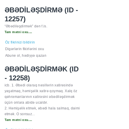
ƏBƏDİLƏŞDİRMƏ (ID -
12257)
“Əbədiləşdirmək” dən f.is.
Tam mətni oxu....
Öz fikrinizi bildirin
Digərlərin fikirlərini oxu
Abune ol, hədiyyə qazan
ƏBƏDİLƏŞDİRMƏK (ID
- 12258)
icb. 1. Əbədi olaraq nəsillərin xatirəsində
yaşatmaq, həmişəlik xatirə qoymaq. Xalq öz
qəhrəmanlarının xatirəsini əbədiləşdirmək
üçün onlara abidə ucaldır.
2. Həmişəlik etmək, əbədi hala salmaq, daimi
etmək. O sonsuz...
Tam mətni oxu....