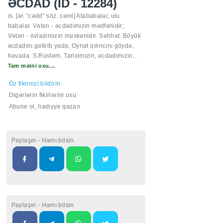
ƏCDAD (ID - 12284)
is. [ər. “cədd” söz. cəmi] Atababalar, ulu
babalar. Vətən - əcdadımızın mədfənidir;
Vətən - övladımızın məskənidir. Səhhət. Böyük
əcdadını gətirib yada; Oynat qılıncını göydə,
havada. S.Rüstəm. Tariximizin, əcdadımızın...
Tam mətni oxu....
Öz fikrinizi bildirin
Digərlərin fikirlərini oxu
Abune ol, hədiyyə qazan
Paylaşın - Hamı bilsin
Paylaşın - Hamı bilsin