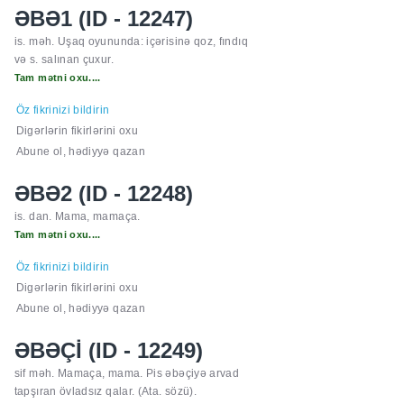
ƏBƏ1 (ID - 12247)
is. məh. Uşaq oyununda: içərisinə qoz, fındıq
və s. salınan çuxur.
Tam mətni oxu....
Öz fikrinizi bildirin
Digərlərin fikirlərini oxu
Abune ol, hədiyyə qazan
ƏBƏ2 (ID - 12248)
is. dan. Mama, mamaça.
Tam mətni oxu....
Öz fikrinizi bildirin
Digərlərin fikirlərini oxu
Abune ol, hədiyyə qazan
ƏBƏÇİ (ID - 12249)
sif məh. Mamaça, mama. Pis əbəçiyə arvad
tapşıran övladsız qalar. (Ata. sözü).