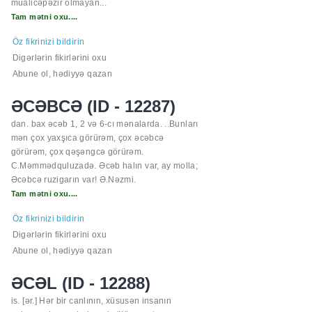
müalicəpəzir olmayan...
Tam mətni oxu....
Öz fikrinizi bildirin
Digərlərin fikirlərini oxu
Abune ol, hədiyyə qazan
ƏCƏBCƏ (ID - 12287)
dan. bax əcəb 1, 2 və 6-cı mənalarda. ..Bunları
mən çox yaxşıca görürəm, çox əcəbcə
görürəm, çox qəşəngcə görürəm.
C.Məmmədquluzadə. Əcəb halın var, ay molla;
Əcəbcə ruzigarın var! Ə.Nəzmi.
Tam mətni oxu....
Öz fikrinizi bildirin
Digərlərin fikirlərini oxu
Abune ol, hədiyyə qazan
ƏCƏL (ID - 12288)
is. [ər.] Hər bir canlının, xüsusən insanın