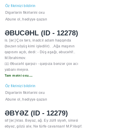
Öz fikrinizi bildirin
Digərlərin fikirlərini oxu
Abune ol, hədiyyə qazan
ƏBUCƏHL (ID - 12278)
is. [ər.] Çox tərs, inadcıl adam haqqında
(bəzən söyüş kimi işlədilir). ..Ağa maşının
qapısını açdı, dedi: - Düş aşağı, əbucəhl!..
M.İbrahimov.
□□ Əbucəhl qarpızı - qarpıza bənzər çox acı
yabanı meyvə.
Tam mətni oxu....
Öz fikrinizi bildirin
Digərlərin fikirlərini oxu
Abune ol, hədiyyə qazan
ƏBYƏZ (ID - 12279)
sif [ər.] klas. Bəyaz, ağ. Ey zülfi siyəh, sinəsi
əbyəz, gözü alə; Nə türfə cavansan! M.P.Vaqif.