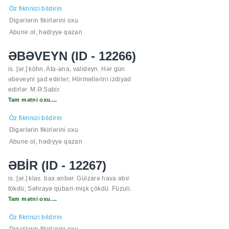
Öz fikrinizi bildirin
Digərlərin fikirlərini oxu
Abune ol, hədiyyə qazan
ƏBƏVEYN (ID - 12266)
is. [ər.] köhn. Ata-ana, valideyn. Hər gün
əbəveyni şad edirlər; Hörmətlərini izdiyad
edirlər. M.Ə.Sabir.
Tam mətni oxu....
Öz fikrinizi bildirin
Digərlərin fikirlərini oxu
Abune ol, hədiyyə qazan
ƏBİR (ID - 12267)
is. [ər.] klas. bax ənbər. Gülzarə hava əbir
tökdü; Səhrayə qübari-mişk çökdü. Füzuli.
Tam mətni oxu....
Öz fikrinizi bildirin