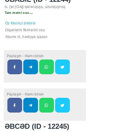
is. [ər.] Dağ qaranquşu, uzunquyruq.
Tam mətni oxu....
Öz fikrinizi bildirin
Digərlərin fikirlərini oxu
Abune ol, hədiyyə qazan
Paylaşın - Hamı bilsin
Paylaşın - Hamı bilsin
ƏBCƏD (ID - 12245)