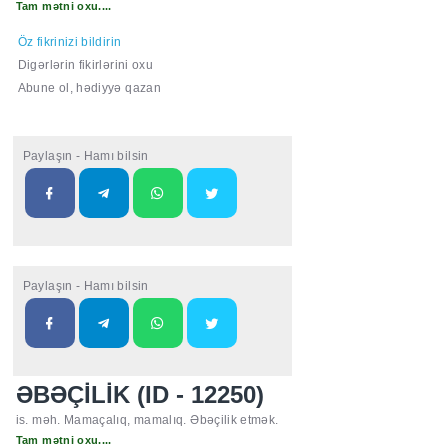
Tam mətni oxu....
Öz fikrinizi bildirin
Digərlərin fikirlərini oxu
Abune ol, hədiyyə qazan
Paylaşın - Hamı bilsin
Paylaşın - Hamı bilsin
ƏBƏÇİLİK (ID - 12250)
is. məh. Mamaçalıq, mamalıq. Əbəçilik etmək.
Tam mətni oxu....