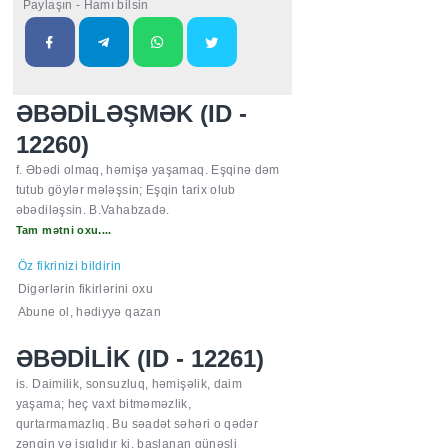
Paylaşın - Hamı bilsin
ƏBƏDİLƏŞMƏK (ID -
12260)
f. Əbədi olmaq, həmişə yaşamaq. Eşqinə dəm
tutub göylər mələşsin; Eşqin tarix olub
əbədiləşsin. B.Vahabzadə.
Tam mətni oxu....
Öz fikrinizi bildirin
Digərlərin fikirlərini oxu
Abune ol, hədiyyə qazan
ƏBƏDİLİK (ID - 12261)
is. Daimilik, sonsuzluq, həmişəlik, daim
yaşama; heç vaxt bitməməzlik,
qurtarmamazlıq. Bu səadət səhəri o qədər
zəngin və işıqlıdır ki, başlanan günəşli