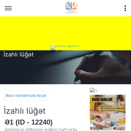
İzahlı lüğət
Əsas mündəricata keçid
İzahlı lüğət
Ə1 (ID - 12240)
https://wa.me/994552244
Azərbaycan əlifbasının yeddinci hərfi və bu