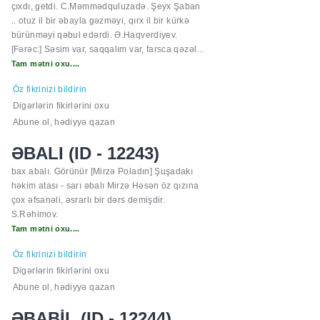
çıxdı, getdi. C.Məmmədquluzadə. Şeyx Şaban
.. otuz il bir əbayla gəzməyi, qırx il bir kürkə
bürünməyi qəbul edərdi. Ə.Haqverdiyev.
[Fərəc:] Səsim var, saqqalım var, farsca qəzəl...
Tam mətni oxu....
Öz fikrinizi bildirin
Digərlərin fikirlərini oxu
Abune ol, hədiyyə qazan
ƏBALI (ID - 12243)
bax abalı. Görünür [Mirzə Poladın] Şuşadakı
həkim atası - sarı əbalı Mirzə Həsən öz qızına
çox əfsanəli, əsrarlı bir dərs demişdir.
S.Rəhimov.
Tam mətni oxu....
Öz fikrinizi bildirin
Digərlərin fikirlərini oxu
Abune ol, hədiyyə qazan
ƏBABİL (ID - 12244)