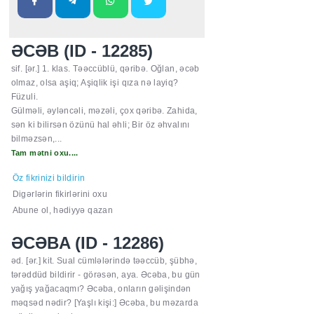
ƏCƏB (ID - 12285)
sif. [ər.] 1. klas. Təəccüblü, qəribə. Oğlan, əcəb
olmaz, olsa aşiq; Aşiqlik işi qıza nə layiq?
Füzuli.
Gülməli, əyləncəli, məzəli, çox qəribə. Zahida,
sən ki bilirsən özünü hal əhli; Bir öz əhvalını
bilməzsən,...
Tam mətni oxu....
Öz fikrinizi bildirin
Digərlərin fikirlərini oxu
Abune ol, hədiyyə qazan
ƏCƏBA (ID - 12286)
əd. [ər.] kit. Sual cümlələrində təəccüb, şübhə,
tərəddüd bildirir - görəsən, aya. Əcəba, bu gün
yağış yağacaqmı? Əcəba, onların gəlişindən
məqsəd nədir? [Yaşlı kişi:] Əcəba, bu məzarda