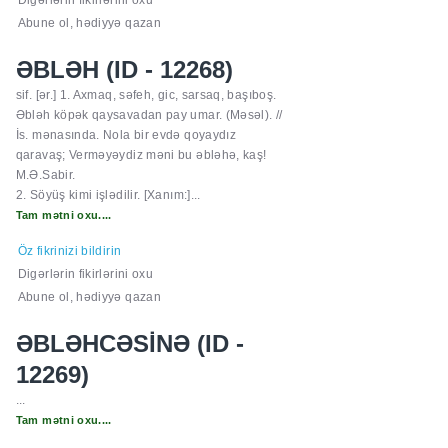
Digərlərin fikirlərini oxu
Abune ol, hədiyyə qazan
ƏBLƏH (ID - 12268)
sif. [ər.] 1. Axmaq, səfeh, gic, sarsaq, başıboş.
Əbləh köpək qaysavadan pay umar. (Məsəl). //
İs. mənasında. Nola bir evdə qoyaydız
qaravaş; Verməyəydiz məni bu əbləhə, kaş!
M.Ə.Sabir.
2. Söyüş kimi işlədilir. [Xanım:]...
Tam mətni oxu....
Öz fikrinizi bildirin
Digərlərin fikirlərini oxu
Abune ol, hədiyyə qazan
ƏBLƏHCƏSİNƏ (ID -
12269)
...
Tam mətni oxu....