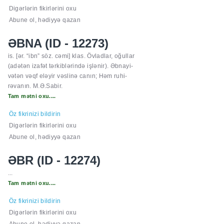
Digərlərin fikirlərini oxu
Abune ol, hədiyyə qazan
ƏBNA (ID - 12273)
is. [ər. “ibn” söz. cəmi] klas. Övladlar, oğullar
(adətən izafət tərkiblərində işlənir). Əbnayi-
vətən vəqf eləyir vəslinə canın; Həm ruhi-
rəvanın. M.Ə.Sabir.
Tam mətni oxu....
Öz fikrinizi bildirin
Digərlərin fikirlərini oxu
Abune ol, hədiyyə qazan
ƏBR (ID - 12274)
...
Tam mətni oxu....
Öz fikrinizi bildirin
Digərlərin fikirlərini oxu