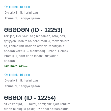
Öz fikrinizi bildirin
Digərlərin fikirlərini oxu
Abune ol, hədiyyə qazan
ƏBƏDƏN (ID - 12253)
zərf [ər.] Heç vaxt, heç bir zaman, əsla, qəti,
qətiyyən. Mənim nə borcumdu ki, məvacibiniz
az, zəhmətiniz həddən artıq və rahətliyiniz
əbədən yoxdur. C.Məmmədquluzadə. Demək
istəmiş ki, səbr edən insan; Dünyadan
əbədən...
Tam mətni oxu....
Öz fikrinizi bildirin
Digərlərin fikirlərini oxu
Abune ol, hədiyyə qazan
ƏBƏDİ (ID - 12254)
sif və zərf [ər.] 1. Daimi, həmişəlik. Şair könlüm
rübabını eşq ilə çaldı; Biz əbədi qardaş olduq: