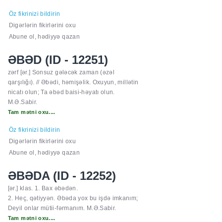
Öz fikrinizi bildirin
Digərlərin fikirlərini oxu
Abune ol, hədiyyə qazan
ƏBƏD (ID - 12251)
zərf [ər.] Sonsuz gələcək zaman (əzəl
qarşılığı). // Əbədi, həmişəlik. Oxuyun, millətin
nicatı olun; Ta əbəd baisi-həyatı olun.
M.Ə.Sabir.
Tam mətni oxu....
Öz fikrinizi bildirin
Digərlərin fikirlərini oxu
Abune ol, hədiyyə qazan
ƏBƏDA (ID - 12252)
[ər.] klas. 1. Bax əbədən.
2. Heç, qətiyyən. Əbəda yox bu işdə imkanım;
Deyil onlar mütii-fərmanım. M.Ə.Sabir.
Tam mətni oxu....