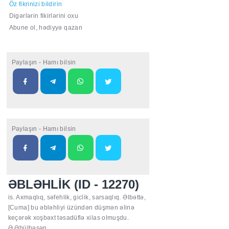
Öz fikrinizi bildirin
Digərlərin fikirlərini oxu
Abune ol, hədiyyə qazan
Paylaşın - Hamı bilsin
Paylaşın - Hamı bilsin
ƏBLƏHLİK (ID - 12270)
is. Axmaqlıq, səfehlik, giclik, sarsaqlıq. Əlbəttə,
[Cuma] bu əbləhliyi üzündən düşmən əlinə
keçərək xoşbəxt təsadüflə xilas olmuşdu.
Ə.Əbülhəsən.