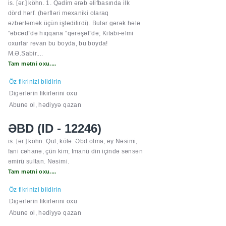
is. [ər.] köhn. 1. Qədim ərəb əlifbasında ilk
dörd hərf. (hərfləri mexaniki olaraq
əzbərləmək üçün işlədilirdi). Bular gərək hələ
“əbcəd”də hıqqana “qərəşət”də; Kitabi-elmi
oxurlar rəvan bu boyda, bu boyda!
M.Ə.Sabir....
Tam mətni oxu....
Öz fikrinizi bildirin
Digərlərin fikirlərini oxu
Abune ol, hədiyyə qazan
ƏBD (ID - 12246)
is. [ər.] köhn. Qul, kölə. Əbd olma, ey Nəsimi,
fani cəhanə, çün kim; Imanü din içində sənsən
əmirü sultan. Nəsimi.
Tam mətni oxu....
Öz fikrinizi bildirin
Digərlərin fikirlərini oxu
Abune ol, hədiyyə qazan