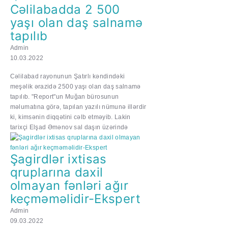
Cəlilabadda 2 500
yaşı olan daş salnamə
tapılıb
Admin
10.03.2022
Cəlilabad rayonunun Şatırlı kəndindəki
meşəlik ərazidə 2500 yaşı olan daş salnamə
tapılıb. "Report"un Muğan bürosunun
məlumatına görə, tapılan yazılı nümunə illərdir
ki, kimsənin diqqətini cəlb etməyib. Lakin
tarixçi Elşad Əmənov sal daşın üzərində
Şagirdlər ixtisas
qruplarına daxil
olmayan fənləri ağır
keçməməlidir-Ekspert
Admin
09.03.2022