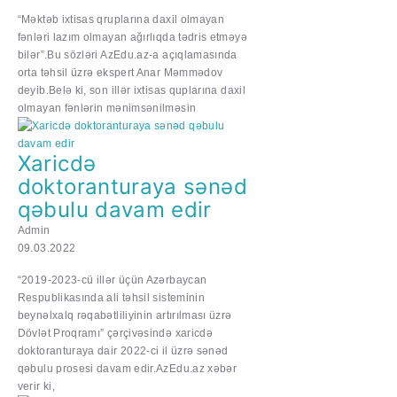
“Məktəb ixtisas qruplarına daxil olmayan
fənləri lazım olmayan ağırlıqda tədris etməyə
bilər”.Bu sözləri AzEdu.az-a açıqlamasında
orta təhsil üzrə ekspert Anar Məmmədov
deyib.Belə ki, son illər ixtisas quplarına daxil
olmayan fənlərin mənimsənilməsin
Xaricdə
doktoranturaya sənəd
qəbulu davam edir
Admin
09.03.2022
“2019-2023-cü illər üçün Azərbaycan
Respublikasında ali təhsil sisteminin
beynəlxalq rəqabətliliyinin artırılması üzrə
Dövlət Proqramı” çərçivəsində xaricdə
doktoranturaya dair 2022-ci il üzrə sənəd
qəbulu prosesi davam edir.AzEdu.az xəbər
verir ki,