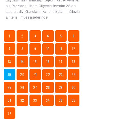
qaydası hazırlanacaq."Report" xəbər verir ki,
bu, Prezident İlham Əliyevin fevralın 28-də
təsdiqlədiyi Gənclərin xarici ölkələrin nüfuzlu
ali təhsil müəssisələrində
1
2
3
4
5
6
7
8
9
10
11
12
13
14
15
16
17
18
19
20
21
22
23
24
25
26
27
28
29
30
31
32
33
34
35
36
37