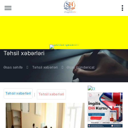
Təhsil xəbərləri
Əsas səhifə
Təhsil xəbərləri
Əsas mündəricat
Təhsil xəbərləri
|
Təhsil xəbərləri
https://wa.me/994552244