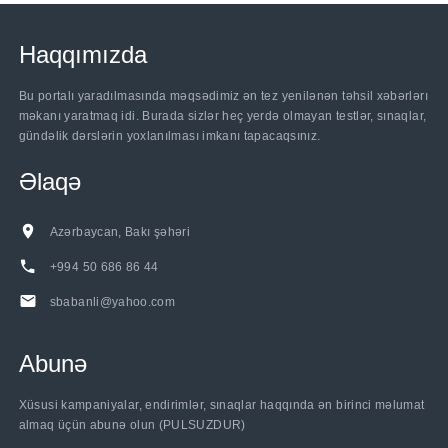
Haqqımızda
Bu portalı yaradılmasında məqsədimiz ən tez yenilənən təhsil xəbərlərı
məkanı yaratmaq idi. Burada sizlər heç yerdə olmayan testlər, sınaqlar,
gündəlik dərslərin yoxlanılması imkanı tapacaqsınız.
Əlaqə
Azərbaycan, Bakı şəhəri
+994 50 686 86 44
sbabanli@yahoo.com
Abunə
Xüsusi kampaniyalar, endirimlər, sınaqlar haqqında ən birinci məlumat
almaq üçün abunə olun (PULSUZDUR)