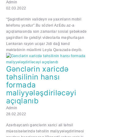
Admin
02.03.2022
“Şagirdlərimin valideyn və yaxınların mobil
telefonu yoxdur”.Bu sözləri AzEdu.az-a
açıqlamasında son zamanlar sosial şəbəkədə
şagirdləri ilə çəkdiyi videolarla məşhurlaşan
Lənkəran rayon ucqar Jidi dağ kənd
məktəbinin müəllimi Leyla Qarazadə deyib.
Gənclərin xaricdə
təhsilinin hansı
formada
maliyyələşdiriləcəyi
açıqlanıb
Admin
28.02.2022
Azərbaycanlı gənclərin xarici ali təhsil
müəssisələrində təhsilin maliyyələşdirilməsi