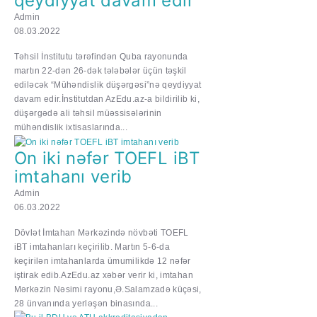
qeydiyyat davam edir
Admin
08.03.2022
Təhsil İnstitutu tərəfindən Quba rayonunda
martın 22-dən 26-dək tələbələr üçün təşkil
ediləcək “Mühəndislik düşərgəsi”nə qeydiyyat
davam edir.İnstitutdan AzEdu.az-a bildirilib ki,
düşərgədə ali təhsil müəssisələrinin
mühəndislik ixtisaslarında...
On iki nəfər TOEFL iBT
imtahanı verib
Admin
06.03.2022
Dövlət İmtahan Mərkəzində növbəti TOEFL
iBT imtahanları keçirilib. Martın 5-6-da
keçirilən imtahanlarda ümumilikdə 12 nəfər
iştirak edib.AzEdu.az xəbər verir ki, imtahan
Mərkəzin Nəsimi rayonu,Ə.Salamzadə küçəsi,
28 ünvanında yerləşən binasında...