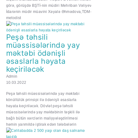
görə, görüşdə BŞTİ-nin müdiri Mehriban Vəliyeva,
İdarənin müdir müavini Xəyalə Əhmədova,TDM-in
metodist
Peşə təhsili
müəssisələrində yay
məktəbi ödənişli
əsaslarla həyata
keçiriləcək
Admin
10.03.2022
Peşə təhsili müəssisələrində yay məktəbi
könüllülük prinsipi ilə ödənişli əsaslarla
həyata keçiriləcək. Dövlət peşə təhsili
müəssisələrində yay məktəbinin təşkili ilə
bağlı bütün xərclərin maliyyələşdirilməsi
həmin yarımildə iştirak edən tələbələrin