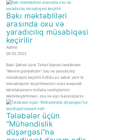
Bakı məktəbliləri
arasında oxu və
yaradıcılıq müsabiqəsi
keçirilir
Admin
08.03.2022
Bakı Şəhəri üzrə Təhsil İdarəsi tərəfindən
“Mənim gündəliyim” oxu və yaradıcılıq
müsabiqəsi keçirilir.AzEdu.az xəbər verir ki,
müsabiqənin keçirilməsinin əsas məqsədi
təhsilalanların mütaliə vərdişlərinin
təkmilləşdirilməsi, oxu və yazı bacarıqlarını
Tələbələr üçün
“Mühəndislik
düşərgəsi”nə