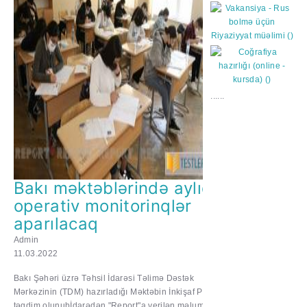
......
Bakı məktəblərində aylıq
operativ monitorinqlər
aparılacaq
Admin
11.03.2022
Bakı Şəhəri üzrə Təhsil İdarəsi Təlimə Dəstək
Mərkəzinin (TDM) hazırladığı Məktəbin İnkişaf Planı
təqdim olunubİdarədən "Report"a verilən məlumata