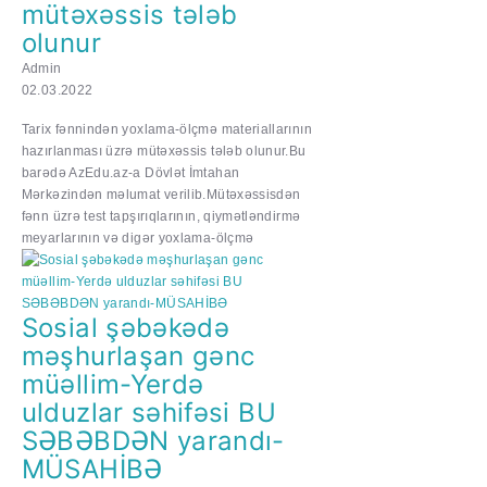
mütəxəssis tələb
olunur
Admin
02.03.2022
Tarix fənnindən yoxlama-ölçmə materiallarının
hazırlanması üzrə mütəxəssis tələb olunur.Bu
barədə AzEdu.az-a Dövlət İmtahan
Mərkəzindən məlumat verilib.Mütəxəssisdən
fənn üzrə test tapşırıqlarının, qiymətləndirmə
meyarlarının və digər yoxlama-ölçmə
Sosial şəbəkədə
məşhurlaşan gənc
müəllim-Yerdə
ulduzlar səhifəsi BU
SƏBƏBDƏN yarandı-
MÜSAHİBƏ