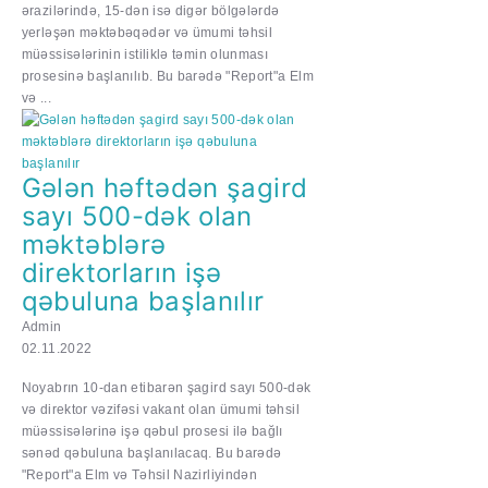
ərazilərində, 15-dən isə digər bölgələrdə
yerləşən məktəbəqədər və ümumi təhsil
müəssisələrinin istiliklə təmin olunması
prosesinə başlanılıb. Bu barədə "Report"a Elm
və ...
Gələn həftədən şagird
sayı 500-dək olan
məktəblərə
direktorların işə
qəbuluna başlanılır
Admin
02.11.2022
Noyabrın 10-dan etibarən şagird sayı 500-dək
və direktor vəzifəsi vakant olan ümumi təhsil
müəssisələrinə işə qəbul prosesi ilə bağlı
sənəd qəbuluna başlanılacaq. Bu barədə
"Report"a Elm və Təhsil Nazirliyindən