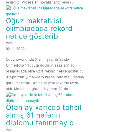
bildirilib. Proses 14 noyabr tarixinədək...
Oğuz məktəblisi
olimpiadada rekord
nəticə göstərib
Admin
02.11.2022
Oğuz rayonunda X sinif şagirdi Səidə
Əhmədova “Hüquqi dövlətin əsasları” adlı
olimpiadada ölkə üzrə rekord nəticə göstərib.
"Report"un Şimal-qərb bürosunun məlumatına
görə, məktəbli 106 balla yeni rekorda imza
atıb. Məlumata görə, oktyabrın 28-də ...
Ötən ay xaricdə təhsil
almış 61 nəfərin
diplomu tanınmayıb
Admin