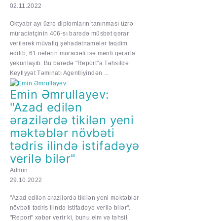
02.11.2022
Oktyabr ayı üzrə diplomların tanınması üzrə
müraciətçinin 406-sı barədə müsbət qərar
verilərək müvafiq şəhadətnamələr təqdim
edilib, 61 nəfərin müraciəti isə mənfi qərarla
yekunlaşıb. Bu barədə "Report"a Təhsildə
Keyfiyyət Təminatı Agentliyindən ...
Emin Əmrullayev:
"Azad edilən
ərazilərdə tikilən yeni
məktəblər növbəti
tədris ilində istifadəyə
verilə bilər"
Admin
29.10.2022
"Azad edilən ərazilərdə tikilən yeni məktəblər
növbəti tədris ilində istifadəyə verilə bilər".
"Report" xəbər verir ki, bunu elm və təhsil