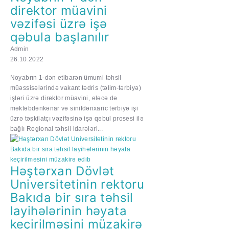
direktor müavini
vəzifəsi üzrə işə
qəbula başlanılır
Admin
26.10.2022
Noyabrın 1-dən etibarən ümumi təhsil
müəssisələrində vakant tədris (təlim-tərbiyə)
işləri üzrə direktor müavini, eləcə də
məktəbdənkənar və sinifdənxaric tərbiyə işi
üzrə təşkilatçı vəzifəsinə işə qəbul prosesi ilə
bağlı Regional təhsil idarələri...
Həştərxan Dövlət
Universitetinin rektoru
Bakıda bir sıra təhsil
layihələrinin həyata
keçirilməsini müzakirə