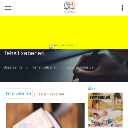
Təhsil xəbərləri
Əsas səhifə
Təhsil xəbərləri
Əsas mündəricat
Təhsil xəbərləri
|
Təhsil xəbərləri
https://wa.me/994552244