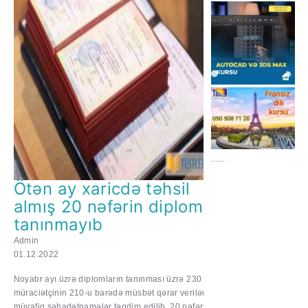
......
Ötən ay xaricdə təhsil
almış 20 nəfərin diplomu
tanınmayıb
Admin
01.12.2022
Noyabr ayı üzrə diplomların tanınması üzrə 230
müraciətçinin 210-u barədə müsbət qərar verilərək
müvafiq şəhadətnamələr təqdim edilib, 20 nəfərin