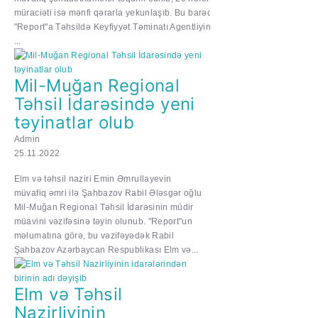
müraciəti isə mənfi qərarla yekunlaşıb. Bu barədə
"Report"a Təhsildə Keyfiyyət Təminatı Agentliyindən
...
Mil-Muğan Regional
Təhsil İdarəsində yeni
təyinatlar olub
Admin
25.11.2022
Elm və təhsil naziri Emin Əmrullayevin
müvafiq əmri ilə Şahbazov Rabil Ələsgər oğlu
Mil-Muğan Regional Təhsil İdarəsinin müdir
müavini vəzifəsinə təyin olunub. "Report"un
məlumatına görə, bu vəzifəyədək Rabil
Şahbazov Azərbaycan Respublikası Elm və...
​​​​​​Elm və Təhsil
Nazirliyinin