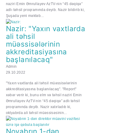
naziri Emin Əmrullayev AzTV-nin “45 dəqiqə”
adlı təhsil proqramında deyib. Nazir bildirib ki,
Şuşada yeni məktəb...
Nazir: "Yaxın vaxtlarda
ali təhsil
müəssisələrinin
akkreditasiyasına
başlanılacaq"
Admin
29.10.2022
"Yaxın vaxtlarda ali təhsil müəssisələrinin
akkreditasiyasına başlanılacaq". "Report"
xəbər verir ki, bunu elm və təhsil naziri Emin
Əmrullayev AzTV-nin “45 dəqiqə” adlı təhsil
proqramında deyib. Nazir xatırladıb ki,
oktyabrda ali təhsil müəssisəsinin...
Noyabrın 1-dən