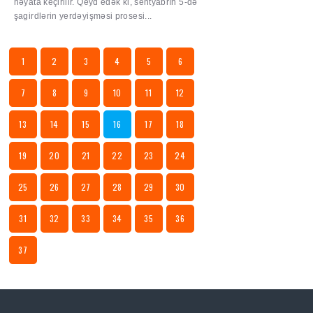
həyata keçirilir. Qeyd edək ki, sentyabrın 5-də
şagirdlərin yerdəyişməsi prosesi...
1
2
3
4
5
6
7
8
9
10
11
12
13
14
15
16
17
18
19
20
21
22
23
24
25
26
27
28
29
30
31
32
33
34
35
36
37