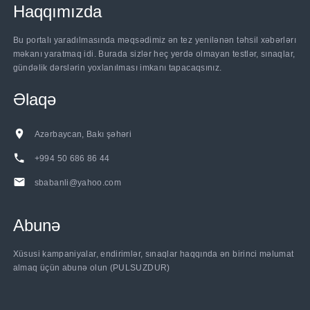
Haqqımızda
Bu portalı yaradılmasında məqsədimiz ən tez yenilənən təhsil xəbərlərı
məkanı yaratmaq idi. Burada sizlər heç yerdə olmayan testlər, sınaqlar,
gündəlik dərslərin yoxlanılması imkanı tapacaqsınız.
Əlaqə
Azərbaycan, Bakı şəhəri
+994 50 686 86 44
sbabanli@yahoo.com
Abunə
Xüsusi kampaniyalar, endirimlər, sınaqlar haqqında ən birinci məlumat
almaq üçün abunə olun (PULSUZDUR)