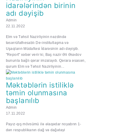
idarələrindən birinin
adı dəyişib
Admin
22.11.2022
​​​​​​Elm və Təhsil Nazirliyinin nəzdində
təsərrüfathesablı De-institutlaşma və
Uşaqların Müdafiəsi İdarəsinin adı dəyişib.
"Report" xəbər verir ki, Baş nazir Əli Əsədov
bununla bağlı qərar imzalayıb. Qərara əsasən,
qurum Elm və Təhsil Nazirliyinin...
Məktəblərin istiliklə
təmin olunmasına
başlanılıb
Admin
17.11.2022
Payız-qış mövsümü ilə əlaqədar noyabrın 1-
dən respublikanın dağ və dağətəyi