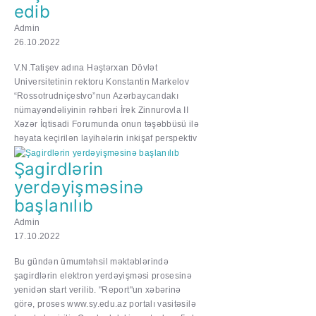
edib
Admin
26.10.2022
V.N.Tatişev adına Həştərxan Dövlət
Universitetinin rektoru Konstantin Markelov
“Rossotrudniçestvo”nun Azərbaycandakı
nümayəndəliyinin rəhbəri İrek Zinnurovla II
Xəzər İqtisadi Forumunda onun təşəbbüsü ilə
həyata keçirilən layihələrin inkişaf perspektiv
Şagirdlərin
yerdəyişməsinə
başlanılıb
Admin
17.10.2022
Bu gündən ümumtəhsil məktəblərində
şagirdlərin elektron yerdəyişməsi prosesinə
yenidən start verilib. "Report"un xəbərinə
görə, proses www.sy.edu.az portalı vasitəsilə