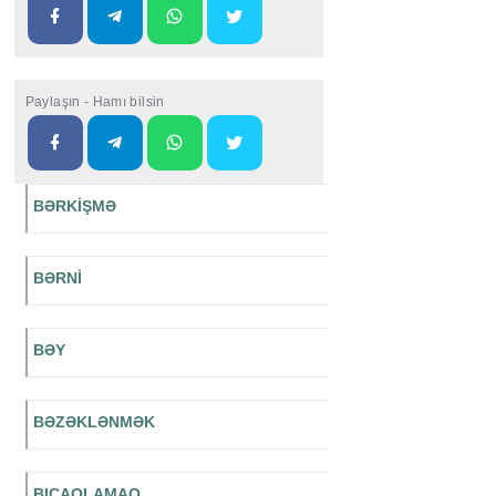
Paylaşın - Hamı bilsin
BƏRKİŞMƏ
BƏRNİ
BƏY
BƏZƏKLƏNMƏK
BIÇAQLAMAQ