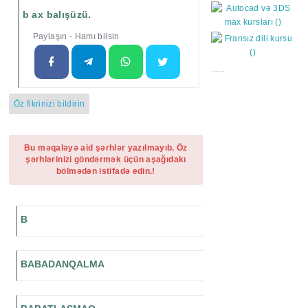
b ax balışüzü.
Paylaşın - Hamı bilsin
......
Öz fikrinizi bildirin
Bu məqaləyə aid şərhlər yazılmayıb. Öz
şərhlərinizi göndərmək üçün aşağıdakı
bölmədən istifadə edin.!
B
BABADANQALMA