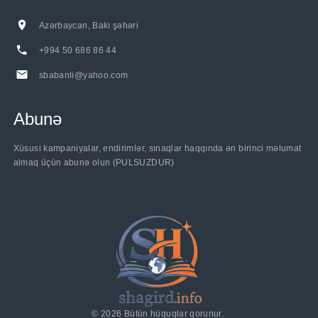
Azərbaycan, Bakı şəhəri
+994 50 686 86 44
sbabanli@yahoo.com
Abunə
Xüsusi kampaniyalar, endirimlər, sınaqlar haqqında ən birinci məlumat
almaq üçün abunə olun (PULSUZDUR)
©
2026
Bütün hüquqlar qorunur.