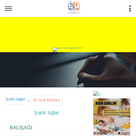
İzahlı lüğət
|
'B' hərfi bölməsi
İzahlı lüğət
https://wa.me/994552244
BALIŞAĞI