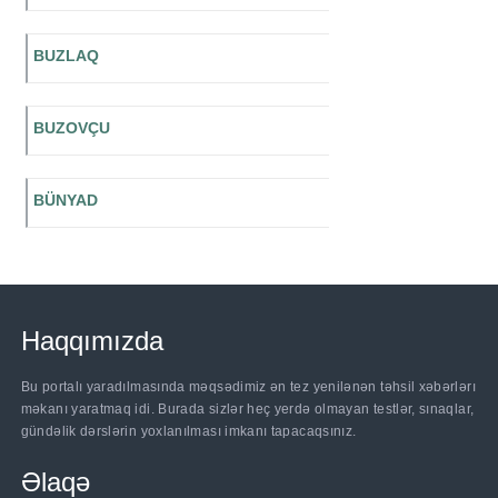
BUZLAQ
BUZOVÇU
BÜNYAD
Haqqımızda
Bu portalı yaradılmasında məqsədimiz ən tez yenilənən təhsil xəbərlərı
məkanı yaratmaq idi. Burada sizlər heç yerdə olmayan testlər, sınaqlar,
gündəlik dərslərin yoxlanılması imkanı tapacaqsınız.
Əlaqə