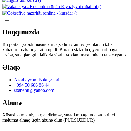
......
https://wa.me/994552244433
Haqqımızda
Bu portalı yaradılmasında məqsədimiz ən tez yenilənən təhsil
xəbərlərı məkanı yaratmaq idi. Burada sizlər heç yerdə olmayan
testlər, sınaqlar, gündəlik dərslərin yoxlanılması imkanı tapacaqsınız.
Əlaqə
Azərbaycan, Bakı şəhəri
+994 50 686 86 44
sbabanli@yahoo.com
Abunə
Xüsusi kampaniyalar, endirimlər, sınaqlar haqqında ən birinci
məlumat almaq üçün abunə olun (PULSUZDUR)