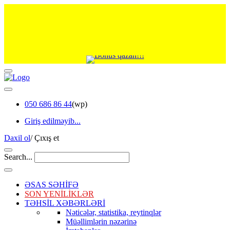
050 686 86 44
(wp)
Giriş edilməyib...
Daxil ol
/
Çıxış et
Search...
ƏSAS SƏHİFƏ
SON YENİLİKLƏR
TƏHSİL XƏBƏRLƏRİ
Nəticələr, statistika, reytinqlər
Müəllimlərin nəzərinə