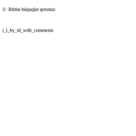
©
Bütün hüquqlar qorunur.
i_l_by_id_with_comments