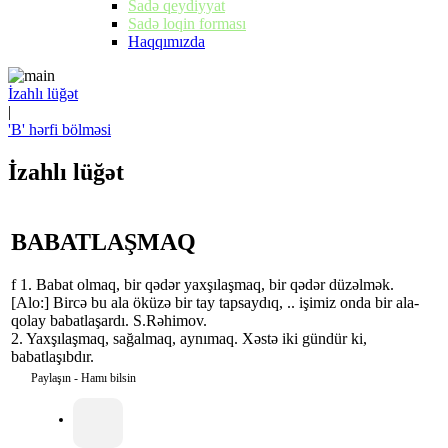
Sadə qeydiyyat
Sadə loqin forması
Haqqımızda
İzahlı lüğət
|
'B' hərfi bölməsi
İzahlı lüğət
BABATLAŞMAQ
f 1. Babat olmaq, bir qədər yaxşılaşmaq, bir qədər düzəlmək.
[Alo:] Bircə bu ala öküzə bir tay tapsaydıq, .. işimiz onda bir ala-
qolay babatlaşardı. S.Rəhimov.
2. Yaxşılaşmaq, sağalmaq, aynımaq. Xəstə iki gündür ki,
babatlaşıbdır.
Paylaşın - Hamı bilsin