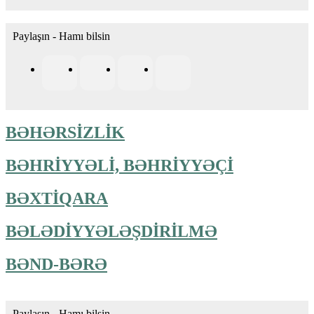
Paylaşın - Hamı bilsin
BƏHƏRSİZLİK
BƏHRİYYƏLİ, BƏHRİYYƏÇİ
BƏXTİQARA
BƏLƏDİYYƏLƏŞDİRİLMƏ
BƏND-BƏRƏ
Paylaşın - Hamı bilsin