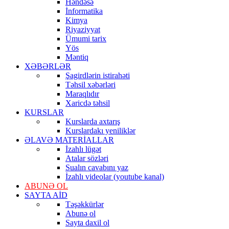
Həndəsə
İnformatika
Kimya
Riyaziyyat
Ümumi tarix
Yös
Məntiq
XƏBƏRLƏR
Şagirdlərin istirahəti
Təhsil xəbərləri
Maraqlıdır
Xaricdə təhsil
KURSLAR
Kurslarda axtarış
Kurslardakı yeniliklər
ƏLAVƏ MATERİALLAR
İzahlı lügət
Atalar sözləri
Sualın cavabını yaz
İzahlı videolar (youtube kanal)
ABUNƏ OL
SAYTA AİD
Təşəkkürlər
Abunə ol
Sayta daxil ol