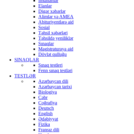
İmtahanlar
Elanlar
Digər xəbərlər
Alimlər və AMEA
Abituriyentlərə aid
Sosial
Təhsil xəbərləri
Təhsildə yeniliklər
Sınaqlar
Magistraturaya aid
Dövlət qulluğu
SINAQLAR
Sınaq testleri
Fenn sınaq testləri
TESTLƏR
Azərbaycan dili
Azərbaycan tarixi
Biologiya
Cəbr
Coğrafiya
Deutsch
English
Ədəbiyyat
Fizika
Fransız dili