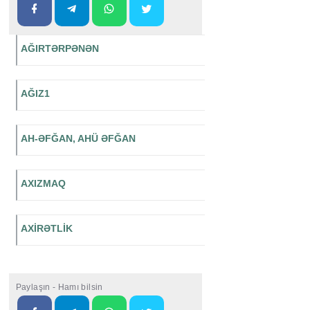
AĞIRTƏRPƏNƏN
AĞIZ1
AH-ƏFĞAN, AHÜ ƏFĞAN
AXIZMAQ
AXİRƏTLİK
Paylaşın - Hamı bilsin