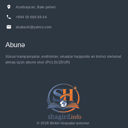
Azərbaycan, Bakı şəhəri
+994 50 686 86 44
sbabanli@yahoo.com
Abunə
Xüsusi kampaniyalar, endirimlər, sınaqlar haqqında ən birinci məlumat
almaq üçün abunə olun (PULSUZDUR)
©
2026
Bütün hüquqlar qorunur.