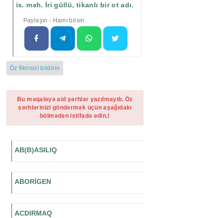
is. məh. İri güllü, tikanlı bir ot adı.
Paylaşın - Hamı bilsin
Öz fikrinizi bildirin
Bu məqaləyə aid şərhlər yazılmayıb. Öz
şərhlərinizi göndərmək üçün aşağıdakı
bölmədən istifadə edin.!
AB(B)ASILIQ
ABORİGEN
ACDIRMAQ