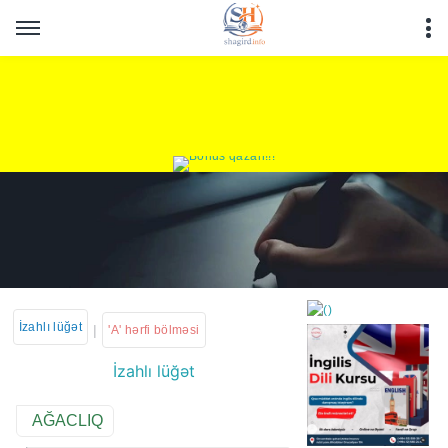
İzahlı lüğət
|
'A' hərfi bölməsi
İzahlı lüğət
https://wa.me/994552244
AĞACLIQ