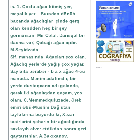
is. 1. Çoxlu ağac bitmiş yer,
meşəlik yer. ..Buradan dönüb
baxanda ağaclıqlar içində qərq
olan kənddən heç bir şey
görmürsən. Mir Cəlal. Darısqal bir
daxma var; Qabağı ağaclıqdır.
M.Seyidzadə.
Sif. mənasında. Ağacları çox olan.
Ağaclıq yerlərdə yağış çox yağar.
......
Saylarla bərabər - b a x ağac 4-cü
mənada. Mənim adətimdir, bir
yerdə dustaqxana adı gələndə,
gərək iki ağaclıqdan qaçam, yox
olam. C.Məmmədquluzadə. Ərəb
əmiri Əbü-Müslim Dağıstan
tayfalarına buyurdu ki, Xəzər
tacirlərini şəhərin bir ağaclığında
saxlayıb alver etdikdən sonra geri
qaytarsınlar. A.Bakıxanov.