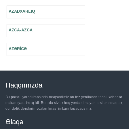
AZADXAHLIQ
AZCA-AZCA
AZƏRİCƏ
Haqqımızda
Bu portalı yaradılmasında məqsədimiz ən tez yenilənən təhsil xəbərlərı
məkanı yaratmaq idi. Burada sizlər heç yerdə olmayan testlər, sınaqlar,
gündəlik dərslərin yoxlanılması imkanı tapacaqsınız.
Əlaqə