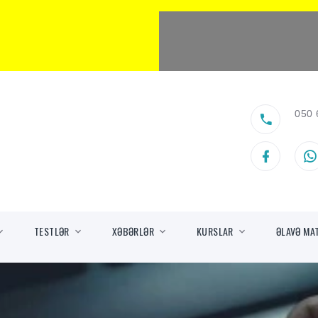
050 
TESTLƏR
XƏBƏRLƏR
KURSLAR
ƏLAVƏ MA