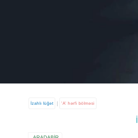
|
İzahlı lüğət
'A' hərfi bölməsi
ARADABİR