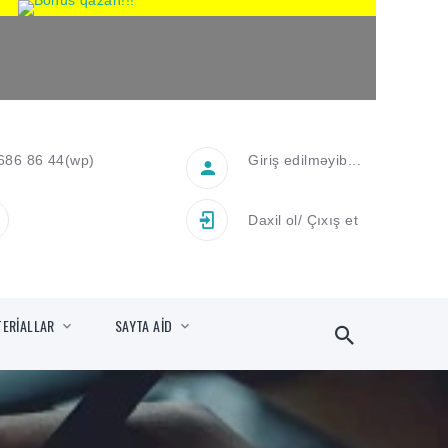
686 86 44
(wp)
Giriş edilməyib...
Daxil ol
/
Çıxış et
TERİALLAR
SAYTA AİD