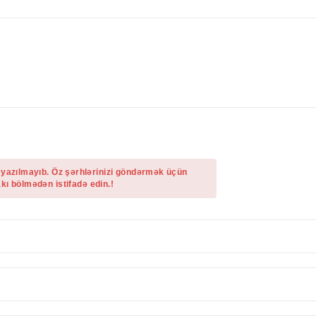
 yazılmayıb. Öz şərhlərinizi göndərmək üçün
kı bölmədən istifadə edin.!