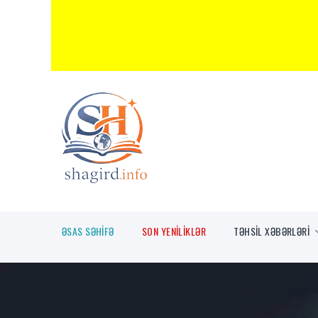
ƏSAS SƏHİFƏ
SON YENİLİKLƏR
TƏHSİL XƏBƏRLƏRİ