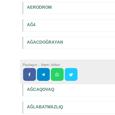
AERODROM
AĞ4
AĞACDOĞRAYAN
Paylaşın - Hamı bilsin
AĞCAQOVAQ
AĞLABATMAZLIQ