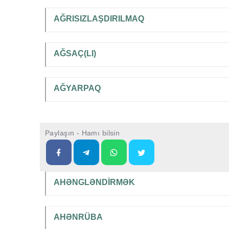
AĞRISIZLAŞDIRILMAQ
AĞSAÇ(LI)
AĞYARPAQ
Paylaşın - Hamı bilsin
AHƏNGLƏNDİRMƏK
AHƏNRÜBA