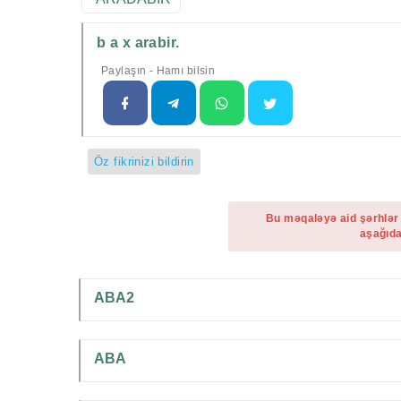
b a x arabir.
Paylaşın - Hamı bilsin
Öz fikrinizi bildirin
Bu məqaləyə aid şərhlər
aşağıda
ABA2
ABA