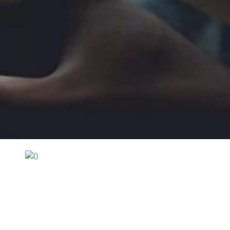
https://wa.me/994552244433
......