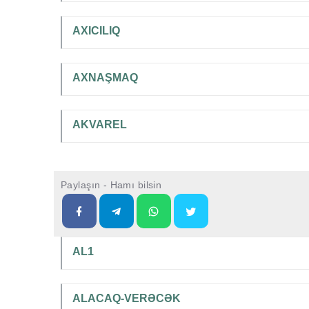
AXICILIQ
AXNAŞMAQ
AKVAREL
Paylaşın - Hamı bilsin
AL1
ALACAQ-VERƏCƏK