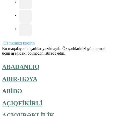
Öz fikrinizi bildirin
Bu məqaləyə aid şərhlər yazılmayıb. Öz şərhlərinizi göndərmək
üçün aşağıdakı bölmədən istifadə edin.!
ABADANLIQ
ABIR-HƏYA
ABİDƏ
AÇIQFİKİRLİ
AÇIQÜRƏKLİLİK