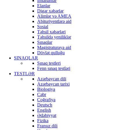
İmtahanlar
Elanlar
Digər xəbərlər
Alimlər və AMEA
Abituriyentlərə aid
Sosial
Təhsil xəbərləri
Təhsildə yeniliklər
Sınaqlar
Magistraturaya aid
Dövlət qulluğu
SINAQLAR
Sınaq testleri
Fenn sınaq testləri
TESTLƏR
Azərbaycan dili
Azərbaycan tarixi
Biologiya
Cəbr
Coğrafiya
Deutsch
English
Ədəbiyyat
Fizika
Fransız dili