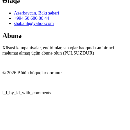
......
Haqqımızda
Bu portalı yaradılmasında məqsədimiz ən tez yenilənən təhsil
xəbərlərı məkanı yaratmaq idi. Burada sizlər heç yerdə olmayan
testlər, sınaqlar, gündəlik dərslərin yoxlanılması imkanı tapacaqsınız.