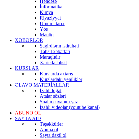
Həndəsə
İnformatika
Kimya
Riyaziyyat
Ümumi tarix
Yös
Məntiq
XƏBƏRLƏR
Şagirdlərin istirahəti
Təhsil xəbərləri
Maraqlıdır
Xaricdə təhsil
KURSLAR
Kurslarda axtarış
Kurslardakı yeniliklər
ƏLAVƏ MATERİALLAR
İzahlı lügət
Atalar sözləri
Sualın cavabını yaz
İzahlı videolar (youtube kanal)
ABUNƏ OL
SAYTA AİD
Təşəkkürlər
Abunə ol
Sayta daxil ol