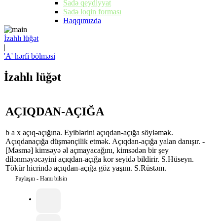
Sadə qeydiyyat
Sadə loqin forması
Haqqımızda
İzahlı lüğət
|
'A' hərfi bölməsi
İzahlı lüğət
AÇIQDAN-AÇIĞA
b a x açıq-açığına. Eyiblərini açıqdan-açığa söyləmək.
Açıqdanaçığa düşmənçilik etmək. Açıqdan-açığa yalan danışır. -
[Məsmə] kimsəyə əl açmayacağını, kimsədən bir şey
dilənməyəcəyini açıqdan-açığa kor seyidə bildirir. S.Hüseyn.
Tökür hicrində açıqdan-açığa göz yaşını. S.Rüstəm.
Paylaşın - Hamı bilsin