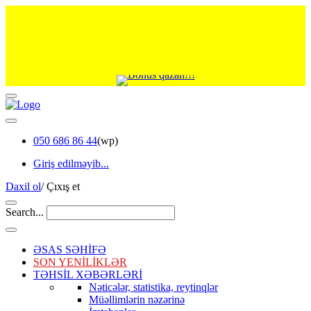
050 686 86 44
(wp)
Giriş edilməyib...
Daxil ol
/
Çıxış et
Search...
ƏSAS SƏHİFƏ
SON YENİLİKLƏR
TƏHSİL XƏBƏRLƏRİ
Nəticələr, statistika, reytinqlər
Müəllimlərin nəzərinə