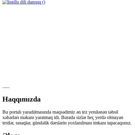
https://wa.me/994552244433