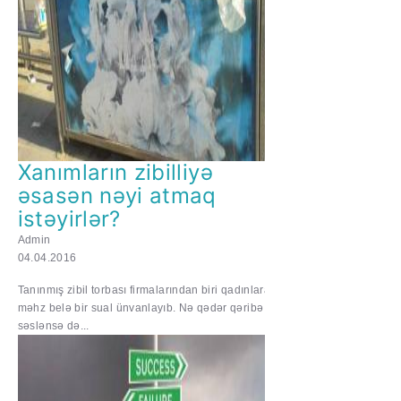
Xanımların zibilliyə
əsasən nəyi atmaq
istəyirlər?
Admin
04.04.2016
Tanınmış zibil torbası firmalarından biri qadınlara
məhz belə bir sual ünvanlayıb. Nə qədər qəribə
səslənsə də...