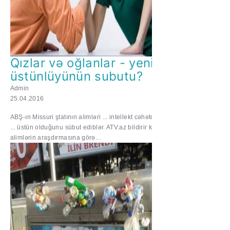
Qızlar və oğlanlar - yeni
üstünlüyünün subutu?
Admin
25.04.2016
ABŞ-ın Missuri ştatının alimləri ... intellekt cəhətdən
... üstün olduğunu sübut ediblər. ATV.az bildirir ki,
alimlərin araşdırmasına görə...