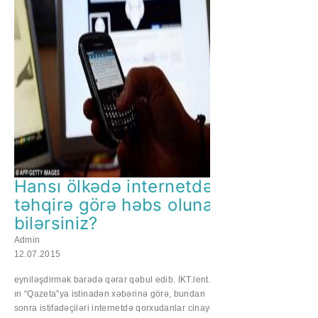
Hansı ölkədə internetdə
təhqirə görə həbs oluna
bilərsiniz?
Admin
12.07.2015
eyniləşdirmək barədə qərar qəbul edib. İKT.lent.az-
ın “Qazeta”ya istinadən xəbərinə görə, bundan
sonra istifadəçiləri internetdə qorxudanlar cinayət