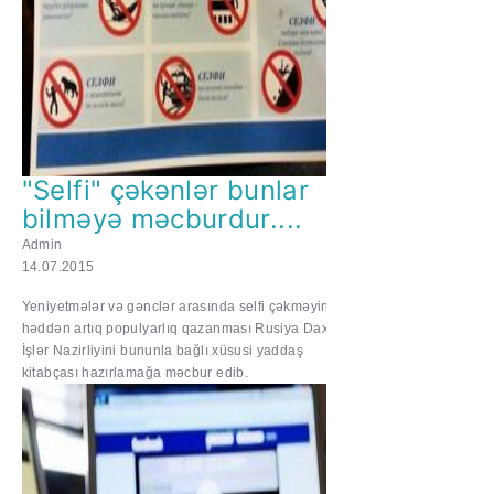
"Selfi" çəkənlər bunlar
bilməyə məcburdur....
Admin
14.07.2015
Yeniyetmələr və gənclər arasında selfi çəkməyin
həddən artıq populyarlıq qazanması Rusiya Daxili
İşlər Nazirliyini bununla bağlı xüsusi yaddaş
kitabçası hazırlamağa məcbur edib.