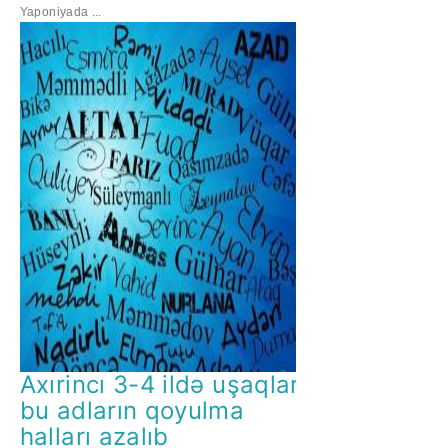
Yaponiyada ...
Axırincı 3-4 ildə uşaqlara
bu adların qoyulma
halları azalıb