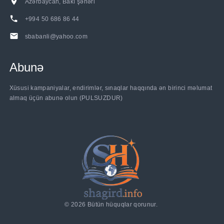
Azərbaycan, Bakı şəhəri
+994 50 686 86 44
sbabanli@yahoo.com
Abunə
Xüsusi kampaniyalar, endirimlər, sınaqlar haqqında ən birinci məlumat
almaq üçün abunə olun (PULSUZDUR)
©
2026
Bütün hüquqlar qorunur.