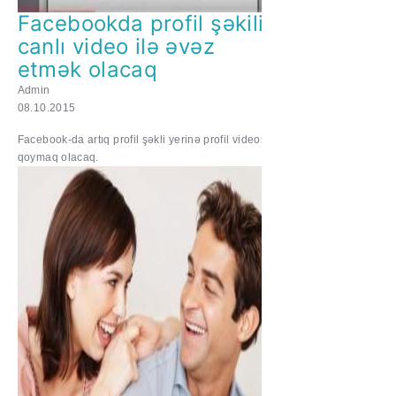
Facebookda profil şəkilini
canlı video ilə əvəz
etmək olacaq
Admin
08.10.2015
Facebook-da artıq profil şəkli yerinə profil videosu
qoymaq olacaq.