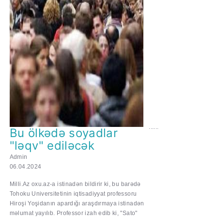
......
Bu ölkədə soyadlar
"ləqv" ediləcək
Admin
06.04.2024
Milli.Az oxu.az-a istinadən bildirir ki, bu barədə
Tohoku Universitetinin iqtisadiyyat professoru
Hiroşi Yoşidanın apardığı araşdırmaya istinadən
məlumat yayılıb. Professor izah edib ki, "Sato"