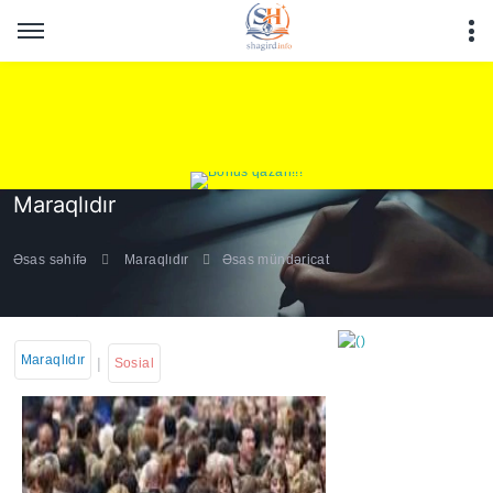
Maraqlıdır
Əsas səhifə
Maraqlıdır
Əsas mündəricat
Maraqlıdır
|
Sosial
https://wa.me/994552244