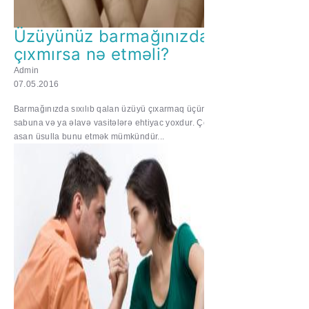
Üzüyünüz barmağınızdan
çıxmırsa nə etməli?
Admin
07.05.2016
Barmağınızda sıxılıb qalan üzüyü çıxarmaq üçün
sabuna və ya əlavə vasitələrə ehtiyac yoxdur. Çox
asan üsulla bunu etmək mümkündür...