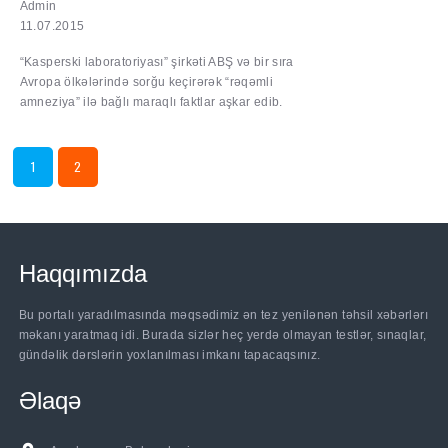
Admin
11.07.2015
“Kasperski laboratoriyası” şirkəti ABŞ və bir sıra
Avropa ölkələrində sorğu keçirərək “rəqəmli
amneziya” ilə bağlı maraqlı faktlar aşkar edib.
1
2
Haqqımızda
Bu portalı yaradılmasında məqsədimiz ən tez yenilənən təhsil xəbərlərı
məkanı yaratmaq idi. Burada sizlər heç yerdə olmayan testlər, sınaqlar,
gündəlik dərslərin yoxlanılması imkanı tapacaqsınız.
Əlaqə