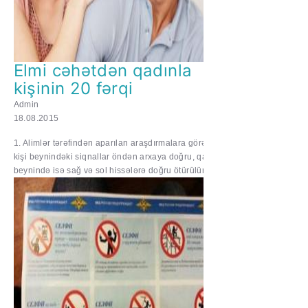
Elmi cəhətdən qadınla
kişinin 20 fərqi
Admin
18.08.2015
1. Alimlər tərəfindən aparılan araşdırmalara görə,
kişi beynindəki siqnallar öndən arxaya doğru, qadın
beynində isə sağ və sol hissələrə doğru ötürülür...