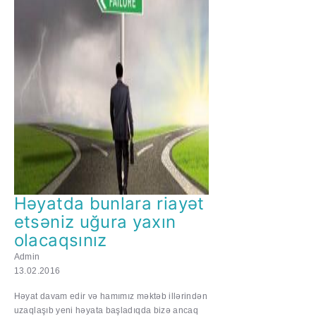
Həyatda bunlara riayət
etsəniz uğura yaxın
olacaqsınız
Admin
13.02.2016
Həyat davam edir və hamımız məktəb illərindən
uzaqlaşıb yeni həyata başladıqda bizə ancaq