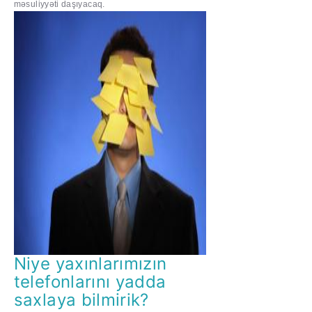
məsuliyyəti daşıyacaq.
Niye yaxınlarımızın
telefonlarını yadda
saxlaya bilmirik?