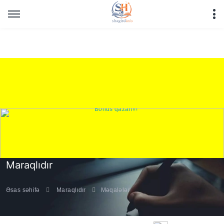
Warning
: Undefined array key "HTTP_REFERER" in
/home/shagirdinfo/public_html/articles/article_main_file.php
on line
16
Maraqlıdır
Əsas səhifə
Maraqlıdır
Məqalələr