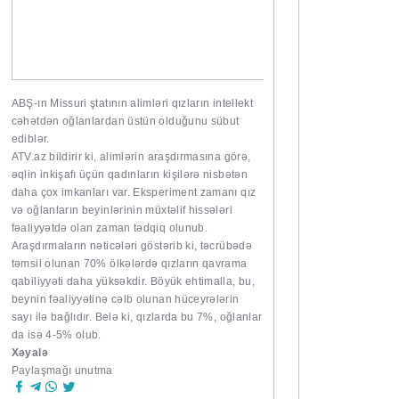
ABŞ-ın Missuri ştatının alimləri qızların intellekt
cəhətdən oğlanlardan üstün olduğunu sübut
ediblər.
ATV.az
bildirir ki, alimlərin araşdırmasına görə,
əqlin inkişafı üçün qadınların kişilərə nisbətən
daha çox imkanları var. Eksperiment zamanı qız
və oğlanların beyinlərinin müxtəlif hissələri
fəaliyyətdə olan zaman tədqiq olunub.
Araşdırmaların nəticələri göstərib ki, təcrübədə
təmsil olunan 70% ölkələrdə qızların qavrama
qabiliyyəti daha yüksəkdir. Böyük ehtimalla, bu,
beynin fəaliyyətinə cəlb olunan hüceyrələrin
sayı ilə bağlıdır. Belə ki, qızlarda bu 7%, oğlanlar
da isə 4-5% olub.
Xəyalə
Paylaşmağı unutma