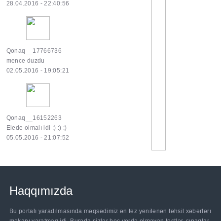
28.04.2016 - 22:40:56
Qonaq__17766736
mence duzdu
02.05.2016 - 19:05:21
Qonaq__16152263
Elede olmalı idi :) :) :)
05.05.2016 - 21:07:52
Haqqımızda
Bu portalı yaradılmasında məqsədimiz ən tez yenilənən təhsil xəbərlərı