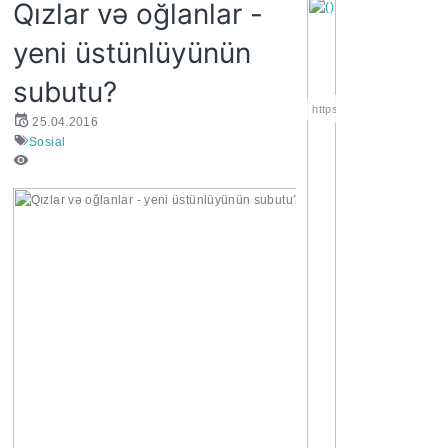
Qızlar və oğlanlar -
yeni üstünlüyünün
subutu?
https://wa.me/994552244
25.04.2016
Sosial