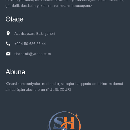
məkanı yaratmaq idi. Burada sizlər heç yerdə olmayan testlər, sınaqlar,
gündəlik dərslərin yoxlanılması imkanı tapacaqsınız.
Əlaqə
Azərbaycan, Bakı şəhəri
+994 50 686 86 44
sbabanli@yahoo.com
Abunə
......
Xüsusi kampaniyalar, endirimlər, sınaqlar haqqında ən birinci məlumat
almaq üçün abunə olun (PULSUZDUR)