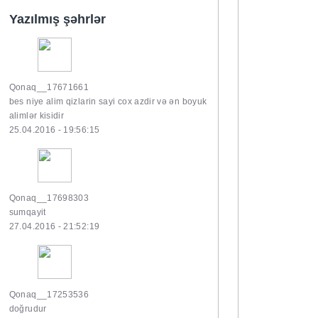
Yazılmış şəhrlər
Qonaq__17671661
bes niye alim qizlarin sayi cox azdir və ən boyuk
alimlər kisidir
25.04.2016 - 19:56:15
Qonaq__17698303
sumqayit
27.04.2016 - 21:52:19
Qonaq__17253536
doğrudur