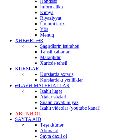
Həndəsə
İnformatika
Kimya
Riyaziyyat
Ümumi tarix
Yös
Məntiq
XƏBƏRLƏR
Şagirdlərin istirahəti
Təhsil xəbərləri
Maraqlıdır
Xaricdə təhsil
KURSLAR
Kurslarda axtarış
Kurslardakı yeniliklər
ƏLAVƏ MATERİALLAR
İzahlı lügət
Atalar sözləri
Sualın cavabını yaz
İzahlı videolar (youtube kanal)
ABUNƏ OL
SAYTA AİD
Təşəkkürlər
Abunə ol
Sayta daxil ol