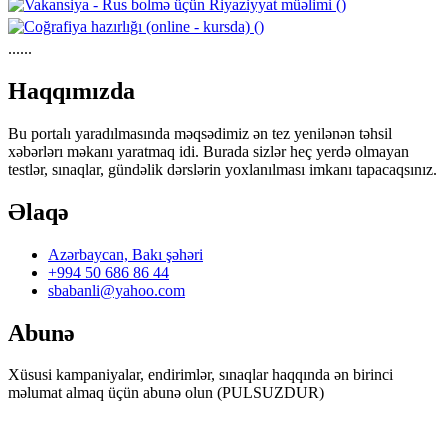
......
https://wa.me/994552244433
Haqqımızda
Bu portalı yaradılmasında məqsədimiz ən tez yenilənən təhsil
xəbərlərı məkanı yaratmaq idi. Burada sizlər heç yerdə olmayan
testlər, sınaqlar, gündəlik dərslərin yoxlanılması imkanı tapacaqsınız.
Əlaqə
Azərbaycan, Bakı şəhəri
+994 50 686 86 44
sbabanli@yahoo.com
Abunə
Xüsusi kampaniyalar, endirimlər, sınaqlar haqqında ən birinci
məlumat almaq üçün abunə olun (PULSUZDUR)