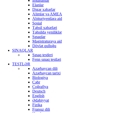
İmtahanlar
Elanlar
Digər xəbərlər
Alimlər və AMEA
Abituriyentlərə aid
Sosial
Təhsil xəbərləri
Təhsildə yeniliklər
Sınaqlar
Magistraturaya aid
Dövlət qulluğu
SINAQLAR
Sınaq testleri
Fenn sınaq testləri
TESTLƏR
Azərbaycan dili
Azərbaycan tarixi
Biologiya
Cəbr
Coğrafiya
Deutsch
English
Ədəbiyyat
Fizika
Fransız dili