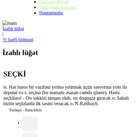
Sadə qeydiyyat
Sadə loqin forması
Haqqımızda
İzahlı lüğət
|
'S' hərfi bölməsi
İzahlı lüğət
SEÇKİ
is. Hər hansı bir vəzifəni yerinə yetirmək üçün səsvermə yolu ilə
deputat və s. seçmə (bu mənada əsasən cəmdə işlənir). Hamı
seçkilərə! - On səkkizi tamam olub, on doqquza girəcək o; Sabah
bizim seçkilərdə ilk səsini verəcək o. N.Rəfibəyli.
Paylaşın - Hamı bilsin