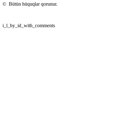
©
Bütün hüquqlar qorunur.
i_l_by_id_with_comments