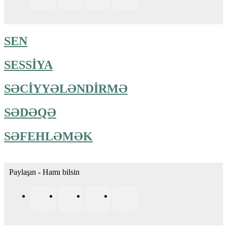
SEN
SESSİYA
SƏCİYYƏLƏNDİRMƏ
SƏDƏQƏ
SƏFEHLƏMƏK
Paylaşın - Hamı bilsin