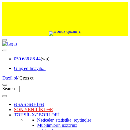
050 686 86 44
(wp)
Giriş edilməyib...
Daxil ol
/
Çıxış et
Search...
ƏSAS SƏHİFƏ
SON YENİLİKLƏR
TƏHSİL XƏBƏRLƏRİ
Nəticələr, statistika, reytinqlər
Müəllimlərin nəzərinə