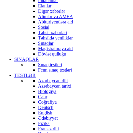
İmtahanlar
Elanlar
Digər xəbərlər
Alimlər və AMEA
Abituriyentlərə aid
Sosial
Təhsil xəbərləri
Təhsildə yeniliklər
Sınaqlar
Magistraturaya aid
Dövlət qulluğu
SINAQLAR
Sınaq testleri
Fenn sınaq testləri
TESTLƏR
Azərbaycan dili
Azərbaycan tarixi
Biologiya
Cəbr
Coğrafiya
Deutsch
English
Ədəbiyyat
Fizika
Fransız dili