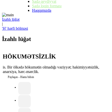
Sadə qeydiyyat
Sadə loqin forması
Haqqımızda
İzahlı lüğət
|
'H' hərfi bölməsi
İzahlı lüğət
HÖKUMƏTSİZLİK
is. Bir ölkədə hökumətin olmadığı vəziyyət; hakimiyyətsizlik,
anarxiya, hərc-mərclik.
Paylaşın - Hamı bilsin