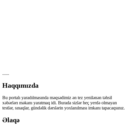
......
Haqqımızda
Bu portalı yaradılmasında məqsədimiz ən tez yenilənən təhsil
xəbərlərı məkanı yaratmaq idi. Burada sizlər heç yerdə olmayan
testlər, sınaqlar, gündəlik dərslərin yoxlanılması imkanı tapacaqsınız.
Əlaqə