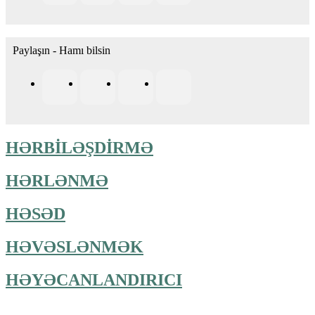
Paylaşın - Hamı bilsin
HƏRBİLƏŞDİRMƏ
HƏRLƏNMƏ
HƏSƏD
HƏVƏSLƏNMƏK
HƏYƏCANLANDIRICI