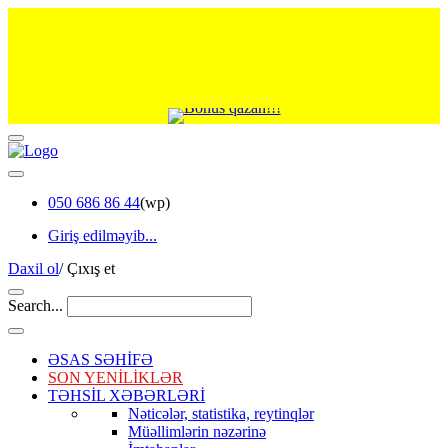
050 686 86 44
(wp)
Giriş edilməyib...
Daxil ol
/
Çıxış et
Search...
ƏSAS SƏHİFƏ
SON YENİLİKLƏR
TƏHSİL XƏBƏRLƏRİ
Nəticələr, statistika, reytinqlər
Müəllimlərin nəzərinə