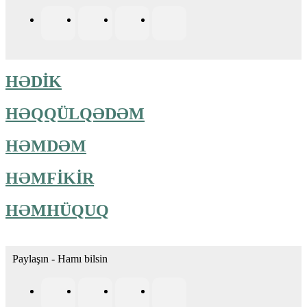
HƏDİK
HƏQQÜLQƏDƏM
HƏMDƏM
HƏMFİKİR
HƏMHÜQUQ
Paylaşın - Hamı bilsin