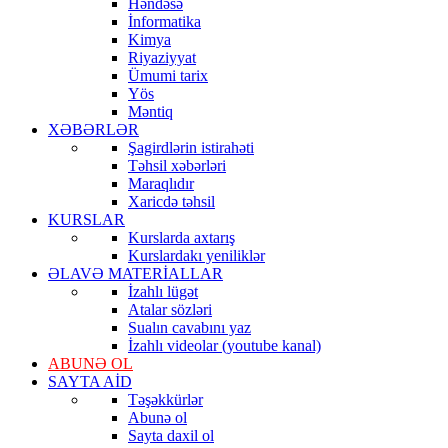
Həndəsə
İnformatika
Kimya
Riyaziyyat
Ümumi tarix
Yös
Məntiq
XƏBƏRLƏR
Şagirdlərin istirahəti
Təhsil xəbərləri
Maraqlıdır
Xaricdə təhsil
KURSLAR
Kurslarda axtarış
Kurslardakı yeniliklər
ƏLAVƏ MATERİALLAR
İzahlı lügət
Atalar sözləri
Sualın cavabını yaz
İzahlı videolar (youtube kanal)
ABUNƏ OL
SAYTA AİD
Təşəkkürlər
Abunə ol
Sayta daxil ol