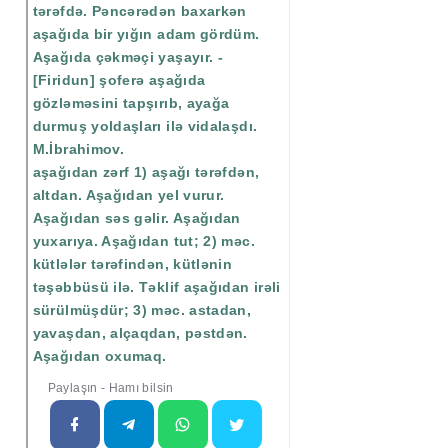
tərəfdə. Pəncərədən baxarkən
aşağıda bir yığın adam gördüm.
Aşağıda çəkməçi yaşayır. -
[Firidun] şoferə aşağıda
gözləməsini tapşırıb, ayağa
durmuş yoldaşları ilə vidalaşdı.
M.İbrahimov.
aşağıdan zərf 1) aşağı tərəfdən,
altdan. Aşağıdan yel vurur.
Aşağıdan səs gəlir. Aşağıdan
yuxarıya. Aşağıdan tut; 2) məc.
kütlələr tərəfindən, kütlənin
təşəbbüsü ilə. Təklif aşağıdan irəli
sürülmüşdür; 3) məc. astadan,
yavaşdan, alçaqdan, pəstdən.
Aşağıdan oxumaq.
Paylaşın - Hamı bilsin