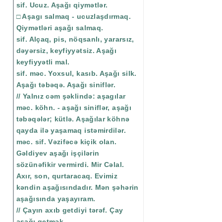
sif. Ucuz. Aşağı qiymətlər.
□ Aşagı salmaq - ucuzlaşdırmaq.
Qiymətləri aşağı salmaq.
sif. Alçaq, pis, nöqsanlı, yararsız,
dəyərsiz, keyfiyyətsiz. Aşağı
keyfiyyətli mal.
sif. məc. Yoxsul, kasıb. Aşağı silk.
Aşağı təbəqə. Aşağı siniflər.
// Yalnız cəm şəklində: aşagılar
məc. köhn. - aşağı siniflər, aşağı
təbəqələr; kütlə. Aşağılar köhnə
qayda ilə yaşamaq istəmirdilər.
məc. sif. Vəzifəcə kiçik olan.
Gəldiyev aşağı işçilərin
sözünəfikir vermirdi. Mir Cəlal.
Axır, son, qurtaracaq. Evimiz
kəndin aşağısındadır. Mən şəhərin
aşağısında yaşayıram.
// Çayın axıb getdiyi tərəf. Çay
aşağı getmək.