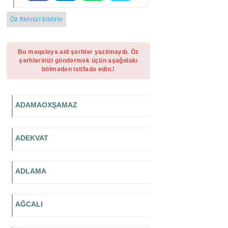
Öz fikrinizi bildirin
Bu məqaləyə aid şərhlər yazılmayıb. Öz
şərhlərinizi göndərmək üçün aşağıdakı
bölmədən istifadə edin.!
ADAMAOXŞAMAZ
ADEKVAT
ADLAMA
AĞCALI