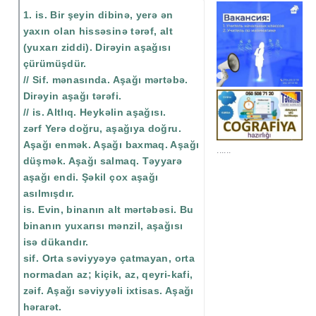
1. is. Bir şeyin dibinə, yerə ən
yaxın olan hissəsinə tərəf, alt
(yuxarı ziddi). Dirəyin aşağısı
çürümüşdür.
// Sif. mənasında. Aşağı mərtəbə.
Dirəyin aşağı tərəfi.
// is. Altlıq. Heykəlin aşağısı.
zərf Yerə doğru, aşağıya doğru.
Aşağı enmək. Aşağı baxmaq. Aşağı
düşmək. Aşağı salmaq. Təyyarə
aşağı endi. Şəkil çox aşağı
......
asılmışdır.
is. Evin, binanın alt mərtəbəsi. Bu
binanın yuxarısı mənzil, aşağısı
isə dükandır.
sif. Orta səviyyəyə çatmayan, orta
normadan az; kiçik, az, qeyri-kafi,
zəif. Aşağı səviyyəli ixtisas. Aşağı
hərarət.