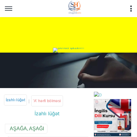
İzahlı lüğət
|
'A' hərfi bölməsi
İzahlı lüğət
https://wa.me/994552244
AŞAĞA, AŞAĞI