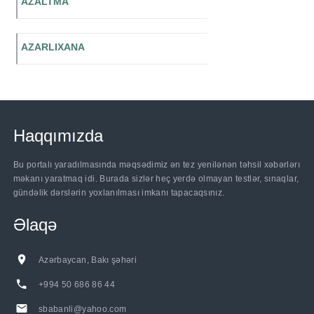
AZALTMA
AZARLIXANA
Haqqımızda
Bu portalı yaradılmasında məqsədimiz ən tez yenilənən təhsil xəbərlərı
məkanı yaratmaq idi. Burada sizlər heç yerdə olmayan testlər, sınaqlar,
gündəlik dərslərin yoxlanılması imkanı tapacaqsınız.
Əlaqə
Azərbaycan, Bakı şəhəri
+994 50 686 86 44
sbabanli@yahoo.com