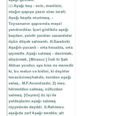
□□ Aşağı baş - evin, məclisin,
otağın qapıya yaxın olan tərəfi.
Aşağı başda oturtmaq. -
Toyxananın qapısında məşəl
yandırırdılar. İçəri girdikdə aşağı
başdan, yainki yandan sazandalar
üçün döşək salınardı. H.Sarabski.
Aşağılı-yuxarılı - orta hesabla, orta
qiymətlə. Aşağı salmaq - devirmək,
düşürmək. [Miraxur:] İndi ki Şah
Abbas yoxdur, aya bizə nə manedir
ki, bu məlun və bidini, ki deyirlər
tənasüximəzhəbdir, təxtdən aşağı
salaq.. M.F.Axundzadə; 2) məc.
hörmətdən salmaq, nüfuzdan
salmaq. [Ceyran] öz işi ilə
yoldaşlarını aşağı salmaq
niyyətində deyildi. S.Rəhimov.
aşağıda zərf Aşağı tərəfdə, alt