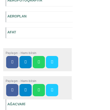
AEROFOTOQRAFİYA
AEROPLAN
AFAT
Paylaşın - Hamı bilsin
Paylaşın - Hamı bilsin
AĞACVARİ