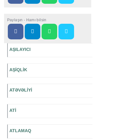
Paylaşın - Hamı bilsin
AŞILAYICI
AŞİQLİK
ATƏVƏLİYİ
ATİ
ATLAMAQ