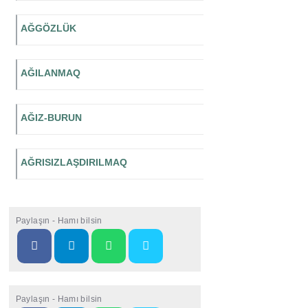
AĞGÖZLÜK
AĞILANMAQ
AĞIZ-BURUN
AĞRISIZLAŞDIRILMAQ
Paylaşın - Hamı bilsin
Paylaşın - Hamı bilsin