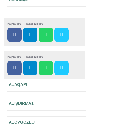
Paylaşın - Hamı bilsin
Paylaşın - Hamı bilsin
ALAQAPI
ALIŞDIRMA1
ALOVGÖZLÜ