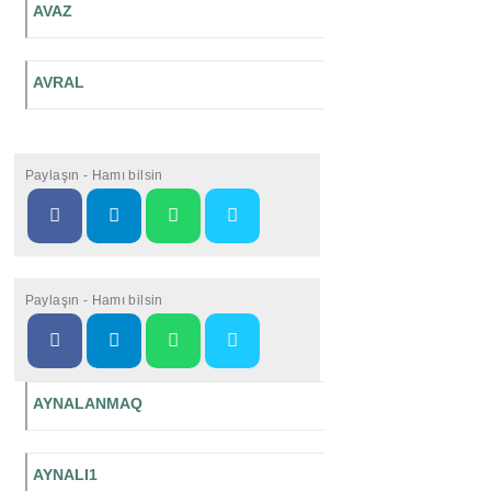
AVAZ
AVRAL
Paylaşın - Hamı bilsin
Paylaşın - Hamı bilsin
AYNALANMAQ
AYNALI1