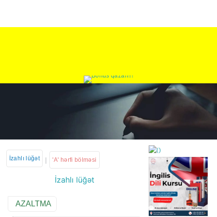
İzahlı lüğət
|
'A' hərfi bölməsi
İzahlı lüğət
https://wa.me/994552244
AZALTMA