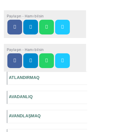
Paylaşın - Hamı bilsin
Paylaşın - Hamı bilsin
ATLANDIRMAQ
AVADANLIQ
AVANDLAŞMAQ