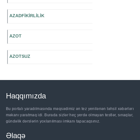
AZADFİKİRLİLİK
AZOT
AZOTSUZ
Haqqımızda
Bu portalı yaradılmasında məqsədimiz ən tez yenilənən təhsil xəbərlərı
məkanı yaratmaq idi. Burada sizlər heç yerdə olmayan testlər, sınaqlar,
gündəlik dərslərin yoxlanılması imkanı tapacaqsınız.
Əlaqə