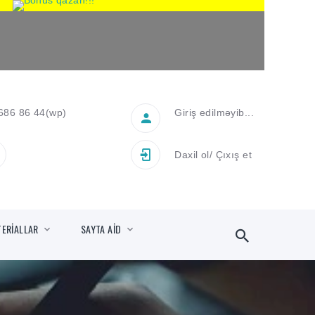
686 86 44
(wp)
Giriş edilməyib...
Daxil ol
/
Çıxış et
TERİALLAR
SAYTA AİD