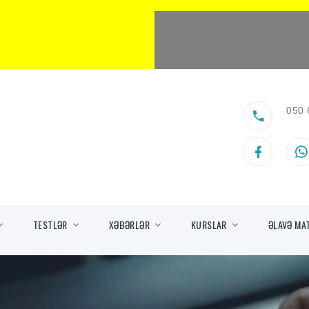
050 
TESTLƏR
XƏBƏRLƏR
KURSLAR
ƏLAVƏ MA