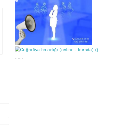
......