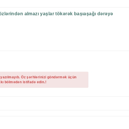
 gözlərindən almazı yaşlar tökərək başıaşağı dərəyə
 yazılmayıb. Öz şərhlərinizi göndərmək üçün
kı bölmədən istifadə edin.!