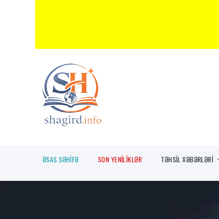
ƏSAS SƏHİFƏ
SON YENİLİKLƏR
TƏHSİL XƏBƏRLƏRİ