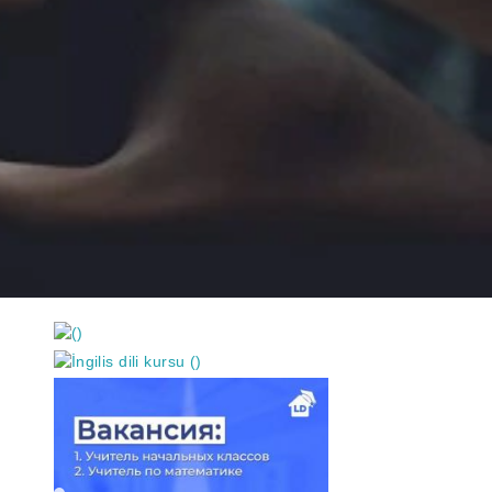
https://wa.me/994552244433