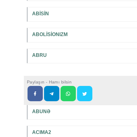
ABİSİN
ABOLİSİONIZM
ABRU
Paylaşın - Hamı bilsin
ABUNƏ
ACIMA2