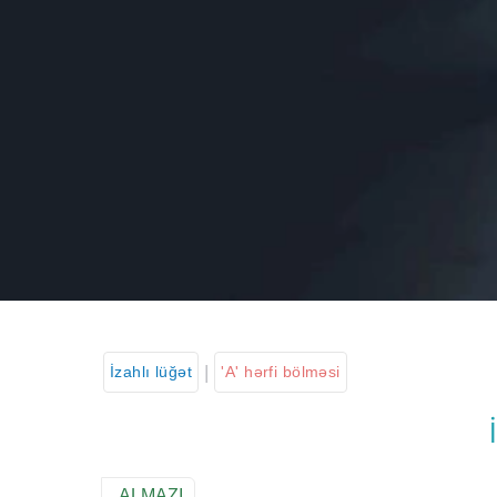
|
İzahlı lüğət
'A' hərfi bölməsi
ALMAZI