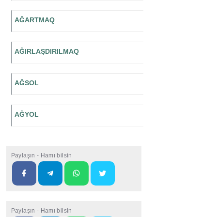
AĞARTMAQ
AĞIRLAŞDIRILMAQ
AĞSOL
AĞYOL
Paylaşın - Hamı bilsin
Paylaşın - Hamı bilsin