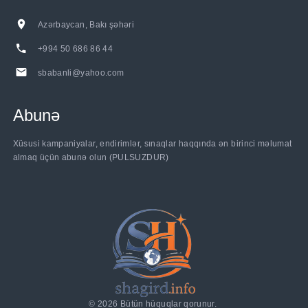
Azərbaycan, Bakı şəhəri
+994 50 686 86 44
sbabanli@yahoo.com
Abunə
Xüsusi kampaniyalar, endirimlər, sınaqlar haqqında ən birinci məlumat
almaq üçün abunə olun (PULSUZDUR)
©
2026
Bütün hüquqlar qorunur.