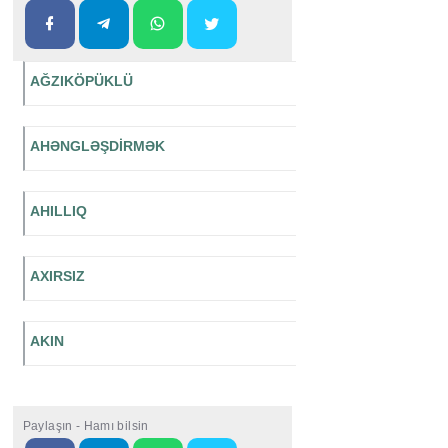
AĞZIKÖPÜKLÜ
AHƏNGLƏŞDİRMƏK
AHILLIQ
AXIRSIZ
AKIN
Paylaşın - Hamı bilsin