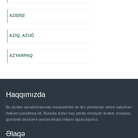
AZIDİŞİ
AZIQ, AZUĞ
AZYARPAQ
Haqqımızda
Bu portalı yaradılmasında məqsədimiz ən tez yenilənən təhsil xəbərlərı
məkanı yaratmaq idi. Burada sizlər heç yerdə olmayan testlər, sınaqlar,
gündəlik dərslərin yoxlanılması imkanı tapacaqsınız.
Əlaqə