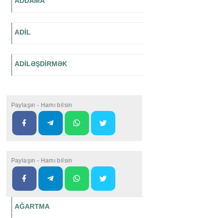
ADDAMA
ADİL
ADİLƏŞDİRMƏK
Paylaşın - Hamı bilsin
Paylaşın - Hamı bilsin
AĞARTMA