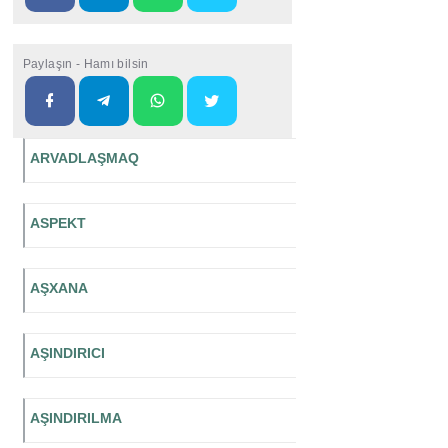
Paylaşın - Hamı bilsin
ARVADLAŞMAQ
ASPEKT
AŞXANA
AŞINDIRICI
AŞINDIRILMA