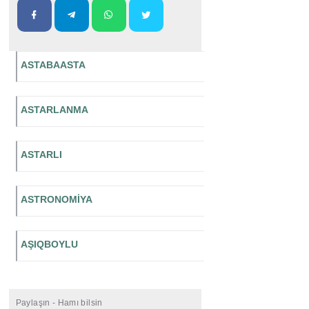
ASTABAASTA
ASTARLANMA
ASTARLI
ASTRONOMİYA
AŞIQBOYLU
Paylaşın - Hamı bilsin