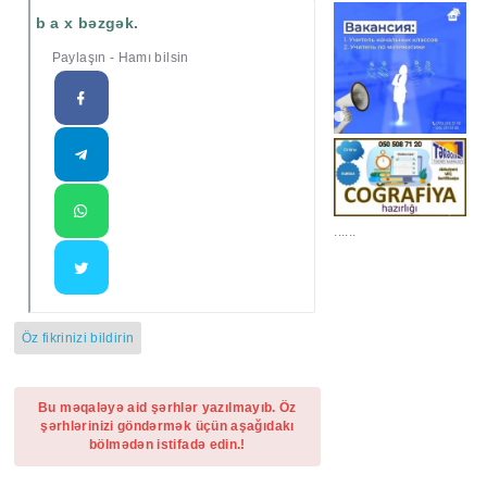
b a x bəzgək.
Paylaşın - Hamı bilsin
......
Öz fikrinizi bildirin
Bu məqaləyə aid şərhlər yazılmayıb. Öz
şərhlərinizi göndərmək üçün aşağıdakı
bölmədən istifadə edin.!