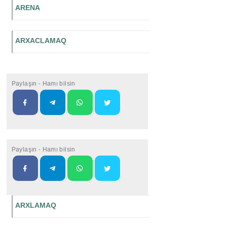
ARENA
ARXACLAMAQ
Paylaşın - Hamı bilsin
Paylaşın - Hamı bilsin
ARXLAMAQ