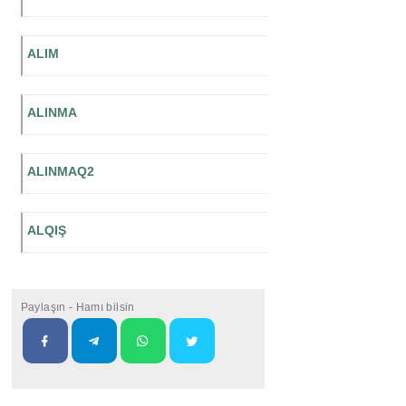
ALIM
ALINMA
ALINMAQ2
ALQIŞ
Paylaşın - Hamı bilsin