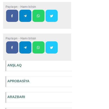
Paylaşın - Hamı bilsin
Paylaşın - Hamı bilsin
ANŞLAQ
APROBASİYA
ARAZBARI