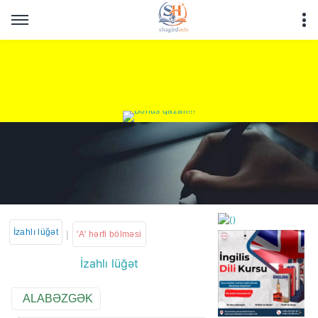
İzahlı lüğət
|
'A' hərfi bölməsi
İzahlı lüğət
https://wa.me/994552244
ALABƏZGƏK