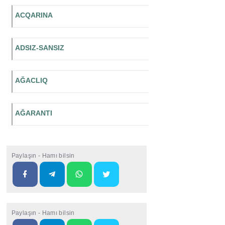
ACQARINA
ADSIZ-SANSIZ
AĞACLIQ
AĞARANTI
Paylaşın - Hamı bilsin
Paylaşın - Hamı bilsin