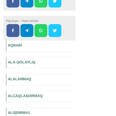
Paylaşın - Hamı bilsin
AQRARİ
ALA-QOLAYLIQ
ALALANMAQ
ALÇAQLAŞDIRMAQ
ALIŞDIRMA1