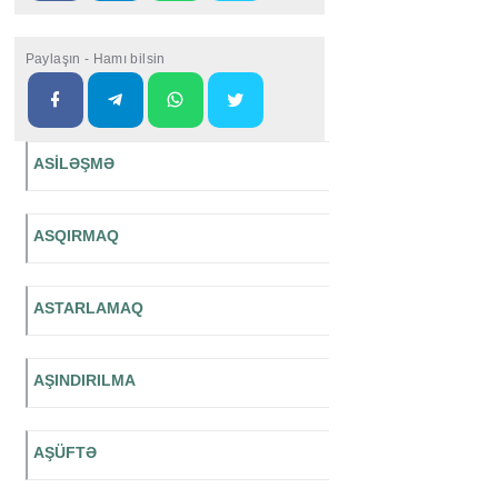
Paylaşın - Hamı bilsin
ASİLƏŞMƏ
ASQIRMAQ
ASTARLAMAQ
AŞINDIRILMA
AŞÜFTƏ