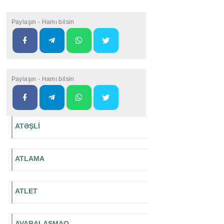
Paylaşın - Hamı bilsin
Paylaşın - Hamı bilsin
ATƏŞLİ
ATLAMA
ATLET
AVARALAŞMAQ