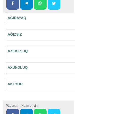
AĞIRAYAQ
AĞIZSIZ
AXIRSIZLIQ
AXUNDLUQ
AKTYOR
Paylaşın - Hamı bilsin