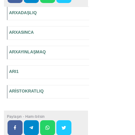
ARXADAŞLIQ
ARXASINCA
ARXAYINLAŞMAQ
ARI1
ARİSTOKRATLIQ
Paylaşın - Hamı bilsin