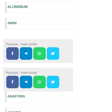
ALÜMİNİUM
AMİN
Paylaşın - Hamı bilsin
Paylaşın - Hamı bilsin
ANAFORA