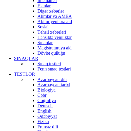
İmtahanlar
Elanlar
Digər xəbərlər
Alimlər və AMEA
Abituriyentlərə aid
Sosial
Təhsil xəbərləri
Təhsildə yeniliklər
Sınaqlar
Magistraturaya aid
Dövlət qulluğu
SINAQLAR
Sınaq testleri
Fenn sınaq testləri
TESTLƏR
Azərbaycan dili
Azərbaycan tarixi
Biologiya
Cəbr
Coğrafiya
Deutsch
English
Ədəbiyyat
Fizika
Fransız dili