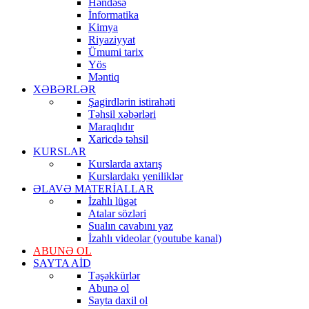
Həndəsə
İnformatika
Kimya
Riyaziyyat
Ümumi tarix
Yös
Məntiq
XƏBƏRLƏR
Şagirdlərin istirahəti
Təhsil xəbərləri
Maraqlıdır
Xaricdə təhsil
KURSLAR
Kurslarda axtarış
Kurslardakı yeniliklər
ƏLAVƏ MATERİALLAR
İzahlı lügət
Atalar sözləri
Sualın cavabını yaz
İzahlı videolar (youtube kanal)
ABUNƏ OL
SAYTA AİD
Təşəkkürlər
Abunə ol
Sayta daxil ol