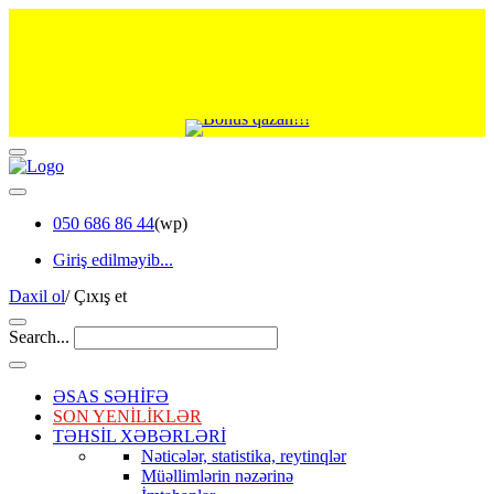
050 686 86 44
(wp)
Giriş edilməyib...
Daxil ol
/
Çıxış et
Search...
ƏSAS SƏHİFƏ
SON YENİLİKLƏR
TƏHSİL XƏBƏRLƏRİ
Nəticələr, statistika, reytinqlər
Müəllimlərin nəzərinə