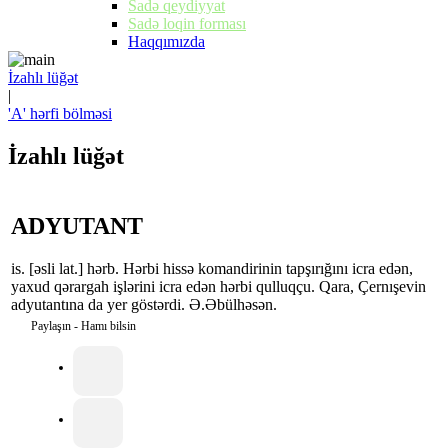
Sadə qeydiyyat
Sadə loqin forması
Haqqımızda
İzahlı lüğət
|
'A' hərfi bölməsi
İzahlı lüğət
ADYUTANT
is. [əsli lat.] hərb. Hərbi hissə komandirinin tapşırığını icra edən,
yaxud qərargah işlərini icra edən hərbi qulluqçu. Qara, Çernışevin
adyutantına da yer göstərdi. Ə.Əbülhəsən.
Paylaşın - Hamı bilsin