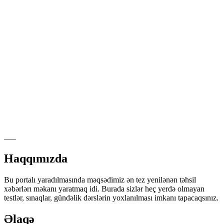
......
Haqqımızda
Bu portalı yaradılmasında məqsədimiz ən tez yenilənən təhsil
xəbərlərı məkanı yaratmaq idi. Burada sizlər heç yerdə olmayan
testlər, sınaqlar, gündəlik dərslərin yoxlanılması imkanı tapacaqsınız.
Əlaqə
Azərbaycan, Bakı şəhəri
+994 50 686 86 44
sbabanli@yahoo.com