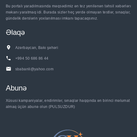
Bu portalı yaradılmasında məqsədimiz ən tez yenilənən təhsil xəbərlərı
məkanı yaratmaq idi. Burada sizlər heç yerdə olmayan testlər, sınaqlar,
gündəlik dərslərin yoxlanılması imkanı tapacaqsınız.
Əlaqə
Azərbaycan, Bakı şəhəri
+994 50 686 86 44
sbabanli@yahoo.com
Abunə
Xüsusi kampaniyalar, endirimlər, sınaqlar haqqında ən birinci məlumat
almaq üçün abunə olun (PULSUZDUR)