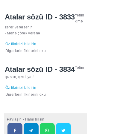
Atalar sözü ID - 3833
Yetim,
kimə
zərər verərsən?
- Mənə çörək verənə!
Öz fikrinizi bildirin
Digərlərin fikirlərini oxu
Atalar sözü ID - 3834
Yetim
qızsan, qıvrıl yat!
Öz fikrinizi bildirin
Digərlərin fikirlərini oxu
Paylaşın - Hamı bilsin