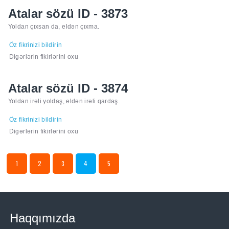
Atalar sözü ID - 3873
Yoldan çıxsan da, eldən çıxma.
Öz fikrinizi bildirin
Digərlərin fikirlərini oxu
Atalar sözü ID - 3874
Yoldan irəli yoldaş, eldən irəli qardaş.
Öz fikrinizi bildirin
Digərlərin fikirlərini oxu
1
2
3
4
5
Haqqımızda