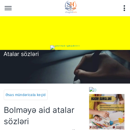
Atalar sözləri
Əsas mündəricata keçid
Bolməyə aid atalar
sözləri
https://wa.me/994552244