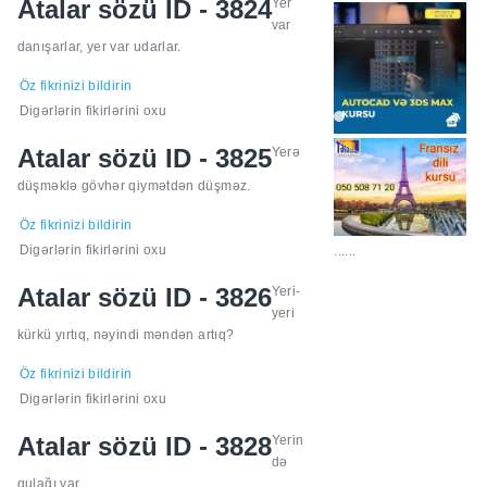
Atalar sözü ID - 3824
Yer
var
danışarlar, yer var udarlar.
Öz fikrinizi bildirin
Digərlərin fikirlərini oxu
Atalar sözü ID - 3825
Yerə
düşməklə gövhər qiymətdən düşməz.
Öz fikrinizi bildirin
Digərlərin fikirlərini oxu
......
Atalar sözü ID - 3826
Yeri-
yeri
kürkü yırtıq, nəyindi məndən artıq?
Öz fikrinizi bildirin
Digərlərin fikirlərini oxu
Atalar sözü ID - 3828
Yerin
də
qulağı var.