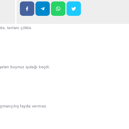
ə, tərlanı çöldə.
ələn buynuz qulağı keçdi.
şmançılıq fayda verməz.