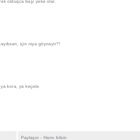
ək olduqca başı yekə olar.
yibsən, için niyə göynəyir?!
ya kora, ya keçələ.
Paylaşın - Hamı bilsin