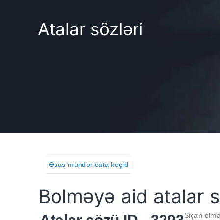
Atalar sözləri
Əsas mündəricata keçid
Bolməyə aid atalar s
Siçan olma
Atalar sözü ID - 3293