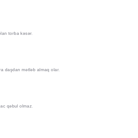
lan torba kəsər.
ara daşdan mətləb almaq olar.
 hac qəbul olmaz.