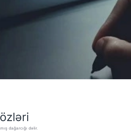
özləri
mış dağarcığı dəlir.