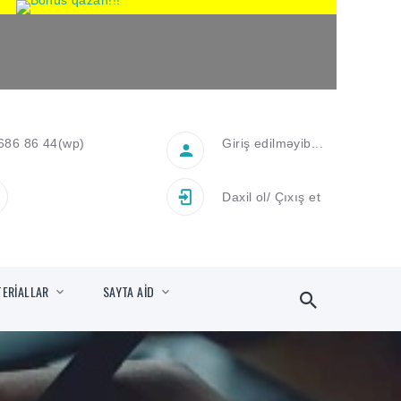
686 86 44
(wp)
Giriş edilməyib...
Daxil ol
/
Çıxış et
TERİALLAR
SAYTA AİD