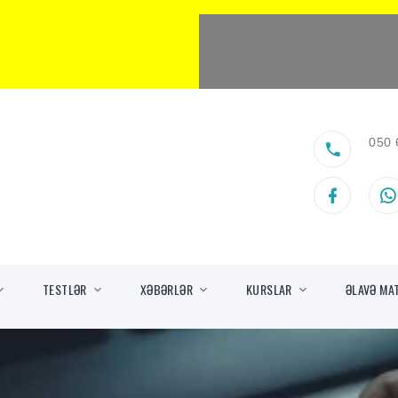
050 
TESTLƏR
XƏBƏRLƏR
KURSLAR
ƏLAVƏ MA