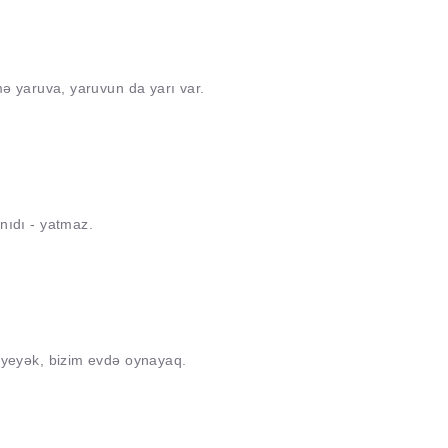
mə yaruva, yaruvun da yarı var.
nıdı - yatmaz.
 yeyək, bizim evdə oynayaq.