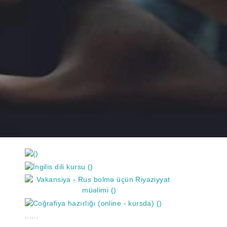
https://wa.me/994552244433
......