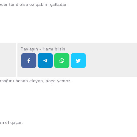
ədər tünd olsa öz qabını çatladar.
Paylaşın - Hamı bilsin
msağını hesab eləyən, paça yeməz.
an el qaçar.