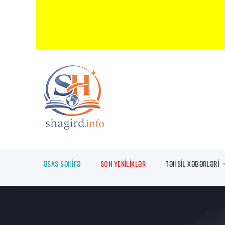
ƏSAS SƏHİFƏ
SON YENİLİKLƏR
TƏHSİL XƏBƏRLƏRİ