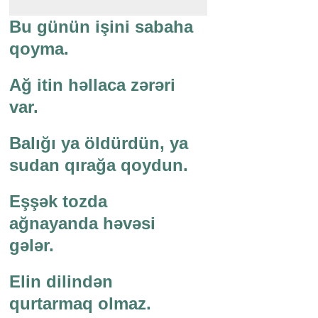
Bu günün işini sabaha
qoyma.
Ağ itin həllaca zərəri
var.
Balığı ya öldürdün, ya
sudan qırağa qoydun.
Eşşək tozda
ağnayanda həvəsi
gələr.
Elin dilindən
qurtarmaq olmaz.