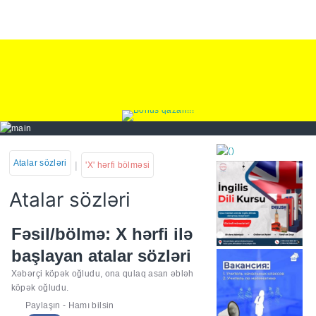
Atalar sözləri
|
'X' hərfi bölməsi
Atalar sözləri
https://wa.me/994552244
Fəsil/bölmə: X hərfi ilə
başlayan atalar sözləri
Xəbərçi köpək oğludu, ona qulaq asan əbləh
köpək oğludu.
Paylaşın - Hamı bilsin