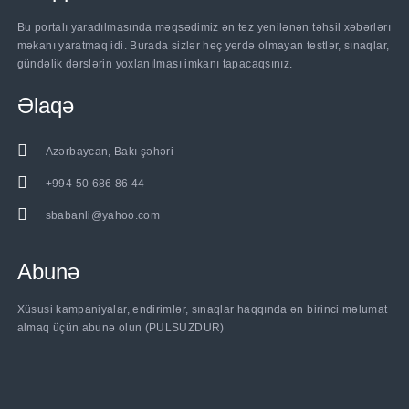
Bu portalı yaradılmasında məqsədimiz ən tez yenilənən təhsil xəbərlərı
məkanı yaratmaq idi. Burada sizlər heç yerdə olmayan testlər, sınaqlar,
gündəlik dərslərin yoxlanılması imkanı tapacaqsınız.
Əlaqə
Azərbaycan, Bakı şəhəri
+994 50 686 86 44
sbabanli@yahoo.com
Abunə
Xüsusi kampaniyalar, endirimlər, sınaqlar haqqında ən birinci məlumat
almaq üçün abunə olun (PULSUZDUR)