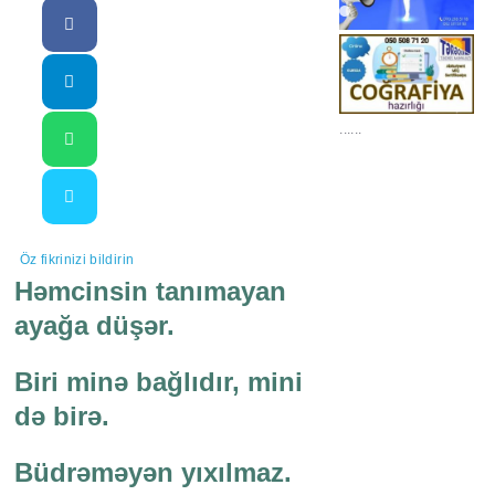
......
Öz fikrinizi bildirin
Həmcinsin tanımayan
ayağa düşər.
Biri minə bağlıdır, mini
də birə.
Büdrəməyən yıxılmaz.