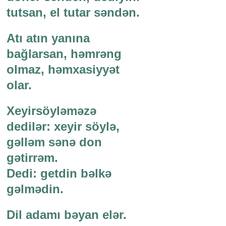
tutsan, el tutar səndən.
Atı atın yanına
bağlarsan, həmrəng
olmaz, həmxasiyyət
olar.
Xeyirsöyləməzə
dedilər: xeyir söylə,
gəlləm sənə don
gətirrəm.
Dedi: getdin bəlkə
gəlmədin.
Dil adamı bəyan elər.