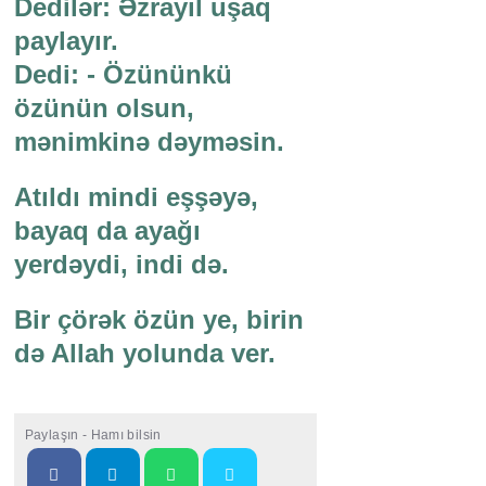
Dedilər: Əzrayıl uşaq
paylayır.
Dedi: - Özününkü
özünün olsun,
mənimkinə dəyməsin.
Atıldı mindi eşşəyə,
bayaq da ayağı
yerdəydi, indi də.
Bir çörək özün ye, birin
də Allah yolunda ver.
Paylaşın - Hamı bilsin