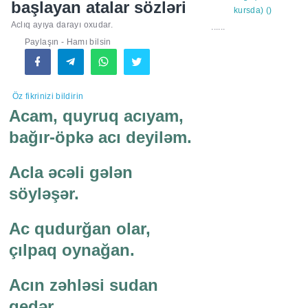
başlayan atalar sözləri
Aclıq ayıya darayı oxudar.
......
Paylaşın - Hamı bilsin
Öz fikrinizi bildirin
Acam, quyruq acıyam,
bağır-öpkə acı deyiləm.
Acla əcəli gələn
söyləşər.
Ac qudurğan olar,
çılpaq oynağan.
Acın zəhləsi sudan
gedər.