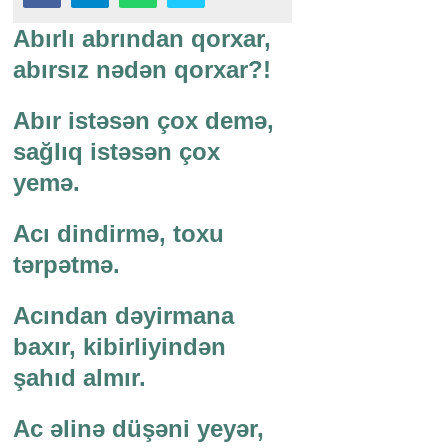
Abırlı abrından qorxar,
abırsız nədən qorxar?!
Abır istəsən çox demə,
sağlıq istəsən çox
yemə.
Acı dindirmə, toxu
tərpətmə.
Acından dəyirmana
baxır, kibirliyindən
şahıd almır.
Ac əlinə düşəni yeyər,