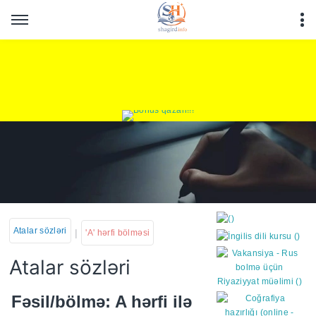
Atalar sözləri
|
'A' hərfi bölməsi
Atalar sözləri
https://wa.me/994552244
Fəsil/bölmə: A hərfi ilə