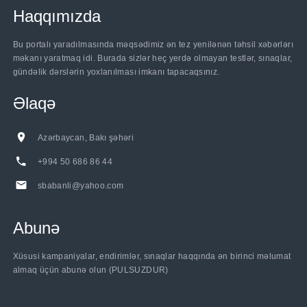
Haqqımızda
Bu portalı yaradılmasında məqsədimiz ən tez yenilənən təhsil xəbərlərı
məkanı yaratmaq idi. Burada sizlər heç yerdə olmayan testlər, sınaqlar,
gündəlik dərslərin yoxlanılması imkanı tapacaqsınız.
Əlaqə
Azərbaycan, Bakı şəhəri
+994 50 686 86 44
sbabanli@yahoo.com
Abunə
Xüsusi kampaniyalar, endirimlər, sınaqlar haqqında ən birinci məlumat
almaq üçün abunə olun (PULSUZDUR)