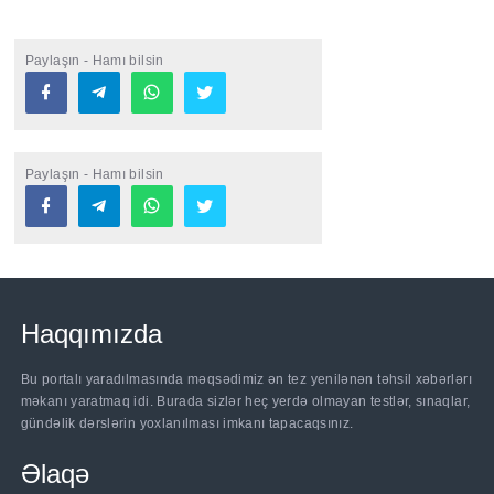
Paylaşın - Hamı bilsin
Paylaşın - Hamı bilsin
Haqqımızda
Bu portalı yaradılmasında məqsədimiz ən tez yenilənən təhsil xəbərlərı
məkanı yaratmaq idi. Burada sizlər heç yerdə olmayan testlər, sınaqlar,
gündəlik dərslərin yoxlanılması imkanı tapacaqsınız.
Əlaqə