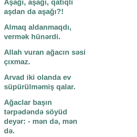
Aşağı, aşağı, qatıqlı
aşdan da aşağı?!
Almaq aldanmaqdı,
vermək hünərdi.
Allah vuran ağacın səsi
çıxmaz.
Arvad iki olanda ev
süpürülməmiş qalar.
Ağaclar başın
tərpədəndə söyüd
deyər: - mən də, mən
də.