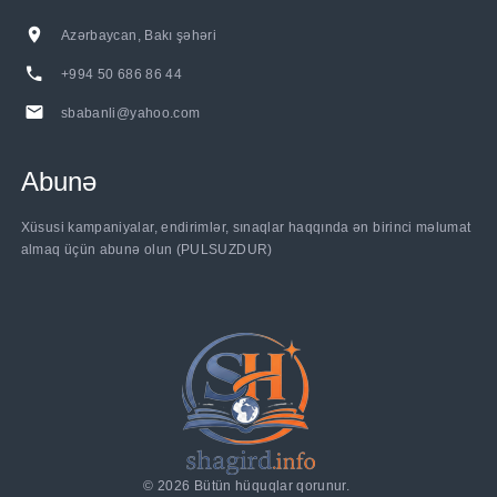
Azərbaycan, Bakı şəhəri
+994 50 686 86 44
sbabanli@yahoo.com
Abunə
Xüsusi kampaniyalar, endirimlər, sınaqlar haqqında ən birinci məlumat
almaq üçün abunə olun (PULSUZDUR)
©
2026
Bütün hüquqlar qorunur.