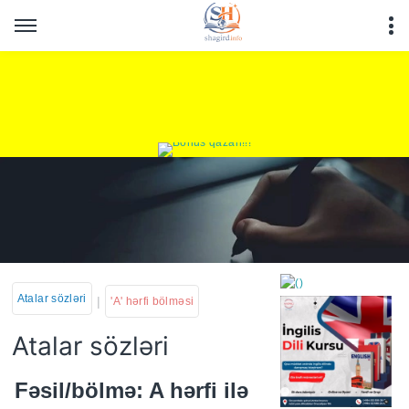
Atalar sözləri
|
'A' hərfi bölməsi
Atalar sözləri
https://wa.me/994552244
Fəsil/bölmə: A hərfi ilə