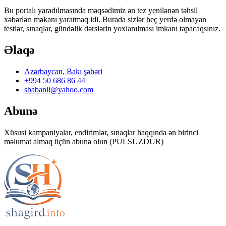
Bu portalı yaradılmasında məqsədimiz ən tez yenilənən təhsil
xəbərlərı məkanı yaratmaq idi. Burada sizlər heç yerdə olmayan
testlər, sınaqlar, gündəlik dərslərin yoxlanılması imkanı tapacaqsınız.
Əlaqə
Azərbaycan, Bakı şəhəri
+994 50 686 86 44
sbabanli@yahoo.com
Abunə
Xüsusi kampaniyalar, endirimlər, sınaqlar haqqında ən birinci
məlumat almaq üçün abunə olun (PULSUZDUR)