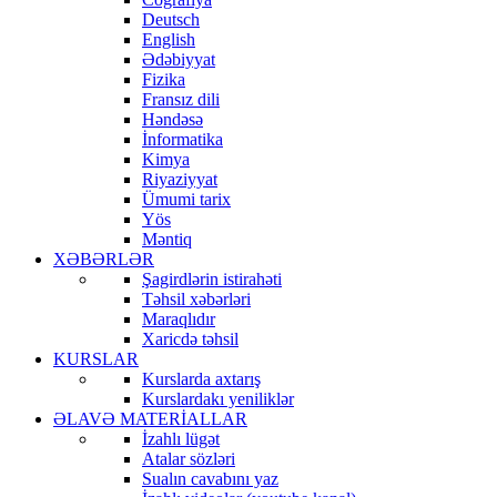
Deutsch
English
Ədəbiyyat
Fizika
Fransız dili
Həndəsə
İnformatika
Kimya
Riyaziyyat
Ümumi tarix
Yös
Məntiq
XƏBƏRLƏR
Şagirdlərin istirahəti
Təhsil xəbərləri
Maraqlıdır
Xaricdə təhsil
KURSLAR
Kurslarda axtarış
Kurslardakı yeniliklər
ƏLAVƏ MATERİALLAR
İzahlı lügət
Atalar sözləri
Sualın cavabını yaz