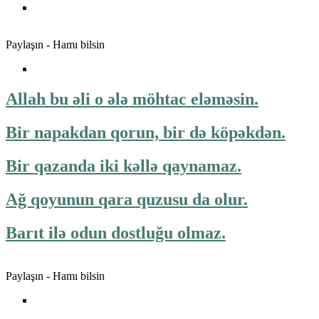
Paylaşın - Hamı bilsin
Allah bu əli o ələ möhtac eləməsin.
Bir napakdan qorun, bir də köpəkdən.
Bir qazanda iki kəllə qaynamaz.
Ağ qoyunun qara quzusu da olur.
Barıt ilə odun dostluğu olmaz.
Paylaşın - Hamı bilsin