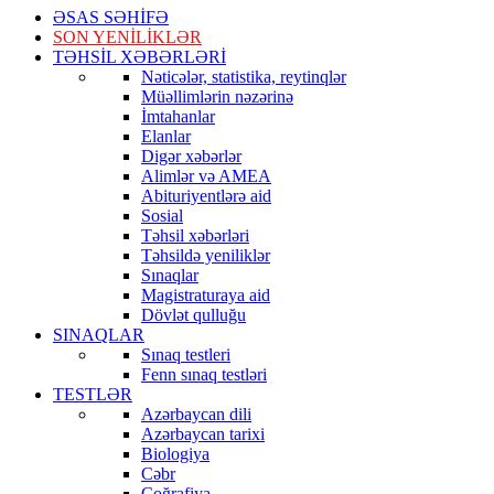
ƏSAS SƏHİFƏ
SON YENİLİKLƏR
TƏHSİL XƏBƏRLƏRİ
Nəticələr, statistika, reytinqlər
Müəllimlərin nəzərinə
İmtahanlar
Elanlar
Digər xəbərlər
Alimlər və AMEA
Abituriyentlərə aid
Sosial
Təhsil xəbərləri
Təhsildə yeniliklər
Sınaqlar
Magistraturaya aid
Dövlət qulluğu
SINAQLAR
Sınaq testleri
Fenn sınaq testləri
TESTLƏR
Azərbaycan dili
Azərbaycan tarixi
Biologiya
Cəbr
Coğrafiya