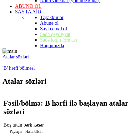
İzahlı videolar (youtube kanal)
ABUNƏ OL
SAYTA AİD
Təşəkkürlər
Abunə ol
Sayta daxil ol
Sadə qeydiyyat
Sadə loqin forması
Haqqımızda
Atalar sözləri
|
'B' hərfi bölməsi
Atalar sözləri
Fəsil/bölmə: B hərfi ilə başlayan atalar
sözləri
Boş tutan bərk kəsər.
Paylaşın - Hamı bilsin