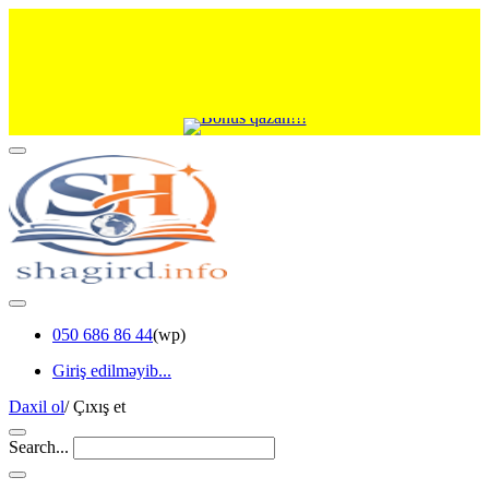
050 686 86 44
(wp)
Giriş edilməyib...
Daxil ol
/
Çıxış et
Search...