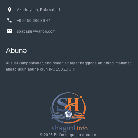
Azərbaycan, Bakı şəhəri
+994 50 686 86 44
sbabanli@yahoo.com
Abunə
Xüsusi kampaniyalar, endirimlər, sınaqlar haqqında ən birinci məlumat
almaq üçün abunə olun (PULSUZDUR)
©
2026
Bütün hüquqlar qorunur.