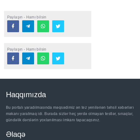
Paylaşın - Hamı bilsin
Paylaşın - Hamı bilsin
Haqqımızda
Bu portalı yaradılmasında məqsədimiz ən tez yenilənən təhsil xəbərlərı
məkanı yaratmaq idi. Burada sizlər heç yerdə olmayan testlər, sınaqlar,
gündəlik dərslərin yoxlanılması imkanı tapacaqsınız.
Əlaqə