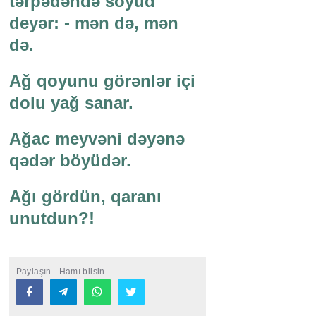
tərpədəndə söyüd
deyər: - mən də, mən
də.
Ağ qoyunu görənlər içi
dolu yağ sanar.
Ağac meyvəni dəyənə
qədər böyüdər.
Ağı gördün, qaranı
unutdun?!
Paylaşın - Hamı bilsin