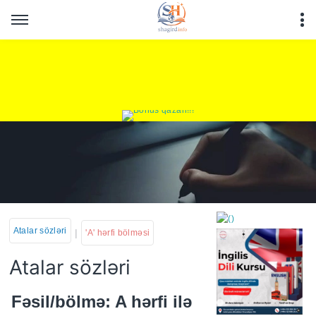
Atalar sözləri
|
'A' hərfi bölməsi
Atalar sözləri
https://wa.me/994552244
Fəsil/bölmə: A hərfi ilə