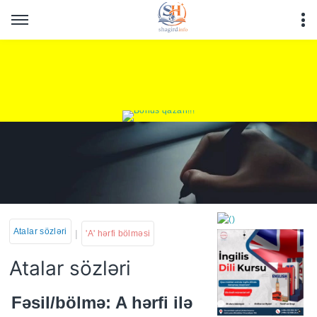
Atalar sözləri
|
'A' hərfi bölməsi
Atalar sözləri
https://wa.me/994552244
Fəsil/bölmə: A hərfi ilə