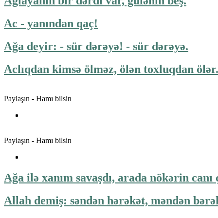
Ağlayanın bir dərdi var, gülənin beş.
Ac - yanından qaç!
Ağa deyir: - sür dərəyə! - sür dərəyə.
Aclıqdan kimsə ölməz, ölən toxluqdan ölər
Paylaşın - Hamı bilsin
Paylaşın - Hamı bilsin
Ağa ilə xanım savaşdı, arada nökərin canı ç
Allah demiş: səndən hərəkət, məndən bərə