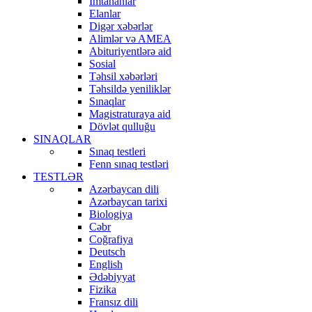
İmtahanlar
Elanlar
Digər xəbərlər
Alimlər və AMEA
Abituriyentlərə aid
Sosial
Təhsil xəbərləri
Təhsildə yeniliklər
Sınaqlar
Magistraturaya aid
Dövlət qulluğu
SINAQLAR
Sınaq testleri
Fenn sınaq testləri
TESTLƏR
Azərbaycan dili
Azərbaycan tarixi
Biologiya
Cəbr
Coğrafiya
Deutsch
English
Ədəbiyyat
Fizika
Fransız dili