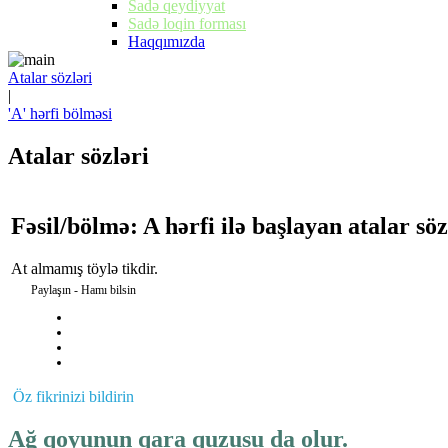
Sadə qeydiyyat
Sadə loqin forması
Haqqımızda
Atalar sözləri
|
'A' hərfi bölməsi
Atalar sözləri
Fəsil/bölmə: A hərfi ilə başlayan atalar söz
At almamış töylə tikdir.
Paylaşın - Hamı bilsin
Öz fikrinizi bildirin
Ağ qoyunun qara quzusu da olur.