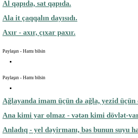
Al qapıda, sat qapıda.
Ala it çaqqalın dayısıdı.
Axır - axır, çıxar paxır.
Paylaşın - Hamı bilsin
Paylaşın - Hamı bilsin
Ağlayanda imam üçün də ağla, yezid üçün 
Ana kimi yar olmaz - vətən kimi dövlət-var
Anladıq - yel dəyirmanı, bəs bunun suyu h