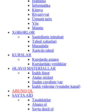
Həndəsə
İnformatika
Kimya
Riyaziyyat
Ümumi tarix
Yös
Məntiq
XƏBƏRLƏR
Şagirdlərin istirahəti
Təhsil xəbərləri
Maraqlıdır
Xaricdə təhsil
KURSLAR
Kurslarda axtarış
Kurslardakı yeniliklər
ƏLAVƏ MATERİALLAR
İzahlı lügət
Atalar sözləri
Sualın cavabını yaz
İzahlı videolar (youtube kanal)
ABUNƏ OL
SAYTA AİD
Təşəkkürlər
Abunə ol
Sayta daxil ol