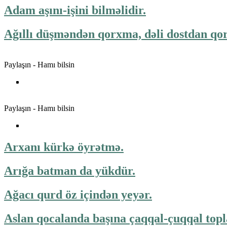
Adam aşını-işini bilməlidir.
Ağıllı düşməndən qorxma, dəli dostdan qor
Paylaşın - Hamı bilsin
Paylaşın - Hamı bilsin
Arxanı kürkə öyrətmə.
Arığa batman da yükdür.
Ağacı qurd öz içindən yeyər.
Aslan qocalanda başına çaqqal-çuqqal topl