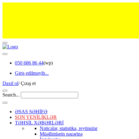
050 686 86 44
(wp)
Giriş edilməyib...
Daxil ol
/
Çıxış et
Search...
ƏSAS SƏHİFƏ
SON YENİLİKLƏR
TƏHSİL XƏBƏRLƏRİ
Nəticələr, statistika, reytinqlər
Müəllimlərin nəzərinə