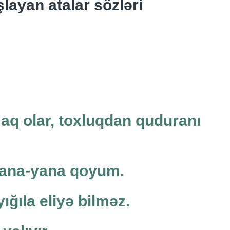
şlayan atalar sözləri
aq olar, toxluqdan quduranı
yana-yana qoyum.
ığıla eliyə bilməz.