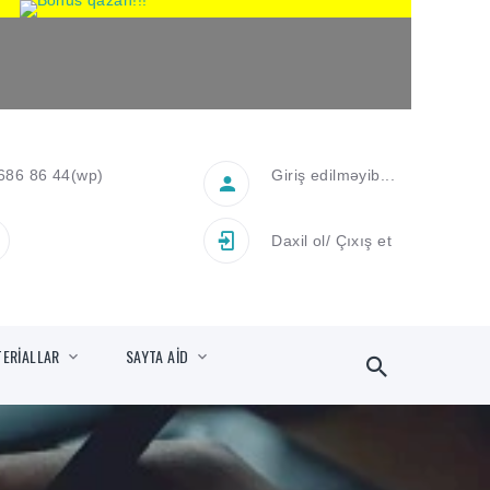
686 86 44
(wp)
Giriş edilməyib...
Daxil ol
/
Çıxış et
TERİALLAR
SAYTA AİD