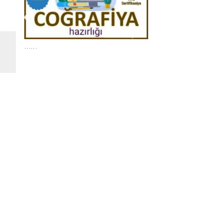
......