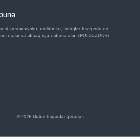
bunə
susi kampaniyalar, endirimlər, sınaqlar haqqında ən
rinci məlumat almaq üçün abunə olun (PULSUZDUR)
©
2026
Bütün hüquqlar qorunur.