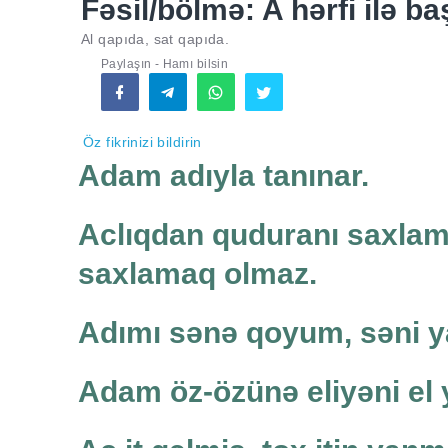
Fəsil/bölmə: A hərfi ilə ba
Al qapıda, sat qapıda.
Paylaşın - Hamı bilsin
Öz fikrinizi bildirin
Adam adıyla tanınar.
Aclıqdan quduranı saxlam
saxlamaq olmaz.
Adımı sənə qoyum, səni 
Adam öz-özünə eliyəni el y