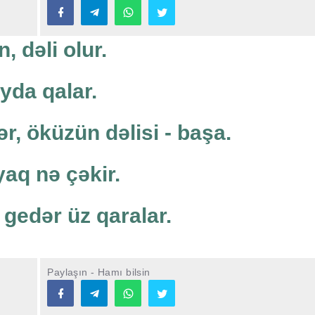
, dəli olur.
ayda qalar.
r, öküzün dəlisi - başa.
yaq nə çəkir.
 gedər üz qaralar.
Paylaşın - Hamı bilsin