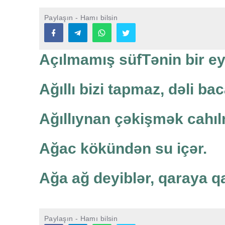
Paylaşın - Hamı bilsin
Açılmamış süfTənin bir eyb
Ağıllı bizi tapmaz, dəli ba
Ağıllıynan çəkişmək cahı
Ağac kökündən su içər.
Ağa ağ deyiblər, qaraya q
Paylaşın - Hamı bilsin