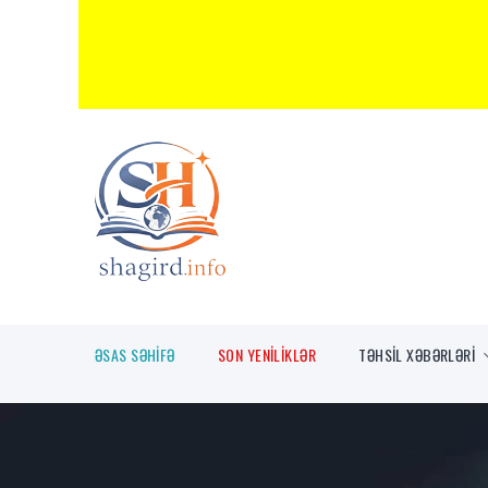
ƏSAS SƏHİFƏ
SON YENİLİKLƏR
TƏHSİL XƏBƏRLƏRİ