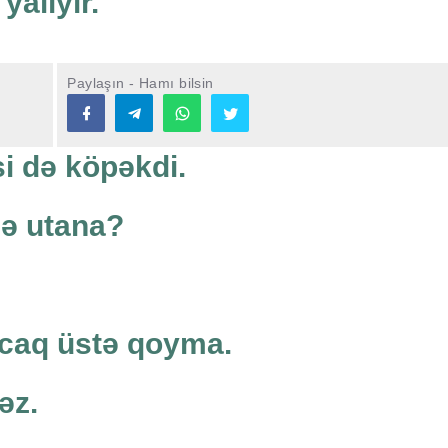
yalıyır.
Paylaşın - Hamı bilsin
si də köpəkdi.
nə utana?
caq üstə qoyma.
əz.