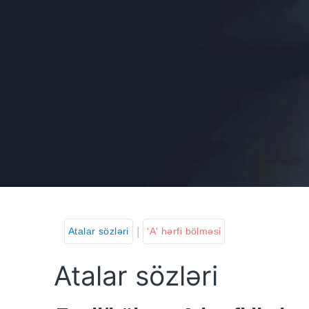
|
Atalar sözləri
'A' hərfi bölməsi
Atalar sözləri