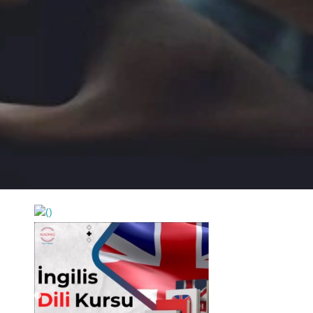
https://wa.me/994552244433