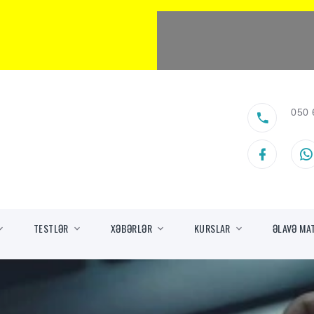
050 
TESTLƏR
XƏBƏRLƏR
KURSLAR
ƏLAVƏ MA