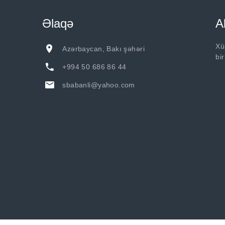
Əlaqə
A
Xü
Azərbaycan, Bakı şəhəri
bi
+994 50 686 86 44
sbabanli@yahoo.com