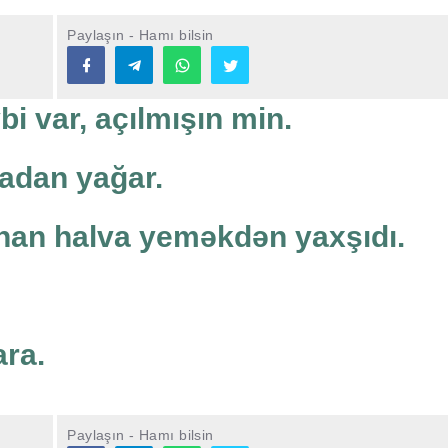
Paylaşın - Hamı bilsin
i var, açılmışın min.
cadan yağar.
lnan halva yeməkdən yaxşıdı.
ara.
Paylaşın - Hamı bilsin