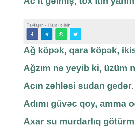
Ac it gəlmiş, tox itin yanm 
Paylaşın - Hamı bilsin
Ağ köpək, qara köpək, iki
Ağzım nə yeyib ki, üzüm 
Acın zəhləsi sudan gedər.
Adımı güvəc qoy, amma o
Axar su murdarlıq götürm