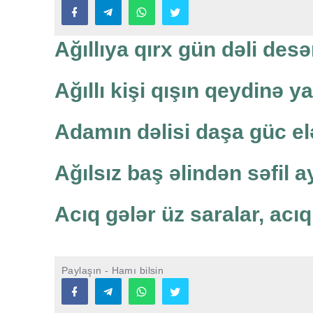
Ağıllıya qırx gün dəli desən
Ağıllı kişi qışın qeydinə y
Adamın dəlisi daşa güc elə
Ağılsız baş əlindən səfil a
Acıq gələr üz saralar, acıq
Paylaşın - Hamı bilsin