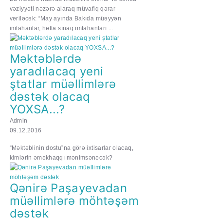
vəziyyəti nəzərə alaraq müvafiq qərar
veriləcək: “May ayında Bakıda müəyyən
imtahanlar, hətta sınaq imtahanları ...
Məktəblərdə
yaradılacaq yeni
ştatlar müəllimlərə
dəstək olacaq
YOXSA...?
Admin
09.12.2016
“Məktəblinin dostu”na görə ixtisarlar olacaq,
kimlərin əməkhaqqı mənimsənəcək?
Qənirə Paşayevadan
müəllimlərə möhtəşəm
dəstək