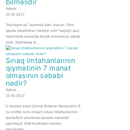
bilməlidir
Admin
20.01.2017
"Hurriyyet.az" saytında dərc olunan "Yeni
qayda müəllimləri istismar edir" başlıqlı yazı
müəllimlər arasında böyük rezonansa səbəb
olub. Xatırladaq ki...
Sınaq imtahanlarının
qiymətinin 7 manat
olmasının səbəbi
nədir?
Admin
15.01.2017
ir müddət əvvəl Dövlət İmtahan Mərkəzinin 9-
cu siniflər üzrə onlayn sınaq imtahanlarının
qiymətinin artırılması barədə məlumat
yayılmışdı. DİM tərəfindən verilən
məlumatda...