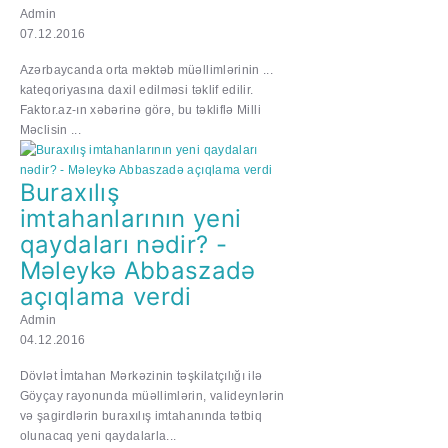
Admin
07.12.2016
Azərbaycanda orta məktəb müəllimlərinin ...
kateqoriyasına daxil edilməsi təklif edilir.
Faktor.az-ın xəbərinə görə, bu təkliflə Milli
Məclisin ...
Buraxılış
imtahanlarının yeni
qaydaları nədir? -
Məleykə Abbaszadə
açıqlama verdi
Admin
04.12.2016
Dövlət İmtahan Mərkəzinin təşkilatçılığı ilə
Göyçay rayonunda müəllimlərin, valideynlərin
və şagirdlərin buraxılış imtahanında tətbiq
olunacaq yeni qaydalarla...