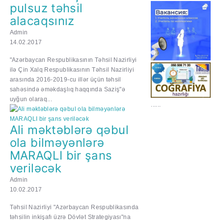
pulsuz təhsil
alacaqsınız
Admin
14.02.2017
"Azərbaycan Respublikasının Təhsil Nazirliyi
ilə Çin Xalq Respublikasının Təhsil Nazirliyi
arasında 2016-2019-cu illər üçün təhsil
sahəsində əməkdaşlıq haqqında Saziş"ə
uyğun olaraq...
......
Ali məktəblərə qəbul
ola bilməyənlərə
MARAQLI bir şans
veriləcək
Admin
10.02.2017
Təhsil Nazirliyi "Azərbaycan Respublikasında
təhsilin inkişafı üzrə Dövlət Strategiyası"na