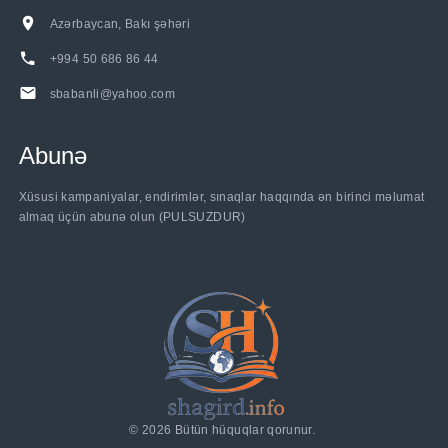
Azərbaycan, Bakı şəhəri
+994 50 686 86 44
sbabanli@yahoo.com
Abunə
Xüsusi kampaniyalar, endirimlər, sınaqlar haqqında ən birinci məlumat
almaq üçün abunə olun (PULSUZDUR)
©
2026
Bütün hüquqlar qorunur.