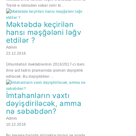
Trend-ə istinadən xəbər verir ki...
Məktəbdə keçirilən
hansı məşğələni ləğv
etdilər ?
Admin
23.12.2016
Ümumtəhsil məktəblərinin 2016/2017-ci dərs
ilinə aid tədris planlarında qismən dəyişiklik
ediləcək. Bu dəyişikliklər ...
İmtahanların vaxtı
dəyişdiriləcək, amma
nə səbəbdən?
Admin
10.12.2016
Bu məsələ hazırda müzakirə olunur və sonda