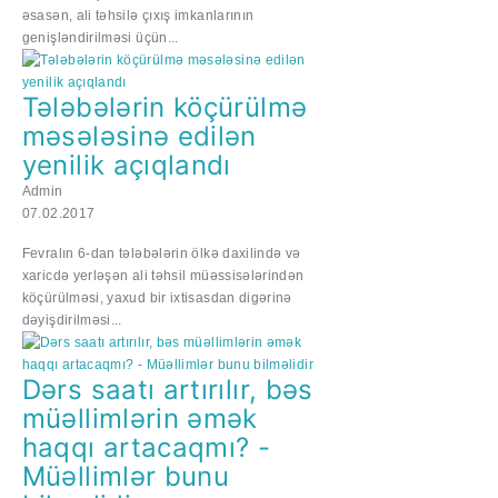
əsasən, ali təhsilə çıxış imkanlarının
genişləndirilməsi üçün...
Tələbələrin köçürülmə
məsələsinə edilən
yenilik açıqlandı
Admin
07.02.2017
Fevralın 6-dan tələbələrin ölkə daxilində və
xaricdə yerləşən ali təhsil müəssisələrindən
köçürülməsi, yaxud bir ixtisasdan digərinə
dəyişdirilməsi...
Dərs saatı artırılır, bəs
müəllimlərin əmək
haqqı artacaqmı? -
Müəllimlər bunu