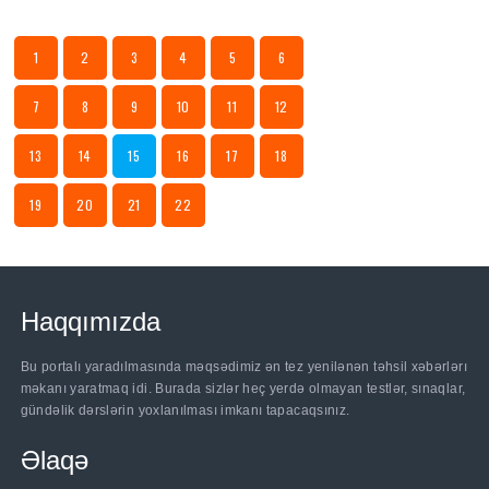
1
2
3
4
5
6
7
8
9
10
11
12
13
14
15
16
17
18
19
20
21
22
Haqqımızda
Bu portalı yaradılmasında məqsədimiz ən tez yenilənən təhsil xəbərlərı
məkanı yaratmaq idi. Burada sizlər heç yerdə olmayan testlər, sınaqlar,
gündəlik dərslərin yoxlanılması imkanı tapacaqsınız.
Əlaqə