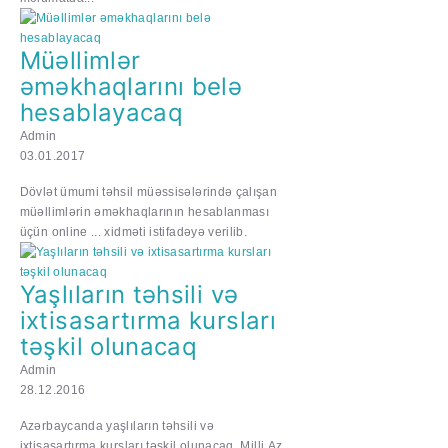
Müəllimlər
əməkhaqlarını belə
hesablayacaq
Admin
03.01.2017
Dövlət ümumi təhsil müəssisələrində çalışan
müəllimlərin əməkhaqlarının hesablanması
üçün online ... xidməti istifadəyə verilib.
Yaşlıların təhsili və
ixtisasartırma kursları
təşkil olunacaq
Admin
28.12.2016
Azərbaycanda yaşlıların təhsili və
ixtisasartırma kursları təşkil olunacaq. Milli.Az