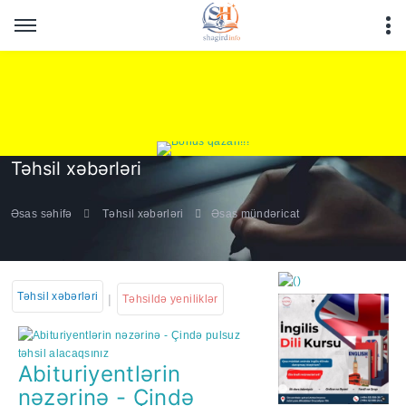
Təhsil xəbərləri
Əsas səhifə
Təhsil xəbərləri
Əsas mündəricat
Təhsil xəbərləri
|
Təhsildə yeniliklər
Abituriyentlərin
https://wa.me/994552244
nəzərinə - Çində