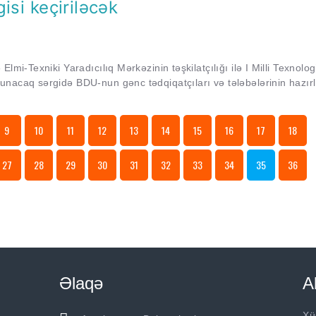
isi keçiriləcək
lmi-Texniki Yaradıcılıq Mərkəzinin təşkilatçılığı ilə I Milli Texnolog
unacaq sərgidə BDU-nun gənc tədqiqatçıları və tələbələrinin hazır
9
10
11
12
13
14
15
16
17
18
27
28
29
30
31
32
33
34
35
36
Əlaqə
A
Xü