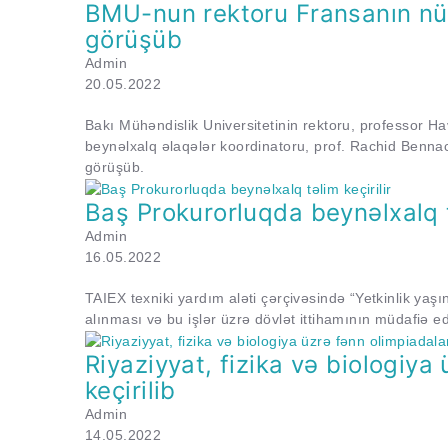
BMU-nun rektoru Fransanın nüfuz
görüşüb
Admin
20.05.2022
Bakı Mühəndislik Universitetinin rektoru, professor 
beynəlxalq əlaqələr koordinatoru, prof. Rachid Benna
görüşüb.
Baş Prokurorluqda beynəlxalq tə
Admin
16.05.2022
TAIEX texniki yardım aləti çərçivəsində “Yetkinlik yaşı
alınması və bu işlər üzrə dövlət ittihamının müdafiə ed
Riyaziyyat, fizika və biologiya 
keçirilib
Admin
14.05.2022