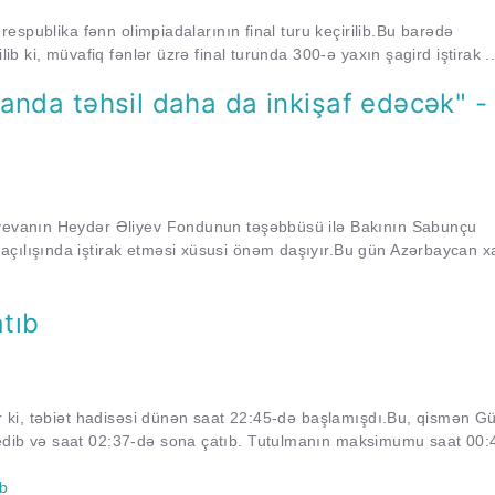
 respublika fənn olimpiadalarının final turu keçirilib.Bu barədə
lib ki, müvafiq fənlər üzrə final turunda 300-ə yaxın şagird iştirak ..
anda təhsil daha da inkişaf edəcək" -
liyevanın Heydər Əliyev Fondunun təşəbbüsü ilə Bakının Sabunçu
açılışında iştirak etməsi xüsusi önəm daşıyır.Bu gün Azərbaycan x
atıb
rir ki, təbiət hadisəsi dünən saat 22:45-də başlamışdı.Bu, qismən G
 edib və saat 02:37-də sona çatıb. Tutulmanın maksimumu saat 00: