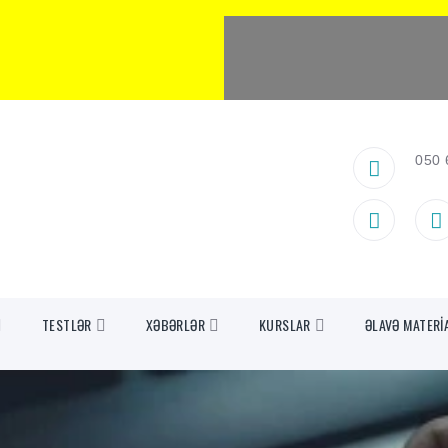
050 
TESTLƏR
XƏBƏRLƏR
KURSLAR
ƏLAVƏ MATERİ