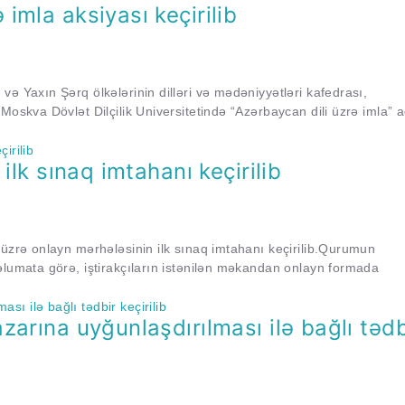
imla aksiyası keçirilib
ə Yaxın Şərq ölkələrinin dilləri və mədəniyyətləri kafedrası,
Moskva Dövlət Dilçilik Universitetində “Azərbaycan dili üzrə imla” a
ilk sınaq imtahanı keçirilib
 üzrə onlayn mərhələsinin ilk sınaq imtahanı keçirilib.Qurumun
əlumata görə, iştirakçıların istənilən məkandan onlayn formada
zarına uyğunlaşdırılması ilə bağlı tədb