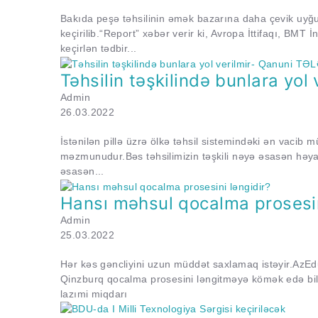
Bakıda peşə təhsilinin əmək bazarına daha çevik uyğ
keçirilib.“Report” xəbər verir ki, Avropa İttifaqı, BMT 
keçirlən tədbir...
Təhsilin təşkilində bunlara yo
Admin
26.03.2022
İstənilən pillə üzrə ölkə təhsil sistemindəki ən vacib mü
məzmunudur.Bəs təhsilimizin təşkili nəyə əsasən həya
əsasən...
Hansı məhsul qocalma prosesin
Admin
25.03.2022
Hər kəs gəncliyini uzun müddət saxlamaq istəyir.AzEdu.
Qinzburq qocalma prosesini ləngitməyə kömək edə bil
lazımi miqdarı