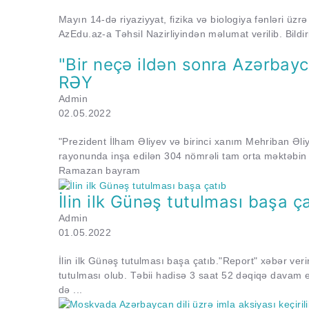
Mayın 14-də riyaziyyat, fizika və biologiya fənləri üzrə
AzEdu.az-a Təhsil Nazirliyindən məlumat verilib. Bildiri
"Bir neçə ildən sonra Azərbayc
RƏY
Admin
02.05.2022
"Prezident İlham Əliyev və birinci xanım Mehriban Ə
rayonunda inşa edilən 304 nömrəli tam orta məktəbin 
Ramazan bayram
İlin ilk Günəş tutulması başa ç
Admin
01.05.2022
İlin ilk Günəş tutulması başa çatıb."Report" xəbər ve
tutulması olub. Təbii hadisə 3 saat 52 dəqiqə davam
də ...