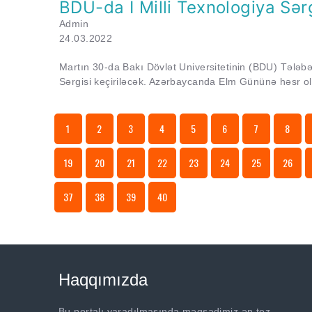
BDU-da I Milli Texnologiya Sərg
Admin
24.03.2022
Martın 30-da Bakı Dövlət Universitetinin (BDU) Tələbə E
Sərgisi keçiriləcək. Azərbaycanda Elm Gününə həsr ol
1
2
3
4
5
6
7
8
19
20
21
22
23
24
25
26
37
38
39
40
Haqqımızda
Bu portalı yaradılmasında məqsədimiz ən tez