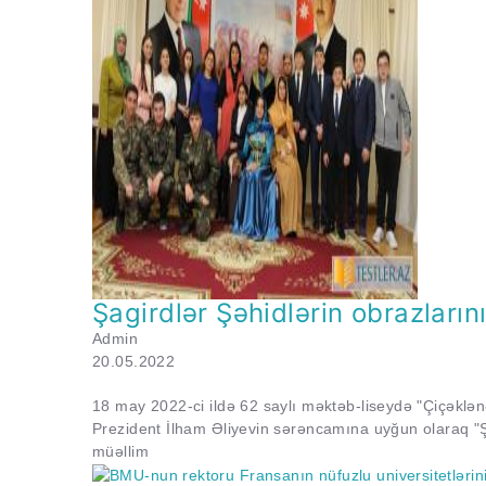
Şagirdlər Şəhidlərin obrazları
Admin
20.05.2022
18 may 2022-ci ildə 62 saylı məktəb-liseydə "Çiçəklən
Prezident İlham Əliyevin sərəncamına uyğun olaraq "Şuş
müəllim