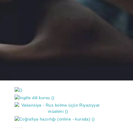
https://wa.me/994552244433