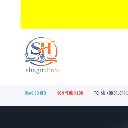
ƏSAS SƏHİFƏ
SON YENİLİKLƏR
TƏHSİL XƏBƏRLƏRİ