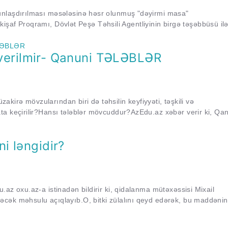
unlaşdırılması məsələsinə həsr olunmuş "dəyirmi masa"
İnkişaf Proqramı, Dövlət Peşə Təhsili Agentliyinin birgə təşəbbüsü il
l verilmir- Qanuni TƏLƏBLƏR
zakirə mövzularından biri də təhsilin keyfiyyəti, təşkili və
ta keçirilir?Hansı tələblər mövcuddur?AzEdu.az xəbər verir ki, Qa
i ləngidir?
az oxu.az-a istinadən bildirir ki, qidalanma mütəxəssisi Mixail
əcək məhsulu açıqlayıb.O, bitki zülalını qeyd edərək, bu maddənin