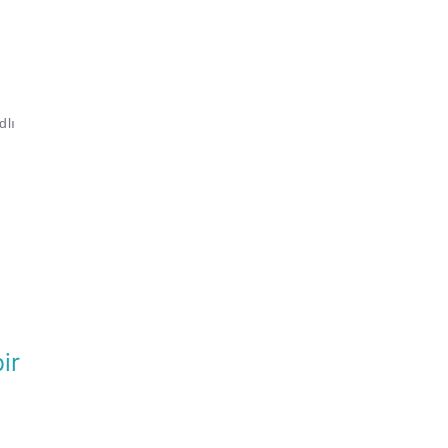
dlı
ir