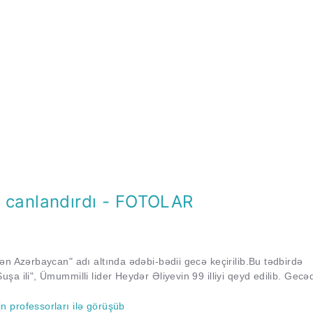
nı canlandırdı - FOTOLAR
ən Azərbaycan" adı altında ədəbi-bədii gecə keçirilib.Bu tədbirdə
a ili", Ümummilli lider Heydər Əliyevin 99 illiyi qeyd edilib. Gecə