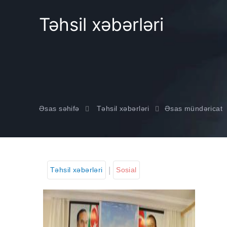
Təhsil xəbərləri
Əsas səhifə
Təhsil xəbərləri
Əsas mündəricat
|
Təhsil xəbərləri
Sosial