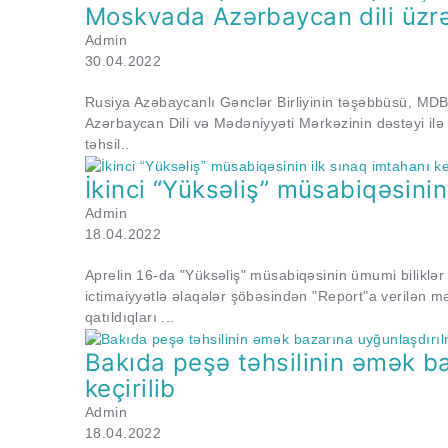
Moskvada Azərbaycan dili üzrə 
Admin
30.04.2022
Rusiya Azəbaycanlı Gənclər Birliyinin təşəbbüsü, MDB v
Azərbaycan Dili və Mədəniyyəti Mərkəzinin dəstəyi ilə 
təhsil..
İkinci “Yüksəliş” müsabiqəsinin 
Admin
18.04.2022
Aprelin 16-da "Yüksəliş" müsabiqəsinin ümumi biliklər
ictimaiyyətlə əlaqələr şöbəsindən "Report"a verilən m
qatıldıqları ...
Bakıda peşə təhsilinin əmək ba
keçirilib
Admin
18.04.2022