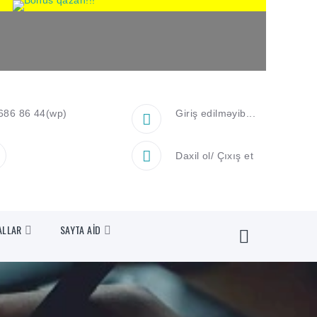
686 86 44
(wp)
Giriş edilməyib...
Daxil ol
/
Çıxış et
ALLAR
SAYTA AİD