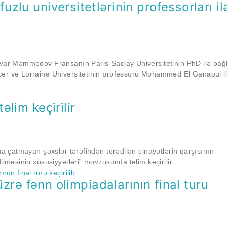
lu universitetlərinin professorları il
Havar Məmmədov Fransanın Paris-Saclay Universitetinin PhD ilə bağl
cer və Lorraine Universitetinin professoru Mohammed El Ganaoui i
lim keçirilir
na çatmayan şəxslər tərəfindən törədilən cinayətlərin qarşısının
ilməsinin xüsusiyyətləri” movzusunda təlim keçirilir...
üzrə fənn olimpiadalarının final turu