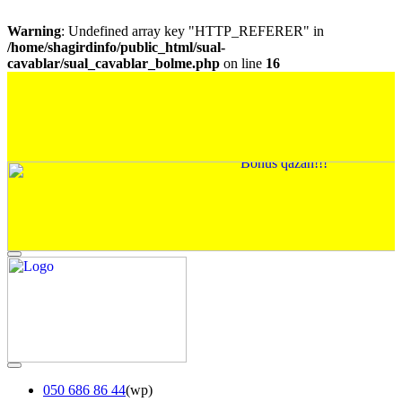
Warning
: Undefined array key "HTTP_REFERER" in
/home/shagirdinfo/public_html/sual-
cavablar/sual_cavablar_bolme.php
on line
16
050 686 86 44
(wp)