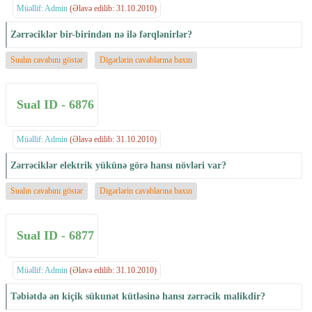
Müəllif: Admin
(Əlavə edilib: 31.10.2010)
Zərrəciklər bir-birindən nə ilə fərqlənirlər?
Sualın cavabını göstər
Digərlərin cavablarına baxın
Sual ID - 6876
Müəllif: Admin
(Əlavə edilib: 31.10.2010)
Zərrəciklər elektrik yükünə görə hansı növləri var?
Sualın cavabını göstər
Digərlərin cavablarına baxın
Sual ID - 6877
Müəllif: Admin
(Əlavə edilib: 31.10.2010)
Təbiətdə ən kiçik sükunət kütləsinə hansı zərrəcik malikdir?