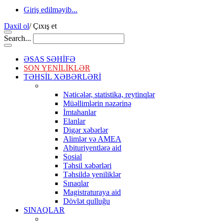
Giriş edilməyib...
Daxil ol
/
Çıxış et
Search...
ƏSAS SƏHİFƏ
SON YENİLİKLƏR
TƏHSİL XƏBƏRLƏRİ
Nəticələr, statistika, reytinqlər
Müəllimlərin nəzərinə
İmtahanlar
Elanlar
Digər xəbərlər
Alimlər və AMEA
Abituriyentlərə aid
Sosial
Təhsil xəbərləri
Təhsildə yeniliklər
Sınaqlar
Magistraturaya aid
Dövlət qulluğu
SINAQLAR