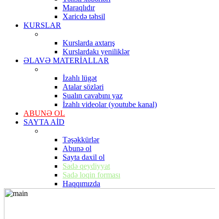
Maraqlıdır
Xaricdə təhsil
KURSLAR
Kurslarda axtarış
Kurslardakı yeniliklər
ƏLAVƏ MATERİALLAR
İzahlı lügət
Atalar sözləri
Sualın cavabını yaz
İzahlı videolar (youtube kanal)
ABUNƏ OL
SAYTA AİD
Təşəkkürlər
Abunə ol
Sayta daxil ol
Sadə qeydiyyat
Sadə loqin forması
Haqqımızda