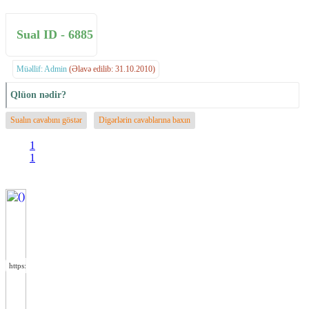
Sual ID - 6885
Müəllif: Admin
(Əlavə edilib: 31.10.2010)
Qlüon nədir?
Sualın cavabını göstər
Digərlərin cavablarına baxın
1
1
https://wa.me/994552244433