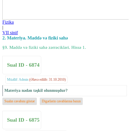
Fizika
|
VII sinif
2. Materiya. Maddə və fiziki sahə
§9. Maddə və fiziki sahə zərrəcikləri. Hissə 1.
Sual ID - 6874
Müəllif: Admin
(Əlavə edilib: 31.10.2010)
Materiya nədən təşkil olunmuşdur?
Sualın cavabını göstər
Digərlərin cavablarına baxın
Sual ID - 6875