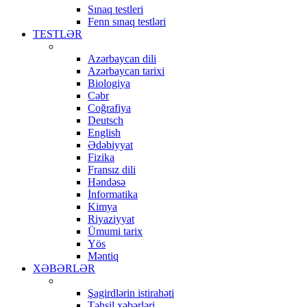
Sınaq testleri
Fenn sınaq testləri
TESTLƏR
Azərbaycan dili
Azərbaycan tarixi
Biologiya
Cəbr
Coğrafiya
Deutsch
English
Ədəbiyyat
Fizika
Fransız dili
Həndəsə
İnformatika
Kimya
Riyaziyyat
Ümumi tarix
Yös
Məntiq
XƏBƏRLƏR
Şagirdlərin istirahəti
Təhsil xəbərləri