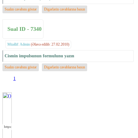
Sualın cavabını göstər
Digərlərin cavablarına baxın
Sual ID - 7340
Müəllif: Admin
(Əlavə edilib: 27.02.2010)
Cismin impulsunun formulunu yazın
Sualın cavabını göstər
Digərlərin cavablarına baxın
1
https://wa.me/994552244433