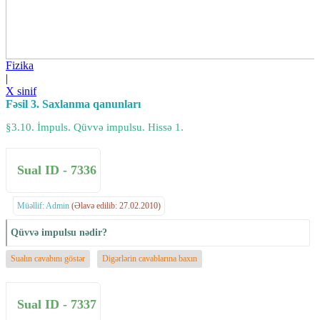
Fizika
|
X sinif
Fəsil 3. Saxlanma qanunları
§3.10. İmpuls. Qüvvə impulsu. Hissə 1.
Sual ID - 7336
Müəllif: Admin
(Əlavə edilib: 27.02.2010)
Qüvvə impulsu nədir?
Sualın cavabını göstər
Digərlərin cavablarına baxın
Sual ID - 7337