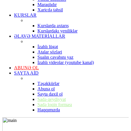
Maraqlıdır
Xaricdə təhsil
KURSLAR
Kurslarda axtarış
Kurslardakı yeniliklər
ƏLAVƏ MATERİALLAR
İzahlı lügət
Atalar sözləri
Sualın cavabını yaz
İzahlı videolar (youtube kanal)
ABUNƏ OL
SAYTA AİD
Təşəkkürlər
Abunə ol
Sayta daxil ol
Sadə qeydiyyat
Sadə loqin forması
Haqqımızda