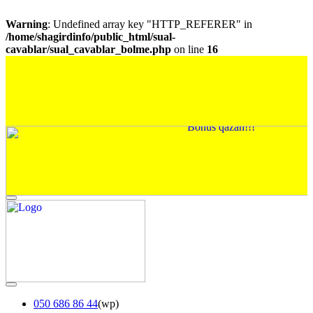
Warning
: Undefined array key "HTTP_REFERER" in
/home/shagirdinfo/public_html/sual-
cavablar/sual_cavablar_bolme.php
on line
16
050 686 86 44
(wp)