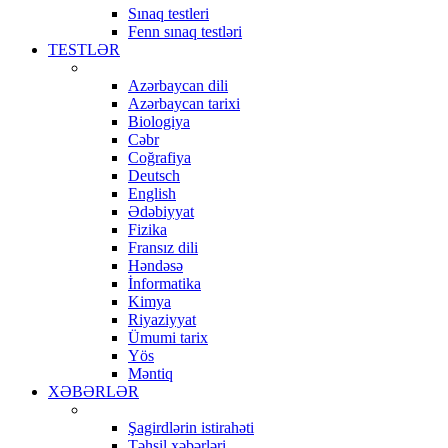
Sınaq testleri
Fenn sınaq testləri
TESTLƏR
Azərbaycan dili
Azərbaycan tarixi
Biologiya
Cəbr
Coğrafiya
Deutsch
English
Ədəbiyyat
Fizika
Fransız dili
Həndəsə
İnformatika
Kimya
Riyaziyyat
Ümumi tarix
Yös
Məntiq
XƏBƏRLƏR
Şagirdlərin istirahəti
Təhsil xəbərləri