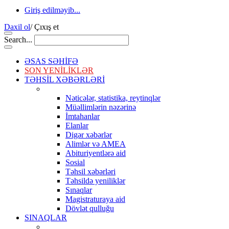
Giriş edilməyib...
Daxil ol
/
Çıxış et
Search...
ƏSAS SƏHİFƏ
SON YENİLİKLƏR
TƏHSİL XƏBƏRLƏRİ
Nəticələr, statistika, reytinqlər
Müəllimlərin nəzərinə
İmtahanlar
Elanlar
Digər xəbərlər
Alimlər və AMEA
Abituriyentlərə aid
Sosial
Təhsil xəbərləri
Təhsildə yeniliklər
Sınaqlar
Magistraturaya aid
Dövlət qulluğu
SINAQLAR