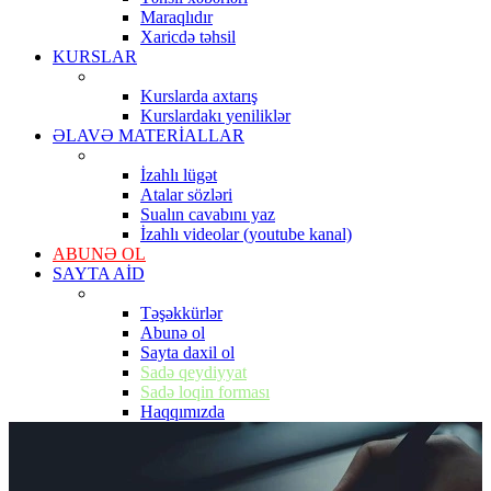
Maraqlıdır
Xaricdə təhsil
KURSLAR
Kurslarda axtarış
Kurslardakı yeniliklər
ƏLAVƏ MATERİALLAR
İzahlı lügət
Atalar sözləri
Sualın cavabını yaz
İzahlı videolar (youtube kanal)
ABUNƏ OL
SAYTA AİD
Təşəkkürlər
Abunə ol
Sayta daxil ol
Sadə qeydiyyat
Sadə loqin forması
Haqqımızda