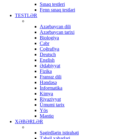
Sınaq testleri
Fenn sınaq testləri
TESTLƏR
Azərbaycan dili
Azərbaycan tarixi
Biologiya
Cəbr
Coğrafiya
Deutsch
English
Ədəbiyyat
Fizika
Fransız dili
Həndəsə
İnformatika
Kimya
Riyaziyyat
Ümumi tarix
Yös
Məntiq
XƏBƏRLƏR
Şagirdlərin istirahəti
Təhsil xəbərləri