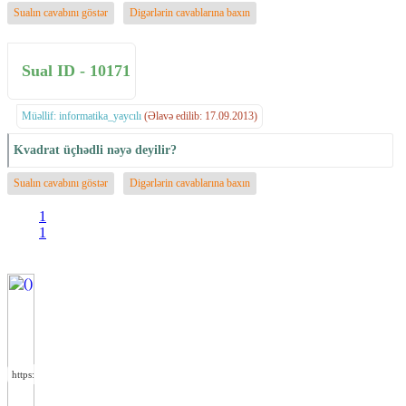
Sualın cavabını göstər
Digərlərin cavablarına baxın
Sual ID - 10171
Müəllif: informatika_yaycılı
(Əlavə edilib: 17.09.2013)
Kvadrat üçhədli nəyə deyilir?
Sualın cavabını göstər
Digərlərin cavablarına baxın
1
1
https://wa.me/994552244433