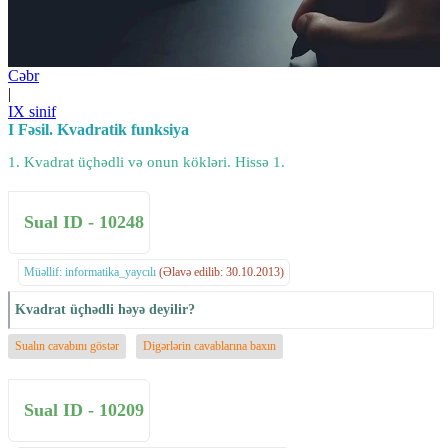
Cəbr
|
IX sinif
I Fəsil. Kvadratik funksiya
1. Kvadrat üçhədli və onun kökləri. Hissə 1.
Sual ID - 10248
Müəllif: informatika_yaycılı
(Əlavə edilib: 30.10.2013)
Kvadrat üçhədli həyə deyilir?
Sualın cavabını göstər
Digərlərin cavablarına baxın
Sual ID - 10209