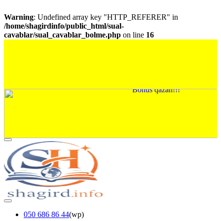
Warning
: Undefined array key "HTTP_REFERER" in
/home/shagirdinfo/public_html/sual-
cavablar/sual_cavablar_bolme.php
on line
16
050 686 86 44
(wp)