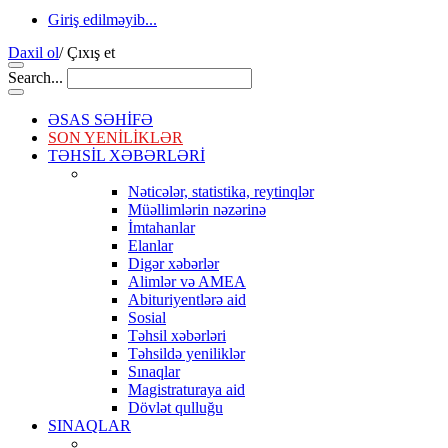
Giriş edilməyib...
Daxil ol
/
Çıxış et
Search...
ƏSAS SƏHİFƏ
SON YENİLİKLƏR
TƏHSİL XƏBƏRLƏRİ
Nəticələr, statistika, reytinqlər
Müəllimlərin nəzərinə
İmtahanlar
Elanlar
Digər xəbərlər
Alimlər və AMEA
Abituriyentlərə aid
Sosial
Təhsil xəbərləri
Təhsildə yeniliklər
Sınaqlar
Magistraturaya aid
Dövlət qulluğu
SINAQLAR