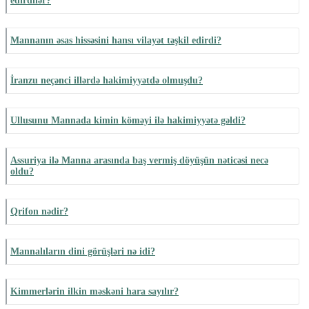
edirdilər?
Mannanın əsas hissəsini hansı vilayət təşkil edirdi?
İranzu neçənci illərdə hakimiyyətdə olmuşdu?
Ullusunu Mannada kimin köməyi ilə hakimiyyətə gəldi?
Assuriya ilə Manna arasında baş vermiş döyüşün nəticəsi necə
oldu?
Qrifon nədir?
Mannalıların dini görüşləri nə idi?
Kimmerlərin ilkin məskəni hara sayılır?