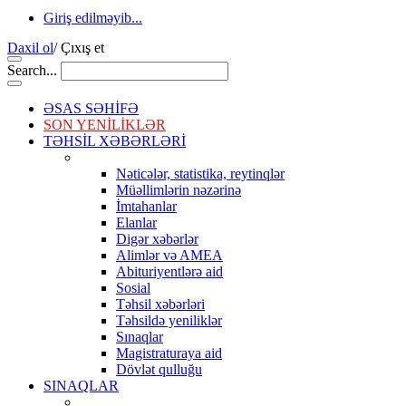
Giriş edilməyib...
Daxil ol
/
Çıxış et
Search...
ƏSAS SƏHİFƏ
SON YENİLİKLƏR
TƏHSİL XƏBƏRLƏRİ
Nəticələr, statistika, reytinqlər
Müəllimlərin nəzərinə
İmtahanlar
Elanlar
Digər xəbərlər
Alimlər və AMEA
Abituriyentlərə aid
Sosial
Təhsil xəbərləri
Təhsildə yeniliklər
Sınaqlar
Magistraturaya aid
Dövlət qulluğu
SINAQLAR