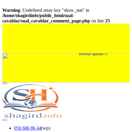
Warning
: Undefined array key "show_stat" in
/home/shagirdinfo/public_html/sual-
cavablar/sual_cavablar_comment_page.php
on line
25
050 686 86 44
(wp)