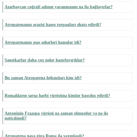
Azərbaycan coğrafi adının yaranmasını nə ilə bağlayırlar?
Atropatenanın ərazisi hansı torpaqları əhatə edirdi?
Atropatenanın əsas şəhərləri hansılar idi?
Sənətkarlar daha çox nələr hazırlayırdılar?
Bu zaman Atropatena hökmdarı kim idi?
Romalıların şərqə hərbi yürüşünə kimlər başçılıq edirdi?
Antoninin Fraaspa yürüşü nə zaman olmuşdur və nə ilə
nəticələndi?
Atropatena nəyə görə Roma ilə yaxınlaşdı?