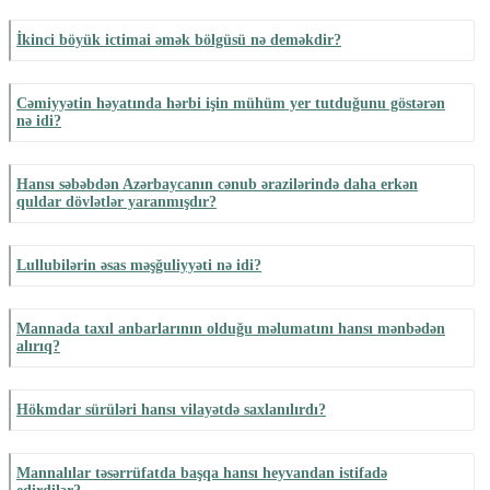
İkinci böyük ictimai əmək bölgüsü nə deməkdir?
Cəmiyyətin həyatında hərbi işin mühüm yer tutduğunu göstərən
nə idi?
Hansı səbəbdən Azərbaycanın cənub ərazilərində daha erkən
quldar dövlətlər yaranmışdır?
Lullubilərin əsas məşğuliyyəti nə idi?
Mannada taxıl anbarlarının olduğu məlumatını hansı mənbədən
alırıq?
Hökmdar sürüləri hansı vilayətdə saxlanılırdı?
Mannalılar təsərrüfatda başqa hansı heyvandan istifadə