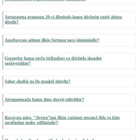
Atropatena eramızın 20-ci illərində hansı dövlətin təsiri altına
düşdü?
Azərbaycan adının ilkin forması necə işlənmişdir?
Gərgərlər hansı tayfa ittifaqları və dövlətlə əlaqələr
saxlayırdılar?
Şəhər əhalisi nə ilə məşğul olurdu?
Atropatenada hansı dinə sitayiş edirdilər?
Rəvayətə görə, “Avesta”nın ilkin variantı neçənci ildə və kim
tərəfindən məhv edilmişdir?