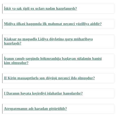
İskit və sak tipli ox ucları nədən hazırlanırdı?
Midiya ölkəsi haqqında ilk məlumat neçənci yüzilliyə aiddir?
Kiaksar nə məqsədlə Lidiya dövlətinə qarşı müharibəyə
hazırlaşdı?
İranın cənub-şərqində hökmranlığa başlayan sülalənin banisi
kim olmuşdur?
II Kirin massagetlərlə son döyüşü neçənci ildə olmuşdur?
I Daranın həyata keçirdiyi islahatlar hansılardır?
Atropatenanın adı haradan götürülüb?