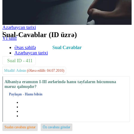
Azərbaycan tarixi
|
Sual-Cavablar (ID üzrə)
VI sinif
Əsas səhifə
Sual Cavablar
Azərbaycan tarixi
Sual ID - 411
Müəllif: Admin
(Əlavə edilib: 04.07.2010)
Albaniya eramızın I-III əsrlərində hansı tayfaların hücumuna
məruz qalmışdır?
Paylaşın - Hamı bilsin
Sualın cavabını göstər
Öz cavabını göndər