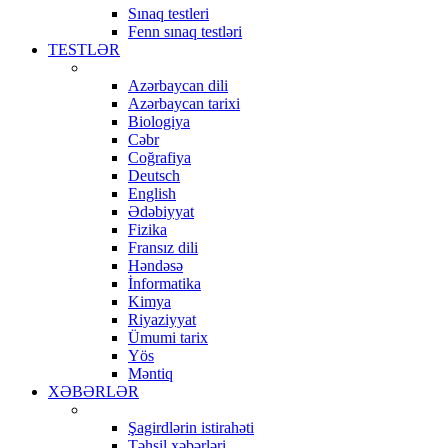
Sınaq testleri
Fenn sınaq testləri
TESTLƏR
Azərbaycan dili
Azərbaycan tarixi
Biologiya
Cəbr
Coğrafiya
Deutsch
English
Ədəbiyyat
Fizika
Fransız dili
Həndəsə
İnformatika
Kimya
Riyaziyyat
Ümumi tarix
Yös
Məntiq
XƏBƏRLƏR
Şagirdlərin istirahəti
Təhsil xəbərləri