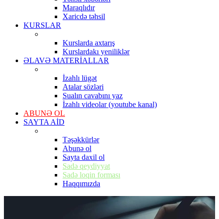
Maraqlıdır
Xaricdə təhsil
KURSLAR
Kurslarda axtarış
Kurslardakı yeniliklər
ƏLAVƏ MATERİALLAR
İzahlı lügət
Atalar sözləri
Sualın cavabını yaz
İzahlı videolar (youtube kanal)
ABUNƏ OL
SAYTA AİD
Təşəkkürlər
Abunə ol
Sayta daxil ol
Sadə qeydiyyat
Sadə loqin forması
Haqqımızda