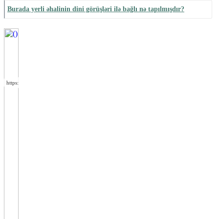
Burada yerli əhalinin dini görüşləri ilə bağlı nə tapılmışdır?
https://wa.me/994552244433