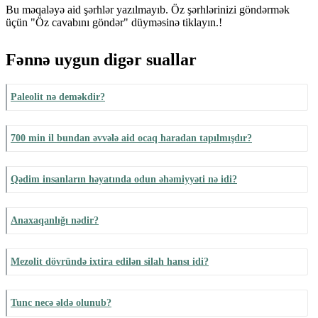
Bu məqaləyə aid şərhlər yazılmayıb. Öz şərhlərinizi göndərmək
üçün "Öz cavabını göndər" düyməsinə tiklayın.!
Fənnə uygun digər suallar
Paleolit nə deməkdir?
700 min il bundan əvvələ aid ocaq haradan tapılmışdır?
Qədim insanların həyatında odun əhəmiyyəti nə idi?
Anaxaqanlığı nədir?
Mezolit dövründə ixtira edilən silah hansı idi?
Tunc necə əldə olunub?