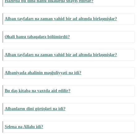
Hazırda bu dinə hansı ölkələrdə sitayiş edirlər?
Alban tayfaları nə zaman vahid bir ad altında birləşmişlər?
Əhali hansı təbəqələrə bölünürdü?
Alban tayfaları nə zaman vahid bir ad altında birləşmişlər?
Albaniyada əhalinin məşğuliyyəti nə idi?
Bu daş kitabə nə vaxtda aid edilir?
Albanların dini görüşləri nə idi?
Selena nə Allahı idi?