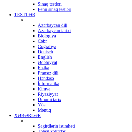
Sınaq testleri
Fenn sınaq testləri
TESTLƏR
Azərbaycan dili
Azərbaycan tarixi
Biologiya
Cəbr
Coğrafiya
Deutsch
English
Ədəbiyyat
Fizika
Fransız dili
Həndəsə
İnformatika
Kimya
Riyaziyyat
Ümumi tarix
Yös
Məntiq
XƏBƏRLƏR
Şagirdlərin istirahəti
Təhsil xəbərləri