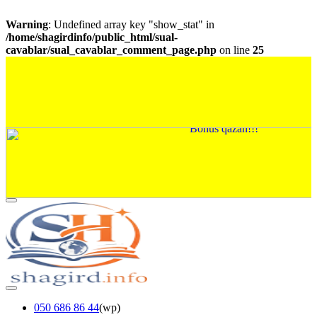
Warning
: Undefined array key "show_stat" in
/home/shagirdinfo/public_html/sual-
cavablar/sual_cavablar_comment_page.php
on line
25
050 686 86 44
(wp)