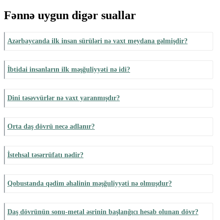
Fənnə uygun digər suallar
Azərbaycanda ilk insan sürüləri nə vaxt meydana gəlmişdir?
İbtidai insanların ilk məşğuliyyəti nə idi?
Dini təsəvvürlər nə vaxt yaranmışdır?
Orta daş dövrü necə adlanır?
İstehsal təsərrüfatı nədir?
Qobustanda qədim əhalinin məşğuliyyəti nə olmuşdur?
Daş dövrünün sonu-metal əsrinin başlanğıcı hesab olunan dövr?