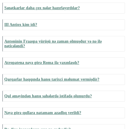
Sənətkarlar daha çox nələr hazırlayırdılar?
III Antiox kim idi?
Antoninin Fraaspa yürüşü nə zaman olmuşdur və nə ilə
nəticələndi?
Atropatena nəyə görə Roma ilə yaxınlaşdı?
Qarqarlar haqqında hansı tarixçi məlumat vermişdir?
Qul əməyindən hansı sahələrdə istifadə olunurdu?
Nəyə görə qullara natamam azadlıq verildi?