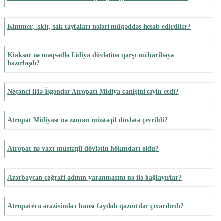
Kimmer, iskit, sak tayfaları nələri müqəddəs hesab edirdilər?
Kiaksar nə məqsədlə Lidiya dövlətinə qarşı müharibəyə
hazırlaşdı?
Neçənci ildə İsgəndər Atropatı Midiya canişini təyin etdi?
Atropat Midiyası nə zaman müstəqil dövlətə çevrildi?
Atropat nə vaxt müstəqil dövlətin hökmdarı oldu?
Azərbaycan coğrafi adının yaranmasını nə ilə bağlayırlar?
Atropatena ərazisindən hansı faydalı qazıntılar çıxarılırdı?