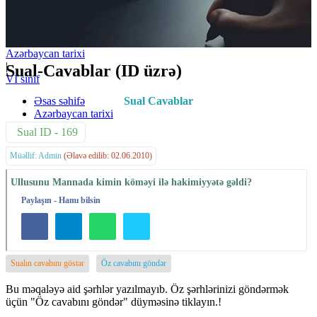
Azərbaycan tarixi
|
Sual-Cavablar (ID üzrə)
VI sinif
Əsas səhifə
Sual Cavablar
Azərbaycan tarixi
Sual ID - 169
Müəllif: Admin
(Əlavə edilib: 02.06.2010)
Ullusunu Mannada kimin köməyi ilə hakimiyyətə gəldi?
Paylaşın - Hamı bilsin
Sualın cavabını göstər
Öz cavabını göndər
Bu məqaləyə aid şərhlər yazılmayıb. Öz şərhlərinizi göndərmək
üçün "Öz cavabını göndər" düyməsinə tiklayın.!