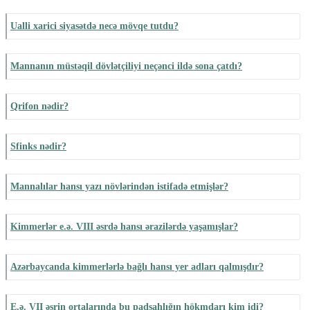
Ualli xarici siyasətdə necə mövqe tutdu?
Mannanın müstəqil dövlətçiliyi neçənci ildə sona çatdı?
Qrifon nədir?
Sfinks nədir?
Mannalılar hansı yazı növlərindən istifadə etmişlər?
Kimmerlər e.ə. VIII əsrdə hansı ərazilərdə yaşamışlar?
Azərbaycanda kimmerlərlə bağlı hansı yer adları qalmışdır?
E.ə. VII əsrin ortalarında bu padşahlığın hökmdarı kim idi?