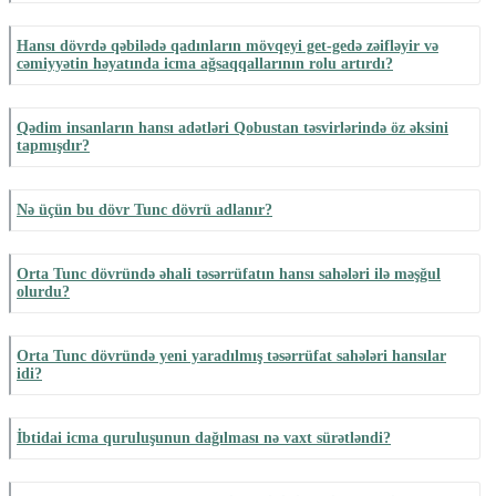
Hansı dövrdə qəbilədə qadınların mövqeyi get-gedə zəifləyir və
cəmiyyətin həyatında icma ağsaqqallarının rolu artırdı?
Qədim insanların hansı adətləri Qobustan təsvirlərində öz əksini
tapmışdır?
Nə üçün bu dövr Tunc dövrü adlanır?
Orta Tunc dövründə əhali təsərrüfatın hansı sahələri ilə məşğul
olurdu?
Orta Tunc dövründə yeni yaradılmış təsərrüfat sahələri hansılar
idi?
İbtidai icma quruluşunun dağılması nə vaxt sürətləndi?