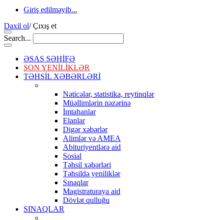
Giriş edilməyib...
Daxil ol
/
Çıxış et
Search...
ƏSAS SƏHİFƏ
SON YENİLİKLƏR
TƏHSİL XƏBƏRLƏRİ
Nəticələr, statistika, reytinqlər
Müəllimlərin nəzərinə
İmtahanlar
Elanlar
Digər xəbərlər
Alimlər və AMEA
Abituriyentlərə aid
Sosial
Təhsil xəbərləri
Təhsildə yeniliklər
Sınaqlar
Magistraturaya aid
Dövlət qulluğu
SINAQLAR