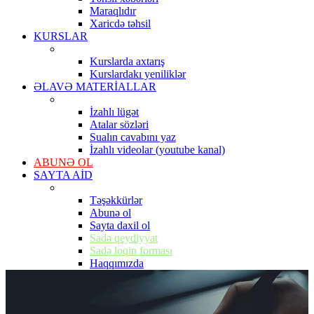
Maraqlıdır
Xaricdə təhsil
KURSLAR
Kurslarda axtarış
Kurslardakı yeniliklər
ƏLAVƏ MATERİALLAR
İzahlı lügət
Atalar sözləri
Sualın cavabını yaz
İzahlı videolar (youtube kanal)
ABUNƏ OL
SAYTA AİD
Təşəkkürlər
Abunə ol
Sayta daxil ol
Sadə qeydiyyat
Sadə loqin forması
Haqqımızda