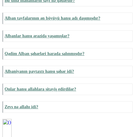
Bu dinə inananların sayı nə qədərdir?
Alban tayfalarının ən böyüyü hansı adı daşımışdır?
Albanlar hansı ərazidə yaşamışlar?
Qədim Alban şəhərləri harada salınmışdır?
Albaniyanın paytaxtı hansı şəhər idi?
Onlar hansı allahlara sitayiş edirdilər?
Zevs nə allahı idi?