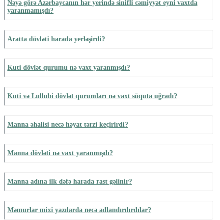
Nəyə görə Azərbaycanın hər yerində sinifli cəmiyyət eyni vaxtda
yaranmamışdı?
Aratta dövləti harada yerləşirdi?
Kuti dövlət qurumu nə vaxt yaranmışdı?
Kuti və Lullubi dövlət qurumları nə vaxt süquta uğradı?
Manna əhalisi necə həyat tərzi keçirirdi?
Manna dövləti nə vaxt yaranmışdı?
Manna adına ilk dəfə harada rast gəlinir?
Məmurlar mixi yazılarda necə adlandırılırdılar?