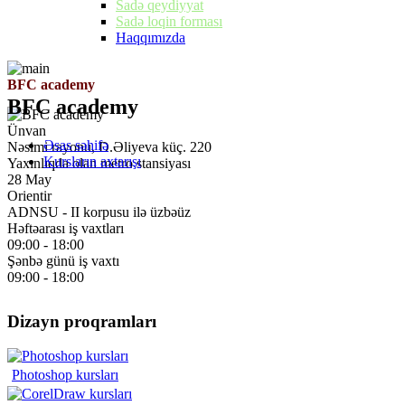
Sadə qeydiyyat
Sadə loqin forması
Haqqımızda
BFC academy
BFC academy
Ünvan
Əsas səhifə
Nəsimi rayonu, D.Əliyeva küç. 220
Kursların axtarışı
Yaxınlıqda olan metro stansiyası
28 May
Orientir
ADNSU - II korpusu ilə üzbəüz
Həftəarası iş vaxtları
09:00 - 18:00
Şənbə günü iş vaxtı
09:00 - 18:00
Dizayn proqramları
Photoshop kursları