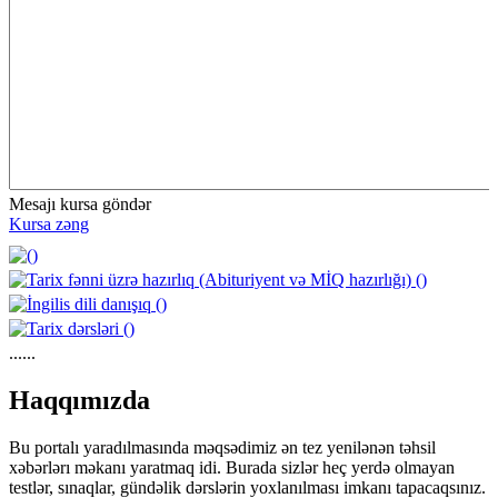
Mesajı kursa göndər
Kursa zəng
......
https://wa.me/994552244433
Haqqımızda
Bu portalı yaradılmasında məqsədimiz ən tez yenilənən təhsil
xəbərlərı məkanı yaratmaq idi. Burada sizlər heç yerdə olmayan
testlər, sınaqlar, gündəlik dərslərin yoxlanılması imkanı tapacaqsınız.