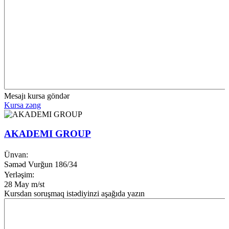
Mesajı kursa göndər
Kursa zəng
AKADEMI GROUP
Ünvan:
Səməd Vurğun 186/34
Yerləşim:
28 May m/st
Kursdan soruşmaq istədiyinzi aşağıda yazın