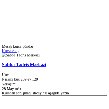
Mesajı kursa göndər
Kursa zəng
Sabba Tədris Mərkəzi
Ünvan:
Nizami küç 209,ev 129
Yerləşim:
28 May m/st
Kursdan soruşmaq istədiyinzi aşağıda yazın