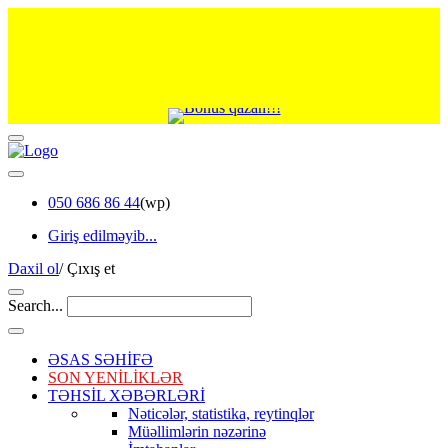
050 686 86 44
(wp)
Giriş edilməyib...
Daxil ol
/
Çıxış et
Search...
ƏSAS SƏHİFƏ
SON YENİLİKLƏR
TƏHSİL XƏBƏRLƏRİ
Nəticələr, statistika, reytinqlər
Müəllimlərin nəzərinə