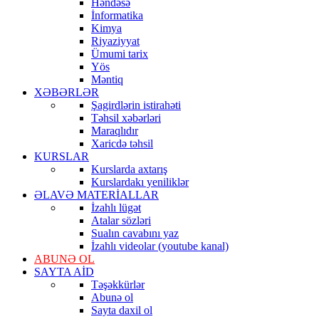
Həndəsə
İnformatika
Kimya
Riyaziyyat
Ümumi tarix
Yös
Məntiq
XƏBƏRLƏR
Şagirdlərin istirahəti
Təhsil xəbərləri
Maraqlıdır
Xaricdə təhsil
KURSLAR
Kurslarda axtarış
Kurslardakı yeniliklər
ƏLAVƏ MATERİALLAR
İzahlı lügət
Atalar sözləri
Sualın cavabını yaz
İzahlı videolar (youtube kanal)
ABUNƏ OL
SAYTA AİD
Təşəkkürlər
Abunə ol
Sayta daxil ol