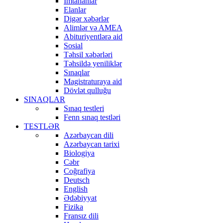
İmtahanlar
Elanlar
Digər xəbərlər
Alimlər və AMEA
Abituriyentlərə aid
Sosial
Təhsil xəbərləri
Təhsildə yeniliklər
Sınaqlar
Magistraturaya aid
Dövlət qulluğu
SINAQLAR
Sınaq testleri
Fenn sınaq testləri
TESTLƏR
Azərbaycan dili
Azərbaycan tarixi
Biologiya
Cəbr
Coğrafiya
Deutsch
English
Ədəbiyyat
Fizika
Fransız dili