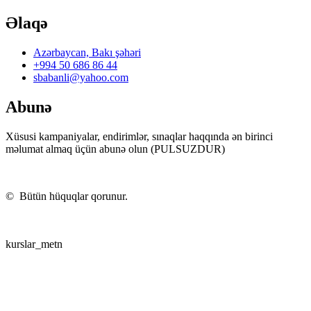
Əlaqə
Azərbaycan, Bakı şəhəri
+994 50 686 86 44
sbabanli@yahoo.com
Abunə
Xüsusi kampaniyalar, endirimlər, sınaqlar haqqında ən birinci
məlumat almaq üçün abunə olun (PULSUZDUR)
©
Bütün hüquqlar qorunur.
kurslar_metn