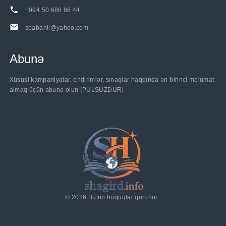
+994 50 686 86 44
sbabanli@yahoo.com
Abunə
Xüsusi kampaniyalar, endirimlər, sınaqlar haqqında ən birinci məlumat
almaq üçün abunə olun (PULSUZDUR)
©
2026
Bütün hüquqlar qorunur.