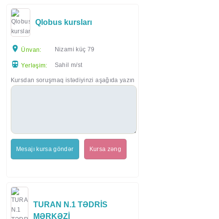
Qlobus kursları
Nizami küç 79
Ünvan:
Sahil m/st
Yerləşim:
Kursdan soruşmaq istədiyinzi aşağıda yazın
Mesajı kursa göndər
Kursa zəng
TURAN N.1 TƏDRİS
MƏRKƏZİ