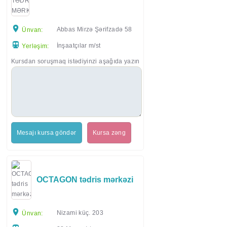
Abbas Mirzə Şərifzadə 58
Ünvan:
İnşaatçılar m/st
Yerləşim:
Kursdan soruşmaq istədiyinzi aşağıda yazın
Mesajı kursa göndər
Kursa zəng
OCTAGON tədris mərkəzi
Nizami küç. 203
Ünvan: