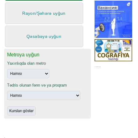
Rayon/Şəhərə uyğun
Qəsəbəyə uyğun
Metroya uyğun
Yaxınlıqda olan metro
......
Tədris olunan fənn və ya proqram