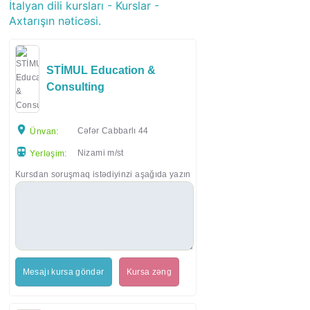
İtalyan dili kursları - Kurslar -
Axtarışın nəticəsi.
STİMUL Education &
Consulting
Cəfər Cabbarlı 44
Ünvan:
Nizami m/st
Yerləşim:
Kursdan soruşmaq istədiyinzi aşağıda yazın
Mesajı kursa göndər
Kursa zəng