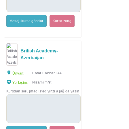
Mesajı kursa göndər
Kursa zəng
British Academy-
Azerbaijan
Cəfər Cabbarlı 44
Ünvan:
Nizami m/st
Yerləşim:
Kursdan soruşmaq istədiyinzi aşağıda yazın