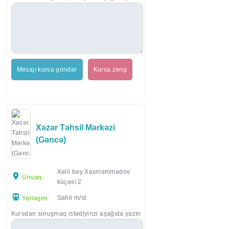
Mesajı kursa göndər
Kursa zəng
Xəzər Təhsil Mərkəzi
(Gəncə)
Xəlil bəy Xasməmmədov
Ünvan:
küçəsi 2
Sahil m/st
Yerləşim:
Kursdan soruşmaq istədiyinzi aşağıda yazın