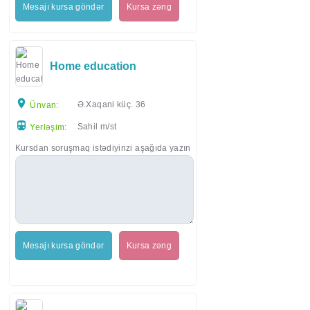
Mesajı kursa göndər
Kursa zəng
Home education
Ə.Xaqani küç. 36
Ünvan:
Sahil m/st
Yerləşim:
Kursdan soruşmaq istədiyinzi aşağıda yazın
Mesajı kursa göndər
Kursa zəng