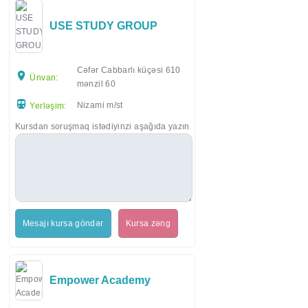
USE STUDY GROUP
Cəfər Cabbarlı küçəsi 610
Ünvan:
mənzil 60
Nizami m/st
Yerləşim:
Kursdan soruşmaq istədiyinzi aşağıda yazın
Mesajı kursa göndər
Kursa zəng
Empower Academy