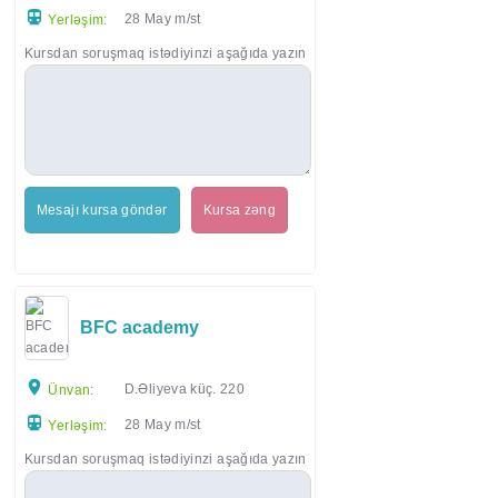
28 May m/st
Yerləşim:
Kursdan soruşmaq istədiyinzi aşağıda yazın
Mesajı kursa göndər
Kursa zəng
BFC academy
D.Əliyeva küç. 220
Ünvan:
28 May m/st
Yerləşim:
Kursdan soruşmaq istədiyinzi aşağıda yazın