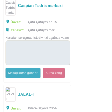
Caspian Tədris mərkəzi
Qara Qarayev pr. 15
Ünvan:
Qara Qarayev m/st
Yerləşim:
Kursdan soruşmaq istədiyinzi aşağıda yazın
Mesajı kursa göndər
Kursa zəng
JALAL-I
Dilarə Əliyeva 235A
Ünvan: