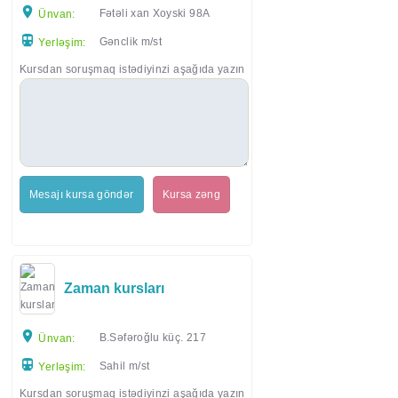
Fətəli xan Xoyski 98A
Ünvan:
Gənclik m/st
Yerləşim:
Kursdan soruşmaq istədiyinzi aşağıda yazın
Mesajı kursa göndər
Kursa zəng
Zaman kursları
B.Səfəroğlu küç. 217
Ünvan:
Sahil m/st
Yerləşim:
Kursdan soruşmaq istədiyinzi aşağıda yazın