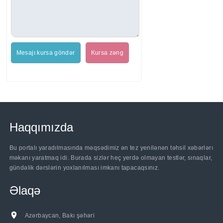
Mesajı kursa göndər
Kursa zəng
Haqqımızda
Bu portalı yaradılmasında məqsədimiz ən tez yenilənən təhsil xəbərlərı
məkanı yaratmaq idi. Burada sizlər heç yerdə olmayan testlər, sınaqlar,
gündəlik dərslərin yoxlanılması imkanı tapacaqsınız.
Əlaqə
Azərbaycan, Bakı şəhəri