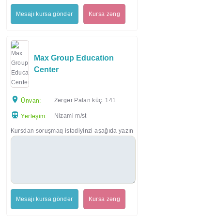
Mesajı kursa göndər
Kursa zəng
Max Group Education
Center
Zərgər Palan küç. 141
Ünvan:
Nizami m/st
Yerləşim:
Kursdan soruşmaq istədiyinzi aşağıda yazın
Mesajı kursa göndər
Kursa zəng