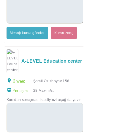
Mesajı kursa göndər
Kursa zəng
A-LEVEL Education center
Şamil Əzizbəyov 156
Ünvan:
28 May m/st
Yerləşim:
Kursdan soruşmaq istədiyinzi aşağıda yazın