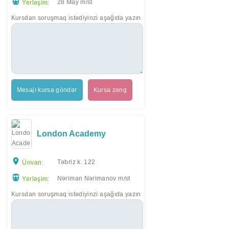
28 May m/st
Yerləşim:
Kursdan soruşmaq istədiyinzi aşağıda yazın
Mesajı kursa göndər
Kursa zəng
London Academy
Təbriz k. 122
Ünvan:
Nəriman Nərimanov m/st
Yerləşim:
Kursdan soruşmaq istədiyinzi aşağıda yazın