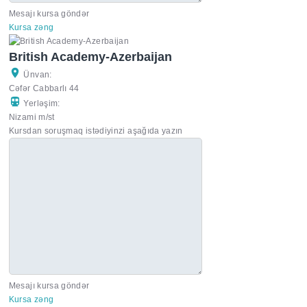
Mesajı kursa göndər
Kursa zəng
British Academy-Azerbaijan
Ünvan:
Cəfər Cabbarlı 44
Yerləşim:
Nizami m/st
Kursdan soruşmaq istədiyinzi aşağıda yazın
Mesajı kursa göndər
Kursa zəng