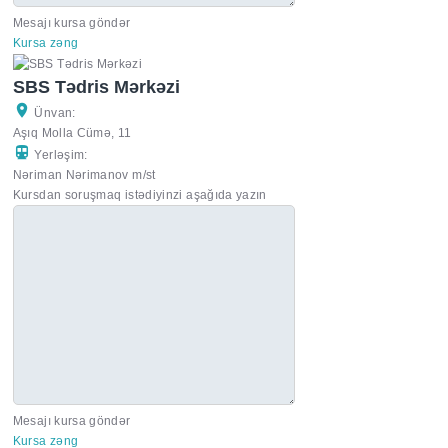
Mesajı kursa göndər
Kursa zəng
SBS Tədris Mərkəzi
Ünvan:
Aşıq Molla Cümə, 11
Yerləşim:
Nəriman Nərimanov m/st
Kursdan soruşmaq istədiyinzi aşağıda yazın
Mesajı kursa göndər
Kursa zəng