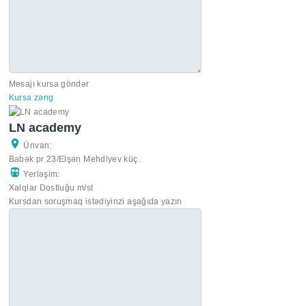
Mesajı kursa göndər
Kursa zəng
LN academy
Ünvan:
Babək pr 23/Elşən Mehdiyev küç.
Yerləşim:
Xalqlar Dostluğu m/st
Kursdan soruşmaq istədiyinzi aşağıda yazın