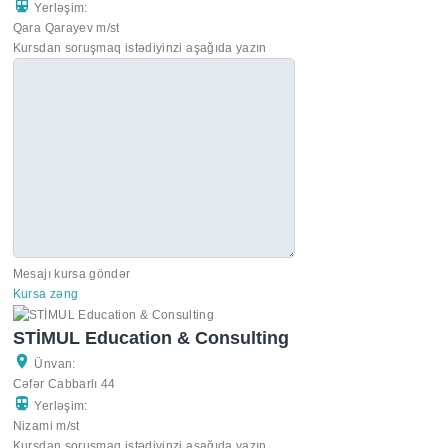
Yerləşim:
Qara Qarayev m/st
Kursdan soruşmaq istədiyinzi aşağıda yazın
Mesajı kursa göndər
Kursa zəng
STİMUL Education & Consulting
Ünvan:
Cəfər Cabbarlı 44
Yerləşim:
Nizami m/st
Kursdan soruşmaq istədiyinzi aşağıda yazın