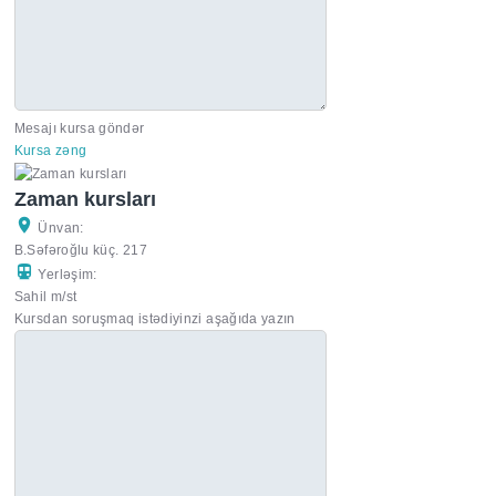
Mesajı kursa göndər
Kursa zəng
Zaman kursları
Ünvan:
B.Səfəroğlu küç. 217
Yerləşim:
Sahil m/st
Kursdan soruşmaq istədiyinzi aşağıda yazın