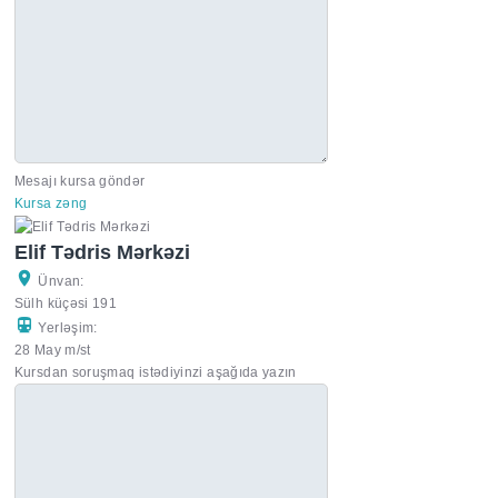
Mesajı kursa göndər
Kursa zəng
Elif Tədris Mərkəzi
Ünvan:
Sülh küçəsi 191
Yerləşim:
28 May m/st
Kursdan soruşmaq istədiyinzi aşağıda yazın