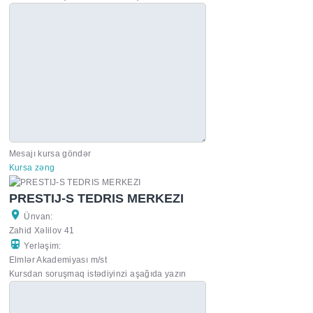
Mesajı kursa göndər
Kursa zəng
PRESTIJ-S TEDRIS MERKEZI
Ünvan:
Zahid Xəlilov 41
Yerləşim:
Elmlər Akademiyası m/st
Kursdan soruşmaq istədiyinzi aşağıda yazın