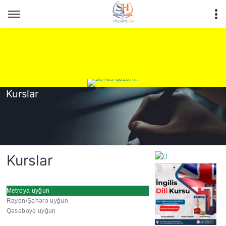
Kurslar
Kurslar
Metroya uyğun
Rayon/Şəhərə uyğun
https://wa.me/994552244
Qəsəbəyə uyğun