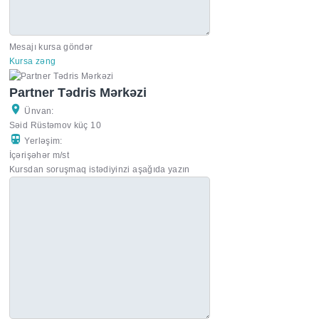
Mesajı kursa göndər
Kursa zəng
Partner Tədris Mərkəzi
Ünvan:
Səid Rüstəmov küç 10
Yerləşim:
İçərişəhər m/st
Kursdan soruşmaq istədiyinzi aşağıda yazın