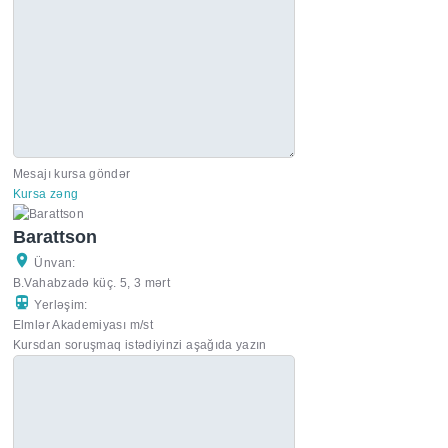
Mesajı kursa göndər
Kursa zəng
Barattson
Ünvan:
B.Vahabzadə küç. 5, 3 mərt
Yerləşim:
Elmlər Akademiyası m/st
Kursdan soruşmaq istədiyinzi aşağıda yazın