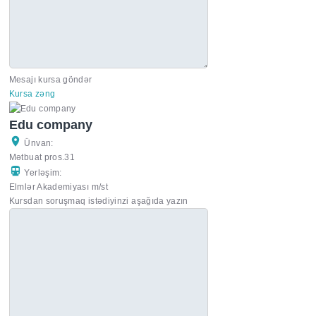
Mesajı kursa göndər
Kursa zəng
Edu company
Ünvan:
Mətbuat pros.31
Yerləşim:
Elmlər Akademiyası m/st
Kursdan soruşmaq istədiyinzi aşağıda yazın