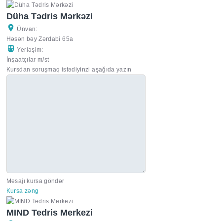
Düha Tədris Mərkəzi
Ünvan:
Həsən bəy Zərdabi 65a
Yerləşim:
İnşaatçılar m/st
Kursdan soruşmaq istədiyinzi aşağıda yazın
Mesajı kursa göndər
Kursa zəng
MIND Tedris Merkezi