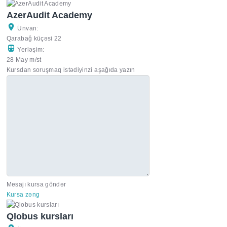
AzerAudit Academy
Ünvan:
Qarabağ küçəsi 22
Yerləşim:
28 May m/st
Kursdan soruşmaq istədiyinzi aşağıda yazın
Mesajı kursa göndər
Kursa zəng
Qlobus kursları