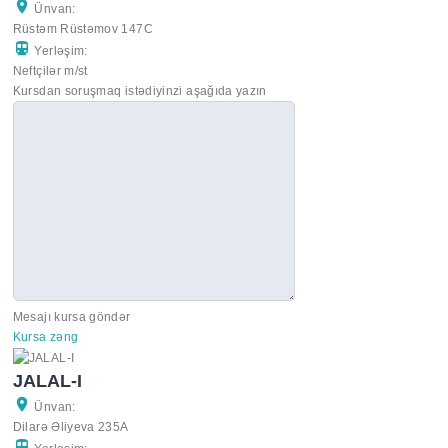
Ünvan:
Rüstəm Rüstəmov 147C
Yerləşim:
Neftçilər m/st
Kursdan soruşmaq istədiyinzi aşağıda yazın
Mesajı kursa göndər
Kursa zəng
JALAL-I
Ünvan:
Dilarə Əliyeva 235A