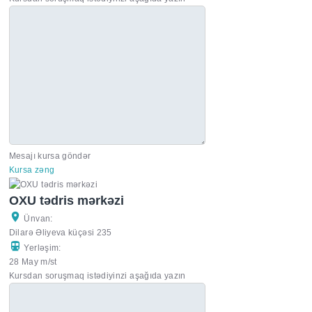
Mesajı kursa göndər
Kursa zəng
OXU tədris mərkəzi
Ünvan:
Dilarə Əliyeva küçəsi 235
Yerləşim:
28 May m/st
Kursdan soruşmaq istədiyinzi aşağıda yazın