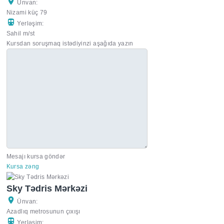
Ünvan:
Nizami küç 79
Yerləşim:
Sahil m/st
Kursdan soruşmaq istədiyinzi aşağıda yazın
Mesajı kursa göndər
Kursa zəng
Sky Tədris Mərkəzi
Ünvan:
Azadlıq metrosunun çıxışı
Yerləşim: