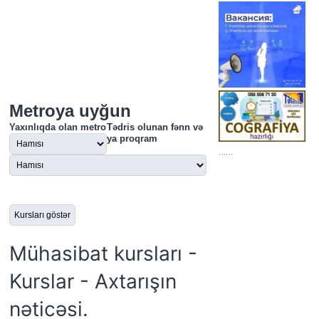
Metroya uyğun
Yaxınlıqda olan metro
Tədris olunan fənn və
ya proqram
......
Mühasibat kursları -
Kurslar - Axtarışın
nəticəsi.