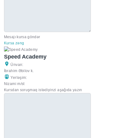
Mesajı kursa göndər
Kursa zəng
Speed Academy
Ünvan:
İbrahim Əbilov k.
Yerləşim:
Nizami m/st
Kursdan soruşmaq istədiyinzi aşağıda yazın