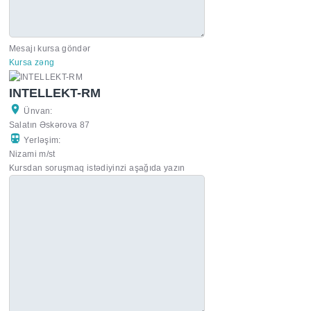
Mesajı kursa göndər
Kursa zəng
INTELLEKT-RM
Ünvan:
Salatın Əskərova 87
Yerləşim:
Nizami m/st
Kursdan soruşmaq istədiyinzi aşağıda yazın