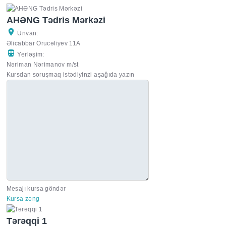
AHƏNG Tədris Mərkəzi
Ünvan:
Əlicabbar Orucəliyev 11A
Yerləşim:
Nəriman Nərimanov m/st
Kursdan soruşmaq istədiyinzi aşağıda yazın
Mesajı kursa göndər
Kursa zəng
Tərəqqi 1