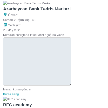
Azərbaycan Bank Tədris Mərkəzi
Ünvan:
Səməd Vurğun küç., 43
Yerləşim:
28 May m/st
Kursdan soruşmaq istədiyinzi aşağıda yazın
Mesajı kursa göndər
Kursa zəng
BFC academy