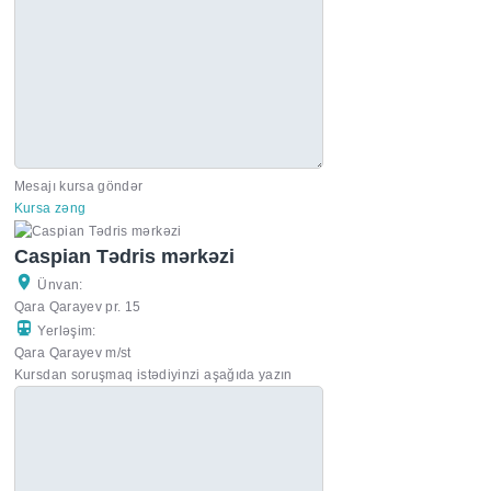
Mesajı kursa göndər
Kursa zəng
Caspian Tədris mərkəzi
Ünvan:
Qara Qarayev pr. 15
Yerləşim:
Qara Qarayev m/st
Kursdan soruşmaq istədiyinzi aşağıda yazın