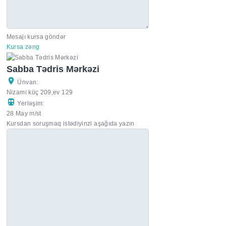
Mesajı kursa göndər
Kursa zəng
Sabba Tədris Mərkəzi
Ünvan:
Nizami küç 209,ev 129
Yerləşim:
28 May m/st
Kursdan soruşmaq istədiyinzi aşağıda yazın