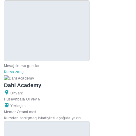
Mesajı kursa göndər
Kursa zəng
Dahi Academy
Ünvan:
Hüseynbala Əliyev 6
Yerləşim:
Memar Əcəmi m/st
Kursdan soruşmaq istədiyinzi aşağıda yazın