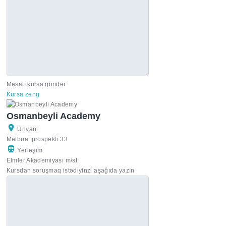
Mesajı kursa göndər
Kursa zəng
Osmanbeyli Academy
Ünvan:
Mətbuat prospekti 33
Yerləşim:
Elmlər Akademiyası m/st
Kursdan soruşmaq istədiyinzi aşağıda yazın