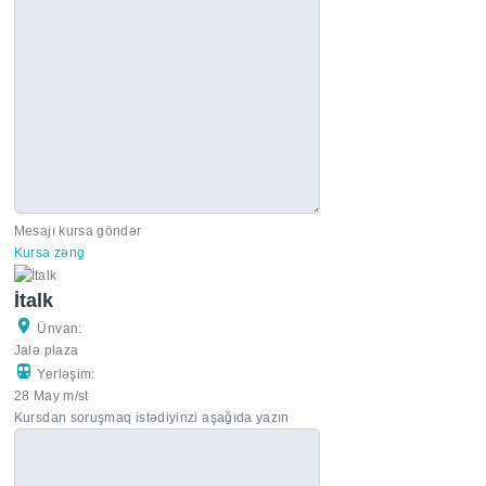
Mesajı kursa göndər
Kursa zəng
İtalk
Ünvan:
Jalə plaza
Yerləşim:
28 May m/st
Kursdan soruşmaq istədiyinzi aşağıda yazın