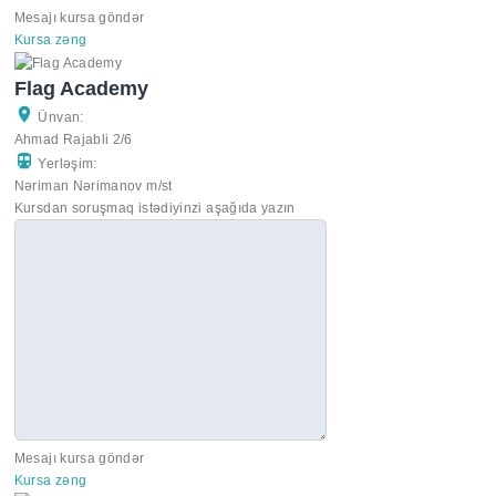
Mesajı kursa göndər
Kursa zəng
Flag Academy
Ünvan:
Ahmad Rajabli 2/6
Yerləşim:
Nəriman Nərimanov m/st
Kursdan soruşmaq istədiyinzi aşağıda yazın
Mesajı kursa göndər
Kursa zəng