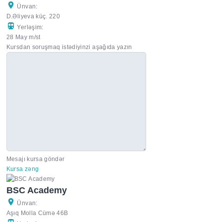
Ünvan:
D.Əliyeva küç. 220
Yerləşim:
28 May m/st
Kursdan soruşmaq istədiyinzi aşağıda yazın
Mesajı kursa göndər
Kursa zəng
BSC Academy
Ünvan:
Aşıq Molla Cümə 46B