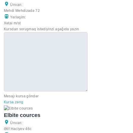
Ünvan:
Mehdi Mehdizadə 72
Yerləşim:
Xətai m/st
Kursdan soruşmaq istədiyinzi aşağıda yazın
Mesajı kursa göndər
Kursa zəng
Elbite cources
Ünvan:
Əlif Haciyev 46c