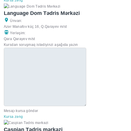
Kursa zəng
Language Dom Tədris Mərkəzi
Ünvan:
Azər Manafov küç 16, Q.Qarayev m/st
Yerləşim:
Qara Qarayev m/st
Kursdan soruşmaq istədiyinzi aşağıda yazın
Mesajı kursa göndər
Kursa zəng
Caspian Tədris mərkəzi