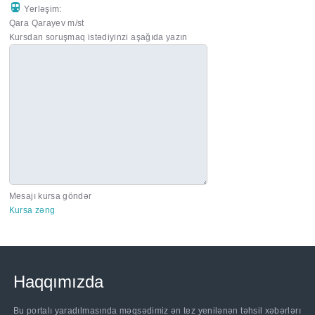
Yerləşim:
Qara Qarayev m/st
Kursdan soruşmaq istədiyinzi aşağıda yazın
Mesajı kursa göndər
Kursa zəng
Haqqımızda
Bu portalı yaradılmasında məqsədimiz ən tez yenilənən təhsil xəbərlərı