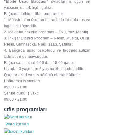
"Elbite Uşaq Bağçası"
övladlarınız üçün ən
yaxşısını etmək üçün çalışır.
Bağçada tətbiq edilən proqramlar:
1. Müasir təlim üsulları ilə həftədə iki dəfə rus və
ingilis dili öyrədilir.
2. Məktəbə hazırlıq proqramı – Oxu, Yazı,Məntiq
3. İnkişaf Etdirici Proqram – Rəsm, Musiqi, Əl işi,
Rəsm, Gimnastika, Nağıl saatı, Şahmat
4. Bağçada uşaq psixoloqu və loqoped,autizm
xidmətləri də mövcuddur.
Bağça saatı : saat 9:00 dan 18:00 qədər.
Uşaqlar 3 yaşından 6 yaşına kimi qədul edilir.
Qruplar azəri və rus bölümü olaraq bölünür.
Həftəarası iş vaxtları
09:00 - 21:00
Şənbə günü iş vaxtı
09:00 - 21:00
Ofis proqramları
Word kursları