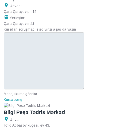
Ünvan:
Qara Qarayev pr. 15
Yerləşim:
Qara Qarayev m/st
Kursdan soruşmaq istədiyinzi aşağıda yazın
Mesajı kursa göndər
Kursa zəng
Bilgi Peşə Tədris Mərkəzi
Ünvan:
Tofiq Abbasov küçəsi, ev 43.