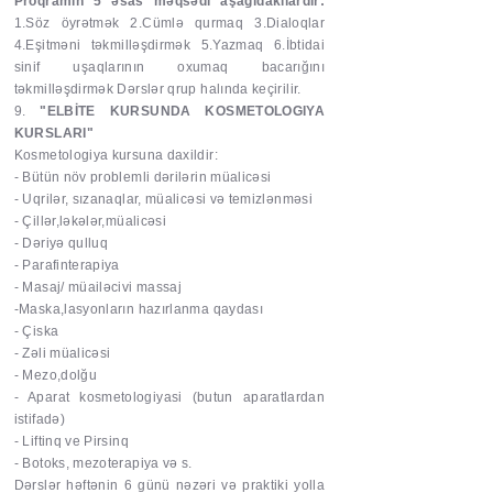
Proqramın 5 əsas məqsədi aşağıdakılardır:
1.Söz öyrətmək 2.Cümlə qurmaq 3.Dialoqlar
4.Eşitməni təkmilləşdirmək 5.Yazmaq 6.İbtidai
sinif uşaqlarının oxumaq bacarığını
təkmilləşdirmək Dərslər qrup halında keçirilir.
9.
"ELBİTE KURSUNDA KOSMETOLOGIYA
KURSLARI"
Kosmetologiya kursuna daxildir:
- Bütün növ problemli dərilərin müalicəsi
- Uqrilər, sızanaqlar, müalicəsi və temizlənməsi
- Çillər,ləkələr,müalicəsi
- Dəriyə qulluq
- Parafinterapiya
- Masaj/ müailəcivi massaj
-Maska,lasyonların hazırlanma qaydası
- Çiska
- Zəli müalicəsi
- Mezo,dolğu
- Aparat kosmetologiyasi (butun aparatlardan
istifadə)
- Liftinq ve Pirsinq
- Botoks, mezoterapiya və s.
Dərslər həftənin 6 günü nəzəri və praktiki yolla