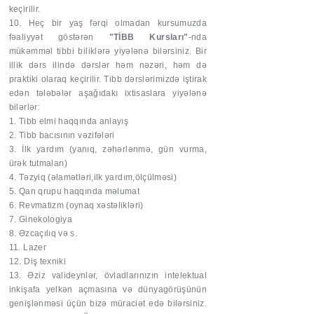
keçirilir.
10. Heç bir yaş fərqi olmadan kursumuzda
fəaliyyət göstərən
"TİBB Kursları"
-nda
mükəmməl tibbi biliklərə yiyələnə bilərsiniz. Bir
illik dərs ilində dərslər həm nəzəri, həm də
praktiki olaraq keçirilir. Tibb dərslərimizdə iştirak
edən tələbələr aşağıdakı ixtisaslara yiyələnə
bilərlər:
1. Tibb elmi haqqında anlayış
2. Tibb bacısının vəzifələri
3. İlk yardım (yanıq, zəhərlənmə, gün vurma,
ürək tutmaları)
4. Təzyiq (əlamətləri,ilk yardım,ölçülməsi)
5. Qan qrupu haqqında məlumat
6. Revmatizm (oynaq xəstəlikləri)
7. Ginekologiya
8. Əzcaçılıq və s.
11. Lazer
12. Diş texniki
13. Əziz valideynlər, övladlarınızın intelektual
inkişafa yelkən açmasına və dünyagörüşünün
genişlənməsi üçün bizə müraciət edə bilərsiniz.