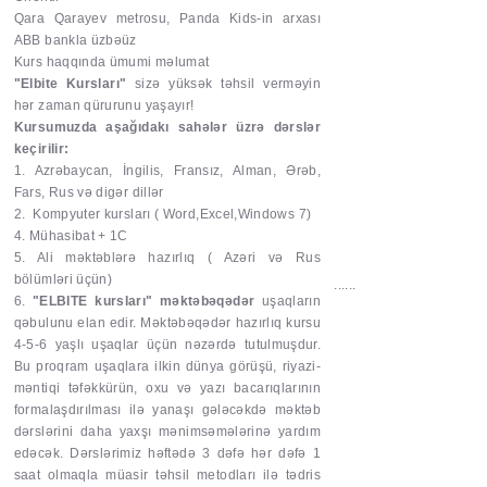
Qara Qarayev metrosu, Panda Kids-in arxası
ABB bankla üzbəüz
Kurs haqqında ümumi məlumat
"Elbite Kursları"
sizə yüksək təhsil verməyin
hər zaman qürurunu yaşayır!
Kursumuzda aşağıdakı sahələr üzrə dərslər
keçirilir:
1. Azrəbaycan, İngilis, Fransız, Alman, Ərəb,
Fars, Rus və digər dillər
2. Kompyuter kursları ( Word,Excel,Windows 7)
4. Mühasibat + 1C
5. Ali məktəblərə hazırlıq ( Azəri və Rus
bölümləri üçün)
......
6.
"ELBITE kursları" məktəbəqədər
uşaqların
qəbulunu elan edir. Məktəbəqədər hazırlıq kursu
4-5-6 yaşlı uşaqlar üçün nəzərdə tutulmuşdur.
Bu proqram uşaqlara ilkin dünya görüşü, riyazi-
məntiqi təfəkkürün, oxu və yazı bacarıqlarının
formalaşdırılması ilə yanaşı gələcəkdə məktəb
dərslərini daha yaxşı mənimsəmələrinə yardım
edəcək. Dərslərimiz həftədə 3 dəfə hər dəfə 1
saat olmaqla müasir təhsil metodları ilə tədris