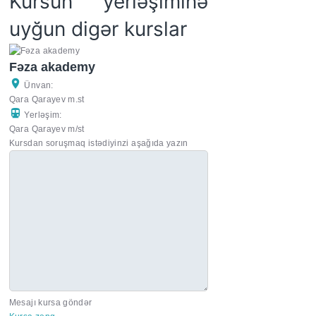
Kursun yerləşiminə
uyğun digər kurslar
Fəza akademy
Ünvan:
Qara Qarayev m.st
Yerləşim:
Qara Qarayev m/st
Kursdan soruşmaq istədiyinzi aşağıda yazın
Mesajı kursa göndər