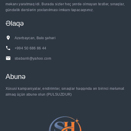
məkanı yaratmaq idi. Burada sizlər heç yerdə olmayan testlər, sınaqlar,
gündəlik dərslərin yoxlanılması imkanı tapacaqsınız.
Əlaqə
Azərbaycan, Bakı şəhəri
+994 50 686 86 44
sbabanli@yahoo.com
Abunə
Xüsusi kampaniyalar, endirimlər, sınaqlar haqqında ən birinci məlumat
almaq üçün abunə olun (PULSUZDUR)