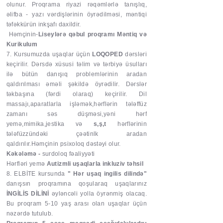
olunur. Proqrama riyazi rəqəmlərlə tanışlıq,
əlifba - yazı vərdişlərinin öyrədilməsi, məntiqi
təfəkkürün inkşafı daxildir.
Həmçinin-
Liseylərə qəbul proqramı Məntiq və
Kurikulum
7. Kursumuzda uşaqlar üçün
LOQOPED
dərsləri
keçirilir. Dərsdə xüsusi təlim və tərbiyə üsulları
ilə bütün danışıq problemlərinin aradan
qaldırılması əməli şəkildə öyrədilir. Dərslər
təkbaşına (fərdi olaraq) keçirilir. Dil
massajı,aparatlarla işləmək,hərflərin tələffüz
zamanı səs düşməsi,yəni hərf
yemə,mimika,jestika və
s,ş,t
hərflərinin
tələfüzzündəki çəətinlk aradan
qaldırılır.Həmçinin psixoloq dəstəyi olur.
Kəkələmə -
surdoloq fəaliyyəti
Hərfləri yemə
Autizmli uşaqlarla inkluziv təhsil
8. ELBİTE kursunda
" Hər uşaq ingilis dilində"
danışsın proqramına qoşularaq uşaqlarınız
İNGİLİS DİLİNİ
əyləncəli yolla öyrənmiş olacaq.
Bu proqram 5-10 yaş arası olan uşaqlar üçün
nəzərdə tutulub.