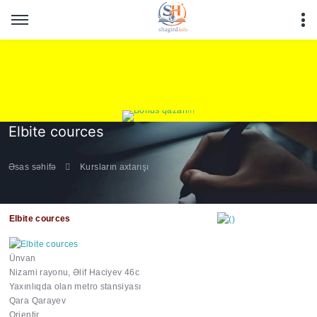
Elbite cources
Əsas səhifə
Kursların axtarışı
Elbite cources
Ünvan
Nizami rayonu, Əlif Haciyev 46c
Yaxınlıqda olan metro stansiyası
https://wa.me/994552244
Qara Qarayev
Orientir