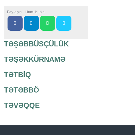
Paylaşın - Hamı bilsin
TƏŞƏBBÜSÇÜLÜK
TƏŞƏKKÜRNAMƏ
TƏTBİQ
TƏTƏBBÖ
TƏVƏQQE