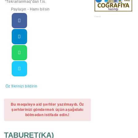
“Təkrarlanmaq”dan f.is.
Paylaşın - Hamı bilsin
......
Öz fikrinizi bildirin
Bu məqaləyə aid şərhlər yazılmayıb. Öz
şərhlərinizi göndərmək üçün aşağıdakı
bölmədən istifadə edin.!
TABURET(KA)