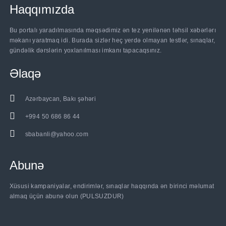
Haqqımızda
Bu portalı yaradılmasında məqsədimiz ən tez yenilənən təhsil xəbərlərı
məkanı yaratmaq idi. Burada sizlər heç yerdə olmayan testlər, sınaqlar,
gündəlik dərslərin yoxlanılması imkanı tapacaqsınız.
Əlaqə
Azərbaycan, Bakı şəhəri
+994 50 686 86 44
sbabanli@yahoo.com
Abunə
Xüsusi kampaniyalar, endirimlər, sınaqlar haqqında ən birinci məlumat
almaq üçün abunə olun (PULSUZDUR)