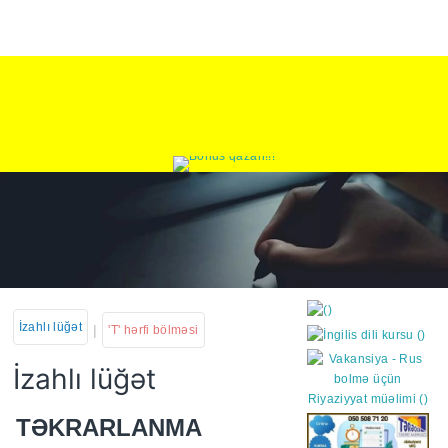
İzahlı lüğət
|
'T' hərfi bölməsi
İzahlı lüğət
https://wa.me/994552244
TƏKRARLANMA