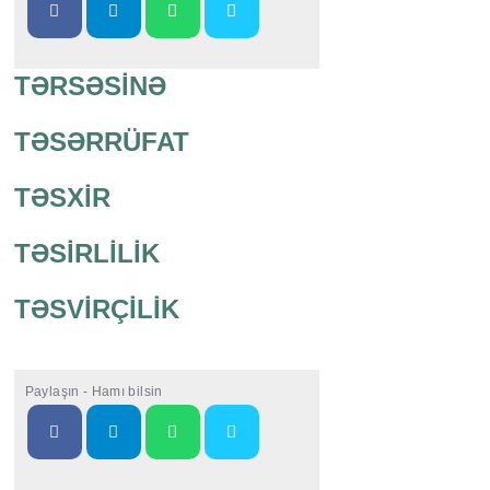
TƏRSƏSİNƏ
TƏSƏRRÜFAT
TƏSXİR
TƏSİRLİLİK
TƏSVİRÇİLİK
Paylaşın - Hamı bilsin